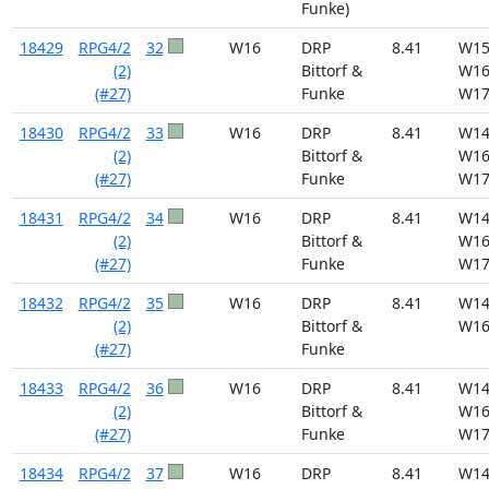
Funke)
18429
RPG4/2
32
W16
DRP
8.41
W1
(2)
Bittorf &
W1
(#27)
Funke
W1
18430
RPG4/2
33
W16
DRP
8.41
W1
(2)
Bittorf &
W1
(#27)
Funke
W1
18431
RPG4/2
34
W16
DRP
8.41
W1
(2)
Bittorf &
W1
(#27)
Funke
W1
18432
RPG4/2
35
W16
DRP
8.41
W1
(2)
Bittorf &
W1
(#27)
Funke
18433
RPG4/2
36
W16
DRP
8.41
W1
(2)
Bittorf &
W1
(#27)
Funke
W1
18434
RPG4/2
37
W16
DRP
8.41
W1