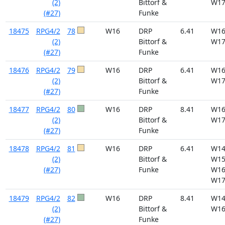
(2)
Bittorf &
W1
(#27)
Funke
18475
RPG4/2
78
W16
DRP
6.41
W1
(2)
Bittorf &
W1
(#27)
Funke
18476
RPG4/2
79
W16
DRP
6.41
W1
(2)
Bittorf &
W1
(#27)
Funke
18477
RPG4/2
80
W16
DRP
8.41
W1
(2)
Bittorf &
W1
(#27)
Funke
18478
RPG4/2
81
W16
DRP
6.41
W1
(2)
Bittorf &
W1
(#27)
Funke
W1
W1
18479
RPG4/2
82
W16
DRP
8.41
W1
(2)
Bittorf &
W1
(#27)
Funke