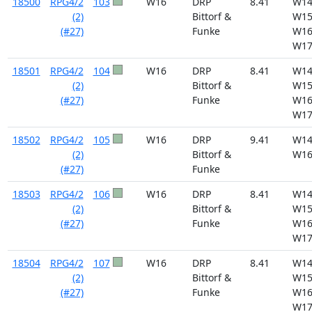
18500
RPG4/2
103
W16
DRP
8.41
W1
(2)
Bittorf &
W1
(#27)
Funke
W1
W1
18501
RPG4/2
104
W16
DRP
8.41
W1
(2)
Bittorf &
W1
(#27)
Funke
W1
W1
18502
RPG4/2
105
W16
DRP
9.41
W1
(2)
Bittorf &
W1
(#27)
Funke
18503
RPG4/2
106
W16
DRP
8.41
W1
(2)
Bittorf &
W1
(#27)
Funke
W1
W1
18504
RPG4/2
107
W16
DRP
8.41
W1
(2)
Bittorf &
W1
(#27)
Funke
W1
W1