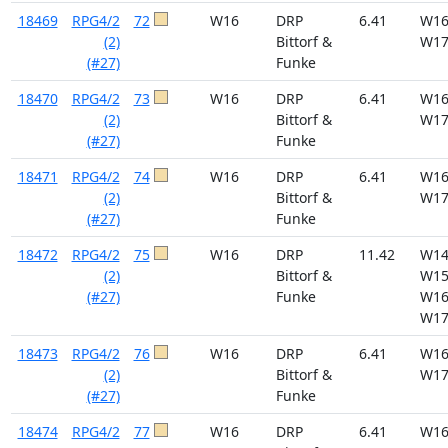
18469
RPG4/2
72
W16
DRP
6.41
W1
(2)
Bittorf &
W1
(#27)
Funke
18470
RPG4/2
73
W16
DRP
6.41
W1
(2)
Bittorf &
W1
(#27)
Funke
18471
RPG4/2
74
W16
DRP
6.41
W1
(2)
Bittorf &
W1
(#27)
Funke
18472
RPG4/2
75
W16
DRP
11.42
W1
(2)
Bittorf &
W1
(#27)
Funke
W1
W1
18473
RPG4/2
76
W16
DRP
6.41
W1
(2)
Bittorf &
W1
(#27)
Funke
18474
RPG4/2
77
W16
DRP
6.41
W1