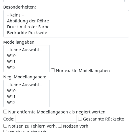
Besonderheiten:
Modellangaben:
Nur exakte Modellangaben
Neg. Modellangaben:
Nur entfernte Modellangaben als negiert werten
Code:
Gescannte Rückseite
Notizen zu Fehlern vorh.
Notizen vorh.