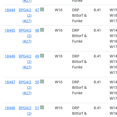
(#27)
Funke
18444
RPG4/2
47
W16
DRP
8.41
W1
(2)
Bittorf &
W1
(#27)
Funke
W1
18445
RPG4/2
48
W16
DRP
8.41
W1
(2)
Bittorf &
W1
(#27)
Funke
W1
W1
18446
RPG4/2
49
W16
DRP
8.41
W1
(2)
Bittorf &
W1
(#27)
Funke
W1
W1
18447
RPG4/2
50
W16
DRP
8.41
W1
(2)
Bittorf &
W1
(#27)
Funke
W1
W1
18448
RPG4/2
51
W16
DRP
8.41
W1
(2)
Bittorf &
W1