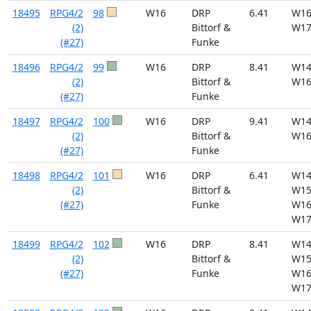
18495
RPG4/2
98
W16
DRP
6.41
W1
(2)
Bittorf &
W1
(#27)
Funke
18496
RPG4/2
99
W16
DRP
8.41
W1
(2)
Bittorf &
W1
(#27)
Funke
18497
RPG4/2
100
W16
DRP
9.41
W1
(2)
Bittorf &
W1
(#27)
Funke
18498
RPG4/2
101
W16
DRP
6.41
W1
(2)
Bittorf &
W1
(#27)
Funke
W1
W1
18499
RPG4/2
102
W16
DRP
8.41
W1
(2)
Bittorf &
W1
(#27)
Funke
W1
W1