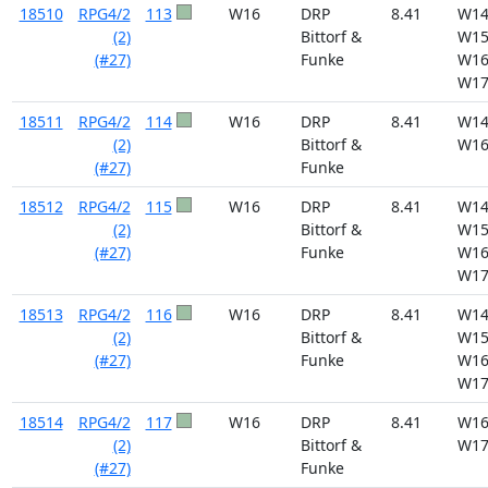
18510
RPG4/2
113
W16
DRP
8.41
W1
(2)
Bittorf &
W1
(#27)
Funke
W1
W1
18511
RPG4/2
114
W16
DRP
8.41
W1
(2)
Bittorf &
W1
(#27)
Funke
18512
RPG4/2
115
W16
DRP
8.41
W1
(2)
Bittorf &
W1
(#27)
Funke
W1
W1
18513
RPG4/2
116
W16
DRP
8.41
W1
(2)
Bittorf &
W1
(#27)
Funke
W1
W1
18514
RPG4/2
117
W16
DRP
8.41
W1
(2)
Bittorf &
W1
(#27)
Funke