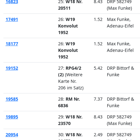
16823
25:
W18 Nr.
8.43
DRP 582749
20511
(Max Funke)
17491
26:
W19
1.52
Max Funke,
Konvolut
Adenau-Eifel
1952
18177
26:
W19
1.52
Max Funke,
Konvolut
Adenau-Eifel
1952
19152
27:
RPG4/2
5.42
DRP Bittorf &
(2)
(Weitere
Funke
Karte Nr.
206 im Satz)
19585
28:
RM Nr.
7.37
DRP Bittorf &
6836
Funke
19895
29:
W18 Nr.
8.43
DRP 582749
23570
(Max Funke)
20954
30:
W18 Nr.
2.49
DRP 582749