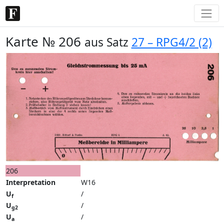
Karte № 206
aus Satz
27 – RPG4/2 (2)
206
Interpretation
W16
U
/
f
U
/
g2
U
/
a