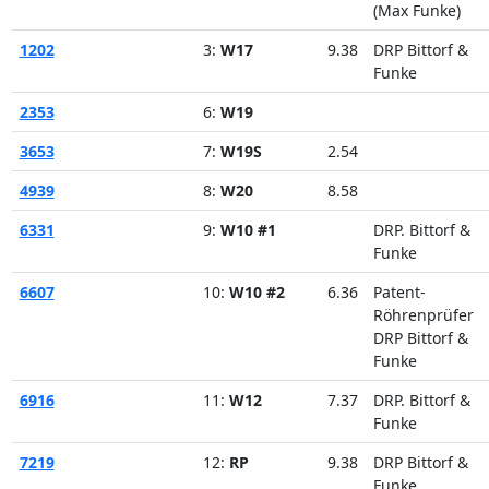
(Max Funke)
1202
3:
W17
9.38
DRP Bittorf &
Funke
2353
6:
W19
3653
7:
W19S
2.54
4939
8:
W20
8.58
6331
9:
W10 #1
DRP. Bittorf &
Funke
6607
10:
W10 #2
6.36
Patent-
Röhrenprüfer
DRP Bittorf &
Funke
6916
11:
W12
7.37
DRP. Bittorf &
Funke
7219
12:
RP
9.38
DRP Bittorf &
Funke