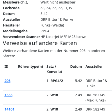
Messbereich I
Wert nicht auslesbar
a
Lochcode
63, 64, 65, 66, II, IV
Datum
5.42
Aussteller
DRP Bittorf & Funke
Hersteller
Funke (Weida)
Modellangabe
RPG4
Verwendeter Scanner
HP LaserJet MFP M234sdwe
Verweise auf andere Karten
Weitere vorhandene Karten mit der Nummer 206 in anderen
Sätzen:
ID
Röhrentype(n)
Satz /
Datum
Aussteller
Konvolut
206
1:
RPG4/2
5.42
DRP Bittorf &
Funke
1555
2:
W18
2.49
DRP 582749
(Max Funke)
14101
2:
W18
2.49
DRP 582749