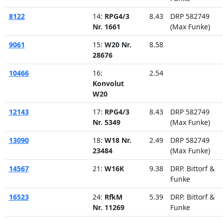
8122
14:
RPG4/3
8.43
DRP 582749
Nr. 1661
(Max Funke)
9061
15:
W20 Nr.
8.58
28676
10466
16:
2.54
Konvolut
W20
12143
17:
RPG4/3
8.43
DRP 582749
Nr. 5349
(Max Funke)
13090
18:
W18 Nr.
2.49
DRP 582749
23484
(Max Funke)
14567
21:
W16K
9.38
DRP. Bittorf &
Funke
16523
24:
RfkM
5.39
DRP. Bittorf &
Nr. 11269
Funke