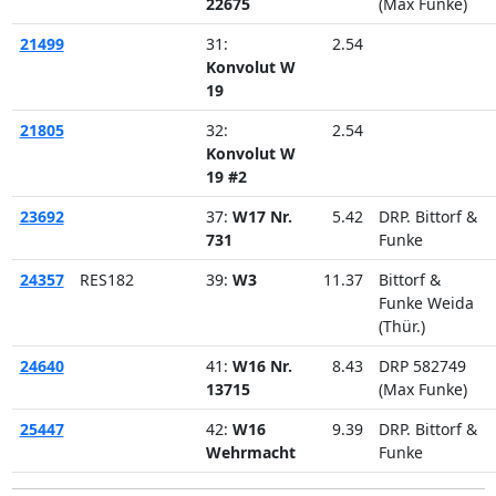
22675
(Max Funke)
21499
31:
2.54
Konvolut W
19
21805
32:
2.54
Konvolut W
19 #2
23692
37:
W17 Nr.
5.42
DRP. Bittorf &
731
Funke
24357
RES182
39:
W3
11.37
Bittorf &
Funke Weida
(Thür.)
24640
41:
W16 Nr.
8.43
DRP 582749
13715
(Max Funke)
25447
42:
W16
9.39
DRP. Bittorf &
Wehrmacht
Funke