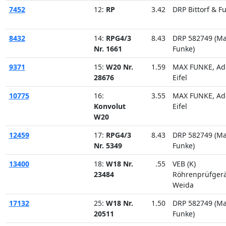
7452
12:
RP
3.42
DRP Bittorf & F
8432
14:
RPG4/3
8.43
DRP 582749 (M
Nr. 1661
Funke)
9371
15:
W20 Nr.
1.59
MAX FUNKE, Ad
28676
Eifel
10775
16:
3.55
MAX FUNKE, Ad
Konvolut
Eifel
W20
12459
17:
RPG4/3
8.43
DRP 582749 (M
Nr. 5349
Funke)
13400
18:
W18 Nr.
.55
VEB (K)
23484
Röhrenprüfger
Weida
17132
25:
W18 Nr.
1.50
DRP 582749 (M
20511
Funke)