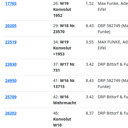
17765
26:
W19
1.52
Max Funke, Ad
Konvolut
Eifel
1952
20205
29:
W18 Nr.
8.43
DRP 582749 (M
23570
Funke)
22519
34:
W19
3.55
MAX FUNKE, Ad
Konvolut
Eifel
>1953
23930
37:
W17 Nr.
3.42
DRP Bittorf & F
731
24950
41:
W16 Nr.
8.43
DRP 582749 (M
13715
Funke)
25709
42:
W16
3.42
DRP Bittorf & F
Wehrmacht
26202
46:
8.37
DRP Bittorf & F
Konvolut
W10