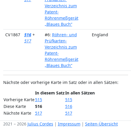
Verzeichnis zum
Patent-
Röhrenmeßgerät
„Blaues Buch“
CV 1867
516
+
#6:
Röhren- und
England
517
Prüfkarten-
Verzeichnis zum
Patent-
Röhrenmeßgerät
„Blaues Buch“
Nächste oder vorherige Karte im Satz oder in allen Sätzen:
In diesem Satz
In allen Sätzen
Vorherige Karte
515
515
Diese Karte
516
516
Nächste Karte
517
517
2021 – 2026
Julius Cordes
|
Impressum
|
Seiten-Übersicht