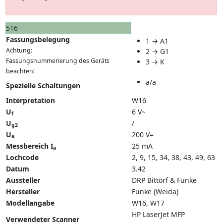
516
Fassungsbelegung
1 → A1
Achtung:
2 → G1
Fassungsnummerierung des Geräts
3 → K
beachten!
a/a
Spezielle Schaltungen
Interpretation
W16
U
6 V~
f
U
/
g2
U
200 V=
a
Messbereich I
25 mA
a
Lochcode
2, 9, 15, 34, 38, 43, 49, 63
Datum
3.42
Aussteller
DRP Bittorf & Funke
Hersteller
Funke (Weida)
Modellangabe
W16
W17
HP LaserJet MFP
Verwendeter Scanner