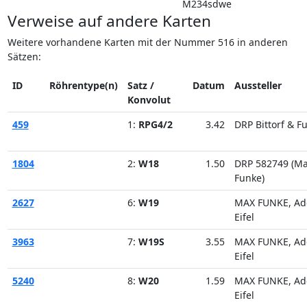
M234sdwe
Verweise auf andere Karten
Weitere vorhandene Karten mit der Nummer 516 in anderen
Sätzen:
ID
Röhrentype(n)
Satz /
Datum
Aussteller
Konvolut
459
1:
RPG4/2
3.42
DRP Bittorf & F
1804
2:
W18
1.50
DRP 582749 (M
Funke)
2627
6:
W19
MAX FUNKE, Ad
Eifel
3963
7:
W19S
3.55
MAX FUNKE, Ad
Eifel
5240
8:
W20
1.59
MAX FUNKE, Ad
Eifel