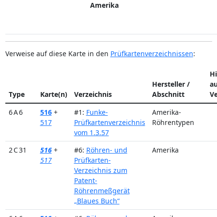
Amerika
Verweise auf diese Karte in den
Prüfkartenverzeichnissen
:
H
Hersteller /
a
Type
Karte(n)
Verzeichnis
Abschnitt
Ve
6 A 6
516
+
#1:
Funke-
Amerika-
517
Prüfkartenverzeichnis
Röhrentypen
vom 1.3.57
2 C 31
516
+
#6:
Röhren- und
Amerika
517
Prüfkarten-
Verzeichnis zum
Patent-
Röhrenmeßgerät
„Blaues Buch“