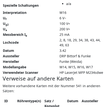
a/a
Spezielle Schaltungen
Interpretation
W16
U
6 V~
f
U
100 V=
g2
U
200 V=
a
Messbereich I
25 mA
a
2, 8, 18, 29, 34, 38, 43, 44,
Lochcode
49, 63
Datum
3.42
Aussteller
DRP Bittorf & Funke
Hersteller
Funke (Weida)
Modellangabe
W14
W15
W16
W17
Verwendeter Scanner
HP LaserJet MFP M234sdwe
Verweise auf andere Karten
Weitere vorhandene Karten mit der Nummer 541 in anderen
Sätzen:
ID
Röhrentype(n)
Satz /
Datum
Aussteller
Konvolut