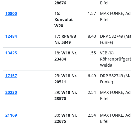
28676
Eifel
10800
16:
1.57
MAX FUNKE, Ad
Konvolut
Eifel
W20
12484
17:
RPG4/3
8.43
DRP 582749 (M
Nr. 5349
Funke)
13425
18:
W18 Nr.
.55
VEB (K)
23484
Röhrenprüfger
Weida
17157
25:
W18 Nr.
6.49
DRP 582749 (M
20511
Funke)
20230
29:
W18 Nr.
2.54
MAX FUNKE, Ad
23570
Eifel
21169
30:
W18 Nr.
2.54
MAX FUNKE, Ad
22675
Eifel