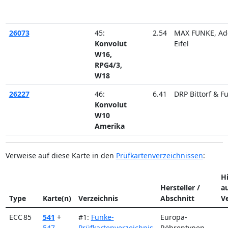
26073
45:
2.54
MAX FUNKE, Ad
Konvolut
Eifel
W16,
RPG4/3,
W18
26227
46:
6.41
DRP Bittorf & F
Konvolut
W10
Amerika
Verweise auf diese Karte in den
Prüfkartenverzeichnissen
:
H
Hersteller /
a
Type
Karte(n)
Verzeichnis
Abschnitt
Ve
ECC 85
541
+
#1:
Funke-
Europa-
547
Prüfkartenverzeichnis
Röhrentypen