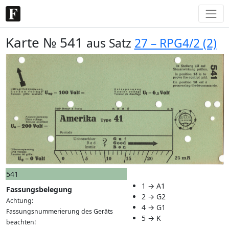
Karte № 541
aus Satz
27 – RPG4/2 (2)
541
1 → A1
Fassungsbelegung
2 → G2
Achtung:
4 → G1
Fassungsnummerierung des Geräts
5 → K
beachten!