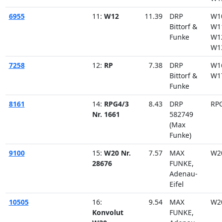
6955
11:
W12
11.39
DRP
W1
Bittorf &
W1
Funke
W1
W1
7258
12:
RP
7.38
DRP
W1
Bittorf &
W1
Funke
8161
14:
RPG4/3
8.43
DRP
RP
Nr. 1661
582749
(Max
Funke)
9100
15:
W20 Nr.
7.57
MAX
W2
28676
FUNKE,
Adenau-
Eifel
10505
16:
9.54
MAX
W2
Konvolut
FUNKE,