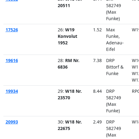
20511
582749
(Max
Funke)
17526
26:
W19
1.52
Max
W1
Konvolut
Funke,
1952
Adenau-
Eifel
19616
28:
RM Nr.
7.38
DRP
W1
6836
Bittorf &
W1
Funke
W1
W1
19934
29:
W18 Nr.
8.44
DRP
RP
23570
582749
(Max
Funke)
20993
30:
W18 Nr.
2.49
DRP
W1
22675
582749
(Max