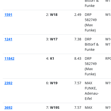
Bittorf &
W1
Funke
1591
2:
W18
2.49
DRP
W1
582749
(Max
Funke)
1241
3:
W17
7.38
DRP
W1
Bittorf &
W1
Funke
11842
4:
K1
8.43
DRP
RP
582749
(Max
Funke)
2392
6:
W19
7.57
MAX
W1
FUNKE,
Adenau-
Eifel
3692
7:
W19S
7.57
MAX
W1