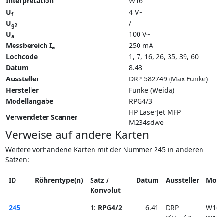
Interpretation
W16
U
4 V~
f
U
/
g2
U
100 V~
a
Messbereich I
250 mA
a
Lochcode
1, 7, 16, 26, 35, 39, 60
Datum
8.43
Aussteller
DRP 582749 (Max Funke)
Hersteller
Funke (Weida)
Modellangabe
RPG4/3
HP LaserJet MFP
Verwendeter Scanner
M234sdwe
Verweise auf andere Karten
Weitere vorhandene Karten mit der Nummer 245 in anderen
Sätzen:
ID
Röhrentype(n)
Satz /
Datum
Aussteller
Mo
Konvolut
245
1:
RPG4/2
6.41
DRP
W1