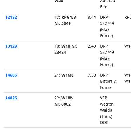
W20
Adenau-
Eifel
12182
17:
RPG4/3
8.44
DRP
RP
Nr. 5349
582749
(Max
Funke)
13129
18:
W18 Nr.
2.49
DRP
W1
23484
582749
(Max
Funke)
14606
21:
W16K
7.38
DRP
W1
Bittorf &
W1
Funke
14826
22:
W18N
VEB
Nr. 0062
wetron
Weida
(Thür.)
DDR