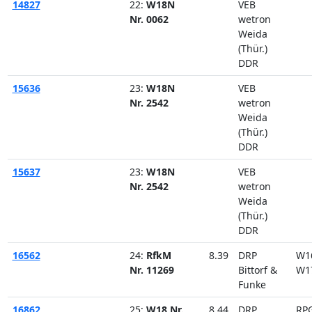
14827
22:
W18N
VEB
Nr. 0062
wetron
Weida
(Thür.)
DDR
15636
23:
W18N
VEB
Nr. 2542
wetron
Weida
(Thür.)
DDR
15637
23:
W18N
VEB
Nr. 2542
wetron
Weida
(Thür.)
DDR
16562
24:
RfkM
8.39
DRP
W1
Nr. 11269
Bittorf &
W1
Funke
16862
25:
W18 Nr.
8.44
DRP
RP