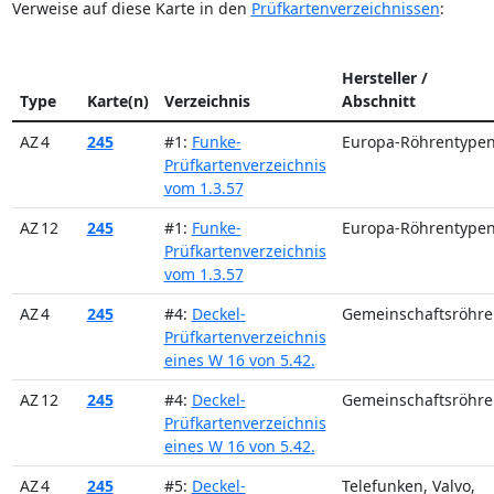
Verweise auf diese Karte in den
Prüfkartenverzeichnissen
:
Hersteller /
Type
Karte(n)
Verzeichnis
Abschnitt
AZ 4
245
#1:
Funke-
Europa-Röhrentype
Prüfkartenverzeichnis
vom 1.3.57
AZ 12
245
#1:
Funke-
Europa-Röhrentype
Prüfkartenverzeichnis
vom 1.3.57
AZ 4
245
#4:
Deckel-
Gemeinschaftsröhre
Prüfkartenverzeichnis
eines W 16 von 5.42.
AZ 12
245
#4:
Deckel-
Gemeinschaftsröhre
Prüfkartenverzeichnis
eines W 16 von 5.42.
AZ 4
245
#5:
Deckel-
Telefunken, Valvo,