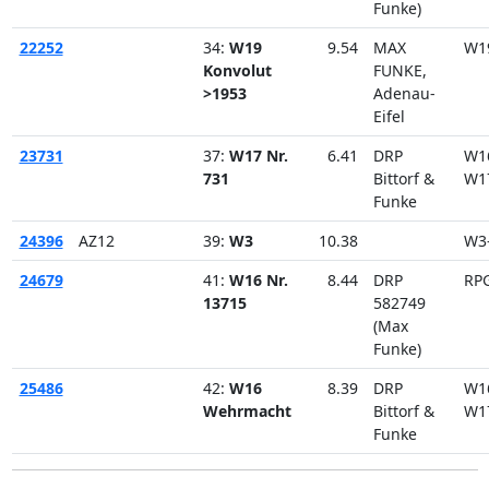
Funke)
22252
34:
W19
9.54
MAX
W1
Konvolut
FUNKE,
>1953
Adenau-
Eifel
23731
37:
W17 Nr.
6.41
DRP
W1
731
Bittorf &
W1
Funke
24396
AZ12
39:
W3
10.38
W3
24679
41:
W16 Nr.
8.44
DRP
RP
13715
582749
(Max
Funke)
25486
42:
W16
8.39
DRP
W1
Wehrmacht
Bittorf &
W1
Funke