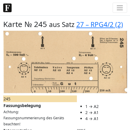
Karte № 245
aus Satz
27 – RPG4/2 (2)
245
Fassungsbelegung
1 → A2
Achtung:
2 → A1
Fassungsnummerierung des Geräts
4 → A1
beachten!