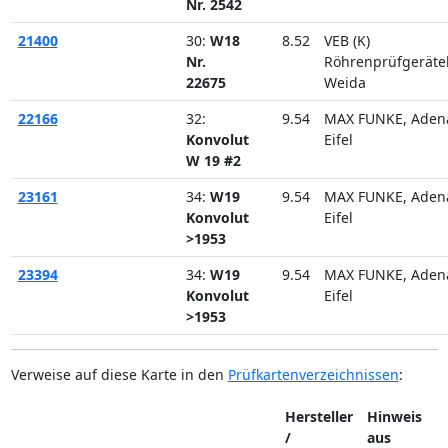
Nr. 2542
21400
30:
W18
8.52
VEB (K)
Nr.
Röhrenprüfgerät
22675
Weida
22166
32:
9.54
MAX FUNKE, Aden
Konvolut
Eifel
W 19 #2
23161
34:
W19
9.54
MAX FUNKE, Aden
Konvolut
Eifel
>1953
23394
34:
W19
9.54
MAX FUNKE, Aden
Konvolut
Eifel
>1953
Verweise auf diese Karte in den
Prüfkartenverzeichnissen
:
Hersteller
Hinweis
/
aus