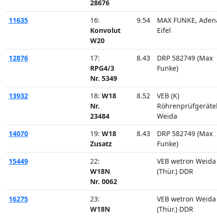
28676
11635
16:
9.54
MAX FUNKE, Aden
Konvolut
Eifel
W20
12876
17:
8.43
DRP 582749 (Max
RPG4/3
Funke)
Nr. 5349
13932
18:
W18
8.52
VEB (K)
Nr.
Röhrenprüfgerät
23484
Weida
14070
19:
W18
8.43
DRP 582749 (Max
Zusatz
Funke)
15449
22:
VEB wetron Weida
W18N
(Thür.) DDR
Nr. 0062
16275
23:
VEB wetron Weida
W18N
(Thür.) DDR