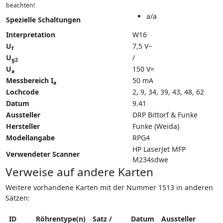
beachten!
a/a
Spezielle Schaltungen
Interpretation
W16
U
7,5 V~
f
U
/
g2
U
150 V=
a
Messbereich I
50 mA
a
Lochcode
2, 9, 34, 39, 43, 48, 62
Datum
9.41
Aussteller
DRP Bittorf & Funke
Hersteller
Funke (Weida)
Modellangabe
RPG4
HP LaserJet MFP
Verwendeter Scanner
M234sdwe
Verweise auf andere Karten
Weitere vorhandene Karten mit der Nummer 1513 in anderen
Sätzen:
ID
Röhrentype(n)
Satz /
Datum
Aussteller