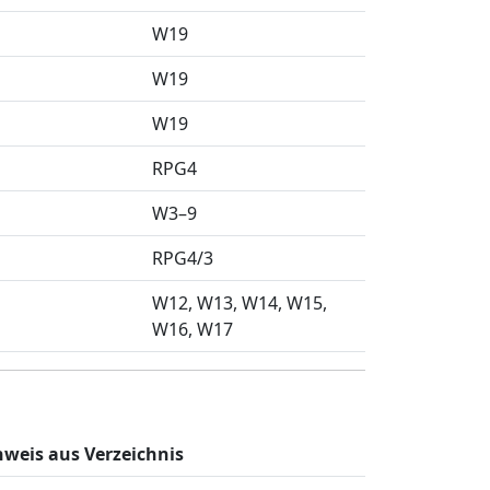
W19
W19
W19
RPG4
W3–9
RPG4/3
W12
W13
W14
W15
W16
W17
nweis aus Verzeichnis