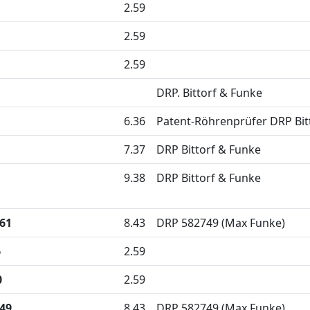
2.59
2.59
2.59
DRP. Bittorf & Funke
6.36
Patent-Röhrenprüfer DRP Bit
7.37
DRP Bittorf & Funke
9.38
DRP Bittorf & Funke
661
8.43
DRP 582749 (Max Funke)
6
2.59
0
2.59
349
8.43
DRP 582749 (Max Funke)