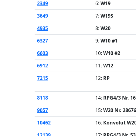
2349
6:
W19
3649
7:
W19S
4935
8:
W20
6327
9:
W10 #1
6603
10:
W10 #2
6912
11:
W12
7215
12:
RP
8118
14:
RPG4/3 Nr. 1
9057
15:
W20 Nr. 2867
10462
16:
Konvolut W2
12139
17:
RPG4/3 Nr. 5