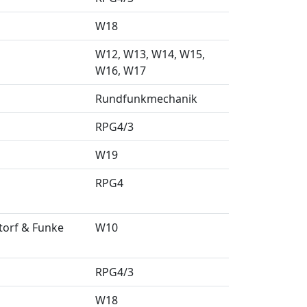
W18
W12
W13
W14
W15
W16
W17
Rundfunkmechanik
RPG4/3
W19
RPG4
torf & Funke
W10
RPG4/3
W18