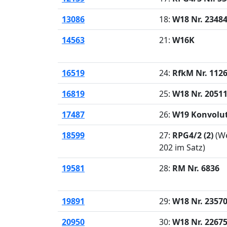
13086
18:
W18 Nr. 2348
14563
21:
W16K
16519
24:
RfkM Nr. 112
16819
25:
W18 Nr. 2051
17487
26:
W19 Konvolut
18599
27:
RPG4/2 (2)
(We
202 im Satz)
19581
28:
RM Nr. 6836
19891
29:
W18 Nr. 2357
20950
30:
W18 Nr. 2267