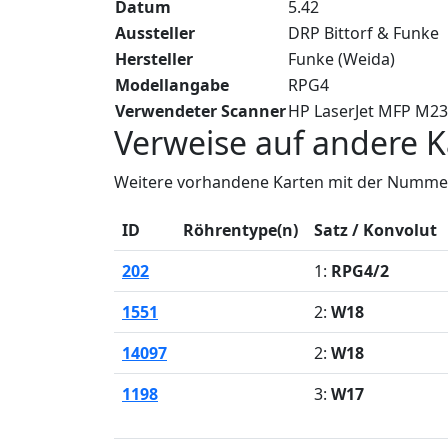
Datum
5.42
Aussteller
DRP Bittorf & Funke
Hersteller
Funke (Weida)
Modellangabe
RPG4
Verwendeter Scanner
HP LaserJet MFP M2
Verweise auf andere K
Weitere vorhandene Karten mit der Nummer
ID
Röhrentype(n)
Satz / Konvolut
202
1:
RPG4/2
1551
2:
W18
14097
2:
W18
1198
3:
W17