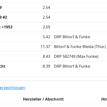
9
2.54
9 #2
2.54
 >1953
2.59
5.42
DRP Bittorf & Funke
11.37
Bittorf & Funke Weida (Thür.)
5
8.43
DRP 582749 (Max Funke)
cht
8.39
DRP Bittorf & Funke
erzeichnissen
:
Hersteller / Abschnitt
Hi