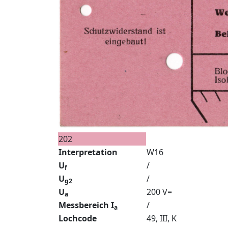
202
Interpretation
W16
U
/
f
U
/
g2
U
200 V=
a
Messbereich I
/
a
Lochcode
49, III, K