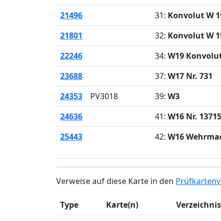
21496
31:
Konvolut W 1
21801
32:
Konvolut W 1
22246
34:
W19 Konvolut
23688
37:
W17 Nr. 731
24353
PV3018
39:
W3
24636
41:
W16 Nr. 1371
25443
42:
W16 Wehrma
Verweise auf diese Karte in den
Prüfkartenv
Type
Karte(n)
Verzeichnis