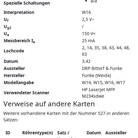
a/a
Spezielle Schaltungen
Interpretation
W16
U
2,5 V~
f
U
/
g2
U
150 V=
a
Messbereich I
25 mA
a
2, 14, 35, 38, 43, 44, 48,
Lochcode
63
Datum
3.42
Aussteller
DRP Bittorf & Funke
Hersteller
Funke (Weida)
Modellangabe
W14
W15
W16
W17
HP LaserJet MFP
Verwendeter Scanner
M234sdwe
Verweise auf andere Karten
Weitere vorhandene Karten mit der Nummer 527 in anderen
Sätzen:
ID
Röhrentype(n)
Satz /
Datum
Aussteller