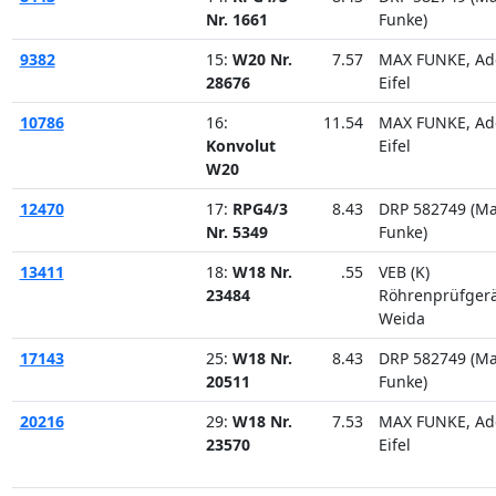
Nr. 1661
Funke)
9382
15:
W20 Nr.
7.57
MAX FUNKE, Ad
28676
Eifel
10786
16:
11.54
MAX FUNKE, Ad
Konvolut
Eifel
W20
12470
17:
RPG4/3
8.43
DRP 582749 (M
Nr. 5349
Funke)
13411
18:
W18 Nr.
.55
VEB (K)
23484
Röhrenprüfger
Weida
17143
25:
W18 Nr.
8.43
DRP 582749 (M
20511
Funke)
20216
29:
W18 Nr.
7.53
MAX FUNKE, Ad
23570
Eifel