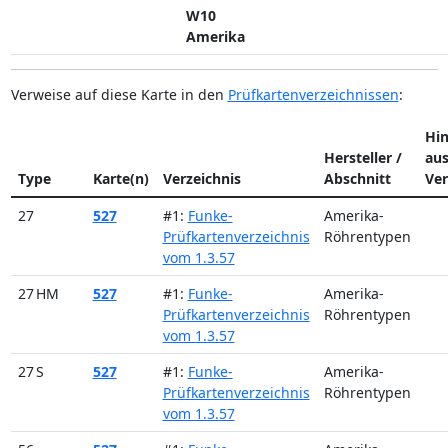
W10
Amerika
Verweise auf diese Karte in den
Prüfkartenverzeichnissen
:
Hi
Hersteller /
au
Type
Karte(n)
Verzeichnis
Abschnitt
Ver
27
527
#1:
Funke-
Amerika-
Prüfkartenverzeichnis
Röhrentypen
vom 1.3.57
27 HM
527
#1:
Funke-
Amerika-
Prüfkartenverzeichnis
Röhrentypen
vom 1.3.57
27 S
527
#1:
Funke-
Amerika-
Prüfkartenverzeichnis
Röhrentypen
vom 1.3.57