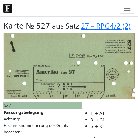
Karte № 527
aus Satz
27 – RPG4/2 (2)
527
Fassungsbelegung
1 → A1
Achtung:
3 → G1
Fassungsnummerierung des Geräts
5 → K
beachten!