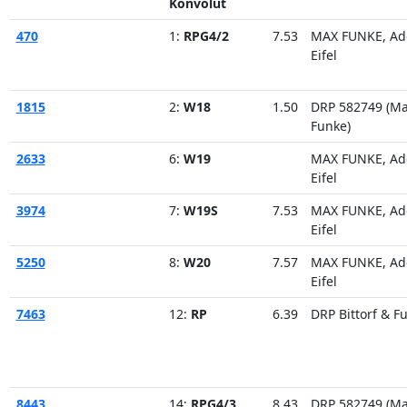
Konvolut
470
1:
RPG4/2
7.53
MAX FUNKE, Ad
Eifel
1815
2:
W18
1.50
DRP 582749 (M
Funke)
2633
6:
W19
MAX FUNKE, Ad
Eifel
3974
7:
W19S
7.53
MAX FUNKE, Ad
Eifel
5250
8:
W20
7.57
MAX FUNKE, Ad
Eifel
7463
12:
RP
6.39
DRP Bittorf & F
8443
14:
RPG4/3
8.43
DRP 582749 (M