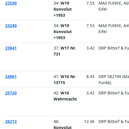
22530
34:
W19
7.53
MAX FUNKE, Ad
Konvolut
Eifel
>1953
23240
34:
W19
7.53
MAX FUNKE, Ad
Konvolut
Eifel
>1953
23941
37:
W17 Nr.
3.42
DRP Bittorf & F
731
24961
41:
W16 Nr.
8.43
DRP 582749 (M
13715
Funke)
25720
42:
W16
3.42
DRP Bittorf & F
Wehrmacht
26213
46:
12.36
DRP Bittorf & F
Konvolut