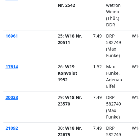
Nr. 2542
wetron
Weida
(Thür.)
DDR
16961
25:
W18 Nr.
7.49
DRP
W1
20511
582749
(Max
Funke)
17614
26:
W19
1.52
Max
W1
Konvolut
Funke,
1952
Adenau-
Eifel
20033
29:
W18 Nr.
7.49
DRP
W1
23570
582749
(Max
Funke)
21092
30:
W18 Nr.
7.49
DRP
W1
22675
582749