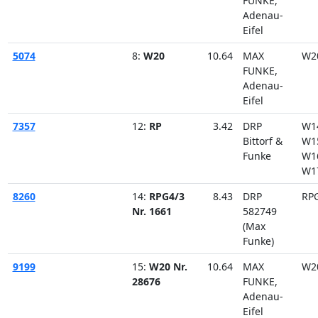
FUNKE,
Adenau-
Eifel
5074
8:
W20
10.64
MAX
W2
FUNKE,
Adenau-
Eifel
7357
12:
RP
3.42
DRP
W1
Bittorf &
W1
Funke
W1
W1
8260
14:
RPG4/3
8.43
DRP
RP
Nr. 1661
582749
(Max
Funke)
9199
15:
W20 Nr.
10.64
MAX
W2
28676
FUNKE,
Adenau-
Eifel