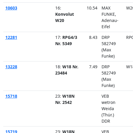
10603
16:
10.54
MAX
W2
Konvolut
FUNKE,
W20
Adenau-
Eifel
12281
17:
RPG4/3
8.43
DRP
RP
Nr. 5349
582749
(Max
Funke)
13228
18:
W18 Nr.
7.49
DRP
W1
23484
582749
(Max
Funke)
15718
23:
W18N
VEB
Nr. 2542
wetron
Weida
(Thür.)
DDR
15719
23:
W18N
VEB