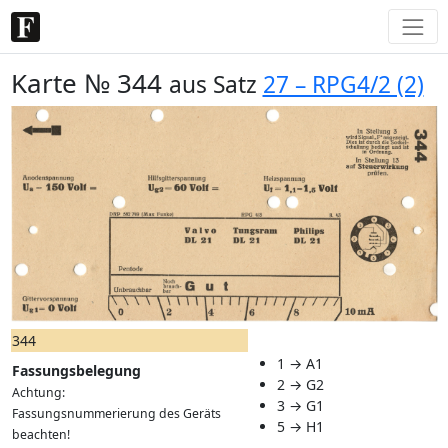
Karte № 344
aus Satz
27 – RPG4/2 (2)
344
1 → A1
Fassungsbelegung
2 → G2
Achtung:
3 → G1
Fassungsnummerierung des Geräts
5 → H1
beachten!