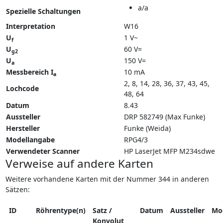
a/a
Spezielle Schaltungen
Interpretation
W16
U
1 V~
f
U
60 V=
g2
U
150 V=
a
Messbereich I
10 mA
a
2, 8, 14, 28, 36, 37, 43, 45,
Lochcode
48, 64
Datum
8.43
Aussteller
DRP 582749 (Max Funke)
Hersteller
Funke (Weida)
Modellangabe
RPG4/3
Verwendeter Scanner
HP LaserJet MFP M234sdwe
Verweise auf andere Karten
Weitere vorhandene Karten mit der Nummer 344 in anderen
Sätzen:
ID
Röhrentype(n)
Satz /
Datum
Aussteller
Mo
Konvolut