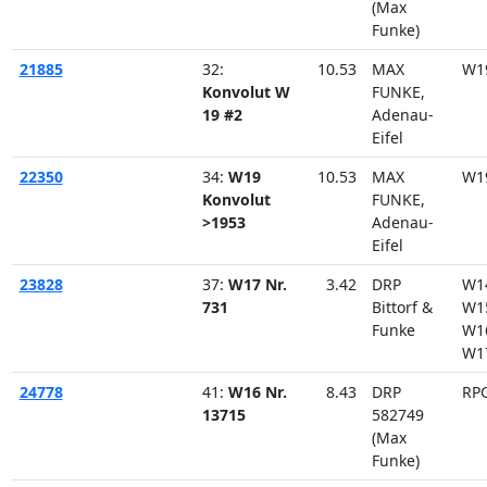
(Max
Funke)
21885
32:
10.53
MAX
W1
Konvolut W
FUNKE,
19 #2
Adenau-
Eifel
22350
34:
W19
10.53
MAX
W1
Konvolut
FUNKE,
>1953
Adenau-
Eifel
23828
37:
W17 Nr.
3.42
DRP
W1
731
Bittorf &
W1
Funke
W1
W1
24778
41:
W16 Nr.
8.43
DRP
RP
13715
582749
(Max
Funke)