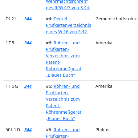
Wehrmachtsröhren“
des RPG 4/3 von 3.44.
DL 21
344
#4:
Deckel-
Gemeinschaftsröhre
Prüfkartenverzeichnis
eines W 16 von 5.42.
1 T 5
344
#6:
Röhren- und
Amerika
Prüfkarten-
Verzeichnis zum
Patent-
Röhrenmeßgerät
„Blaues Buch“
1 T 5 G
344
#6:
Röhren- und
Amerika
Prüfkarten-
Verzeichnis zum
Patent-
Röhrenmeßgerät
„Blaues Buch“
50 L 1 D
344
#6:
Röhren- und
Philips
Prüfkarten-