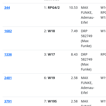
344
1:
RPG4/2
10.53
MAX
W1
FUNKE,
RP
Adenau-
W1
Eifel
1682
2:
W18
7.49
DRP
W1
582749
(Max
Funke)
1336
3:
W17
8.43
DRP
RP
582749
(Max
Funke)
2481
6:
W19
2.58
MAX
W1
FUNKE,
Adenau-
Eifel
3791
7:
W19S
2.58
MAX
W1