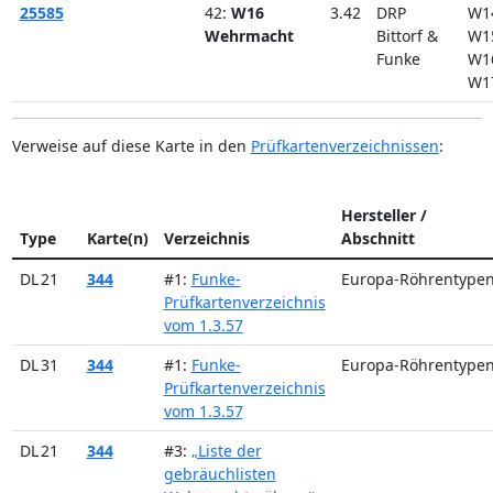
25585
42:
W16
3.42
DRP
W1
Wehrmacht
Bittorf &
W1
Funke
W1
W1
Verweise auf diese Karte in den
Prüfkartenverzeichnissen
:
Hersteller /
Type
Karte(n)
Verzeichnis
Abschnitt
DL 21
344
#1:
Funke-
Europa-Röhrentype
Prüfkartenverzeichnis
vom 1.3.57
DL 31
344
#1:
Funke-
Europa-Röhrentype
Prüfkartenverzeichnis
vom 1.3.57
DL 21
344
#3:
„Liste der
gebräuchlisten