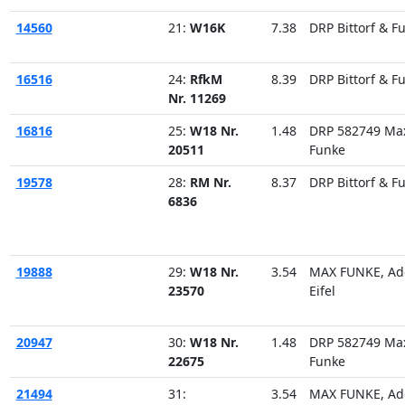
14560
21:
W16K
7.38
DRP Bittorf & F
16516
24:
RfkM
8.39
DRP Bittorf & F
Nr. 11269
16816
25:
W18 Nr.
1.48
DRP 582749 Ma
20511
Funke
19578
28:
RM Nr.
8.37
DRP Bittorf & F
6836
19888
29:
W18 Nr.
3.54
MAX FUNKE, Ad
23570
Eifel
20947
30:
W18 Nr.
1.48
DRP 582749 Ma
22675
Funke
21494
31:
3.54
MAX FUNKE, Ad