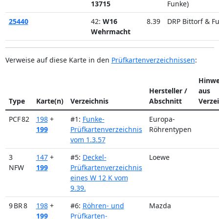
13715
Funke)
25440
42:
W16
8.39
DRP Bittorf & F
Wehrmacht
Verweise auf diese Karte in den
Prüfkartenverzeichnissen
:
Hinwe
Hersteller /
aus
Type
Karte(n)
Verzeichnis
Abschnitt
Verze
PCF 82
198
+
#1:
Funke-
Europa-
199
Prüfkartenverzeichnis
Röhrentypen
vom 1.3.57
3
147
+
#5:
Deckel-
Loewe
NFW
199
Prüfkartenverzeichnis
eines W 12 K vom
9.39.
9 BR 8
198
+
#6:
Röhren- und
Mazda
199
Prüfkarten-