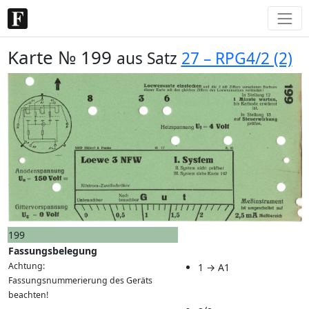
Karte № 199
aus Satz
27 – RPG4/2 (2)
199
Fassungsbelegung
Achtung:
1 → A1
Fassungsnummerierung des Geräts
beachten!