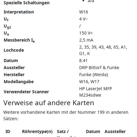
a/a
Spezielle Schaltungen
Interpretation
W16
U
4 V~
f
U
/
g2
U
150 V=
a
Messbereich I
2,5 mA
a
2, 35, 39, 43, 48, 65, A1,
Lochcode
G1, K
Datum
8.41
Aussteller
DRP Bittorf & Funke
Hersteller
Funke (Weida)
Modellangabe
W16
W17
HP LaserJet MFP
Verwendeter Scanner
M234sdwe
Verweise auf andere Karten
Weitere vorhandene Karten mit der Nummer 199 in anderen
Sätzen:
ID
Röhrentype(n)
Satz /
Datum
Aussteller