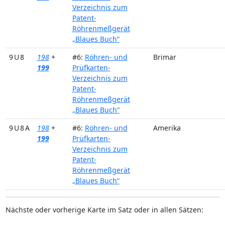
Verzeichnis zum
Patent-
Röhrenmeßgerät
„Blaues Buch“
9 U 8
198
+
#6:
Röhren- und
Brimar
199
Prüfkarten-
Verzeichnis zum
Patent-
Röhrenmeßgerät
„Blaues Buch“
9 U 8 A
198
+
#6:
Röhren- und
Amerika
199
Prüfkarten-
Verzeichnis zum
Patent-
Röhrenmeßgerät
„Blaues Buch“
Nächste oder vorherige Karte im Satz oder in allen Sätzen: