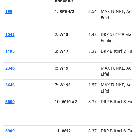
Konvolut
199
1:
RPG4/2
3.54
MAX FUNKE, Ad
Eifel
1548
2:
W18
1.48
DRP 582749 Ma
Funke
1195
3:
W17
7.38
DRP Bittorf & F
2346
6:
W19
MAX FUNKE, Ad
Eifel
3646
7:
W19S
1.57
MAX FUNKE, Ad
Eifel
6600
10:
W10 #2
8.37
DRP Bittorf & F
6909
11:
W12
8.37
DRP Bittorf & F