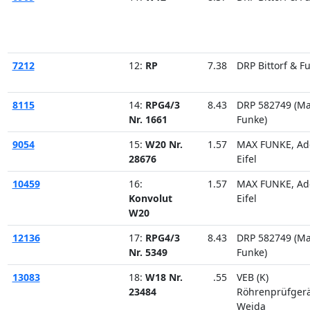
7212
12:
RP
7.38
DRP Bittorf & F
8115
14:
RPG4/3
8.43
DRP 582749 (M
Nr. 1661
Funke)
9054
15:
W20 Nr.
1.57
MAX FUNKE, Ad
28676
Eifel
10459
16:
1.57
MAX FUNKE, Ad
Konvolut
Eifel
W20
12136
17:
RPG4/3
8.43
DRP 582749 (M
Nr. 5349
Funke)
13083
18:
W18 Nr.
.55
VEB (K)
23484
Röhrenprüfger
Weida