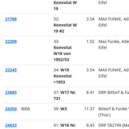
Konvolut W
Eifel
19
21798
32:
3.54
MAX FUNKE, Ad
Konvolut W
Eifel
19 #2
22209
33:
1.52
Max Funke, Ad
Konvolut
Eifel
W18 von
1952/53
22245
34:
W19
3.54
MAX FUNKE, Ad
Konvolut
Eifel
>1953
23685
37:
W17 Nr.
8.41
DRP Bittorf & F
731
24350
3006
39:
W3
11.37
Bittorf & Funke
(Thür.)
24633
41:
W16 Nr.
8.43
DRP 582749 (M