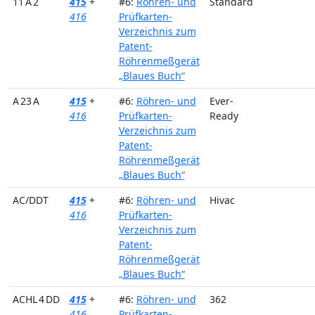
11 A 2
415
+
#6:
Röhren- und
Standard
416
Prüfkarten-
Verzeichnis zum
Patent-
Röhrenmeßgerät
„Blaues Buch“
A 23 A
415
+
#6:
Röhren- und
Ever-
416
Prüfkarten-
Ready
Verzeichnis zum
Patent-
Röhrenmeßgerät
„Blaues Buch“
AC/DDT
415
+
#6:
Röhren- und
Hivac
416
Prüfkarten-
Verzeichnis zum
Patent-
Röhrenmeßgerät
„Blaues Buch“
ACHL 4 DD
415
+
#6:
Röhren- und
362
416
Prüfkarten-