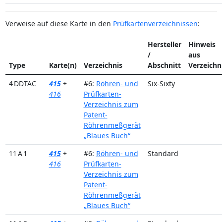
Verweise auf diese Karte in den
Prüfkartenverzeichnissen
:
Hersteller
Hinweis
/
aus
Type
Karte(n)
Verzeichnis
Abschnitt
Verzeichn
4 DDTAC
415
+
#6:
Röhren- und
Six-Sixty
416
Prüfkarten-
Verzeichnis zum
Patent-
Röhrenmeßgerät
„Blaues Buch“
11 A 1
415
+
#6:
Röhren- und
Standard
416
Prüfkarten-
Verzeichnis zum
Patent-
Röhrenmeßgerät
„Blaues Buch“