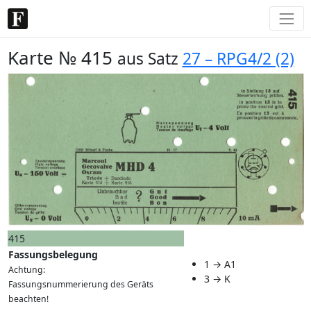
Karte № 415
aus Satz
27 – RPG4/2 (2)
415
Fassungsbelegung
1 → A1
Achtung:
3 → K
Fassungsnummerierung des Geräts
beachten!