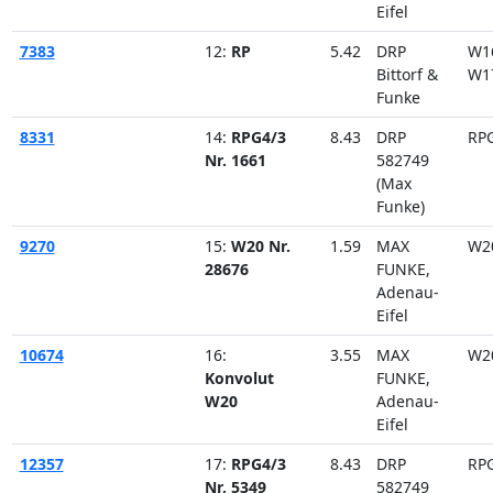
Eifel
7383
12:
RP
5.42
DRP
W1
Bittorf &
W1
Funke
8331
14:
RPG4/3
8.43
DRP
RP
Nr. 1661
582749
(Max
Funke)
9270
15:
W20 Nr.
1.59
MAX
W2
28676
FUNKE,
Adenau-
Eifel
10674
16:
3.55
MAX
W2
Konvolut
FUNKE,
W20
Adenau-
Eifel
12357
17:
RPG4/3
8.43
DRP
RP
Nr. 5349
582749