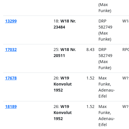
(Max
Funke)
13299
18:
W18 Nr.
DRP
W1
23484
582749
(Max
Funke)
17032
25:
W18 Nr.
8.43
DRP
RP
20511
582749
(Max
Funke)
17678
26:
W19
1.52
Max
W1
Konvolut
Funke,
1952
Adenau-
Eifel
18189
26:
W19
1.52
Max
W1
Konvolut
Funke,
1952
Adenau-
Eifel