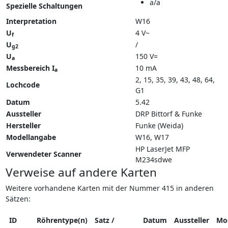
a/a
Spezielle Schaltungen
Interpretation
W16
U
4 V~
f
U
/
g2
U
150 V=
a
Messbereich I
10 mA
a
2, 15, 35, 39, 43, 48, 64,
Lochcode
G1
Datum
5.42
Aussteller
DRP Bittorf & Funke
Hersteller
Funke (Weida)
Modellangabe
W16
W17
HP LaserJet MFP
Verwendeter Scanner
M234sdwe
Verweise auf andere Karten
Weitere vorhandene Karten mit der Nummer 415 in anderen
Sätzen:
ID
Röhrentype(n)
Satz /
Datum
Aussteller
Mo