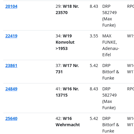
20104
29:
W18 Nr.
8.43
DRP
RP
23570
582749
(Max
Funke)
22419
34:
W19
3.55
MAX
W1
Konvolut
FUNKE,
>1953
Adenau-
Eifel
23861
37:
W17 Nr.
5.42
DRP
W1
731
Bittorf &
W1
Funke
24849
41:
W16 Nr.
8.43
DRP
RP
13715
582749
(Max
Funke)
25640
42:
W16
5.42
DRP
W1
Wehrmacht
Bittorf &
W1
Funke