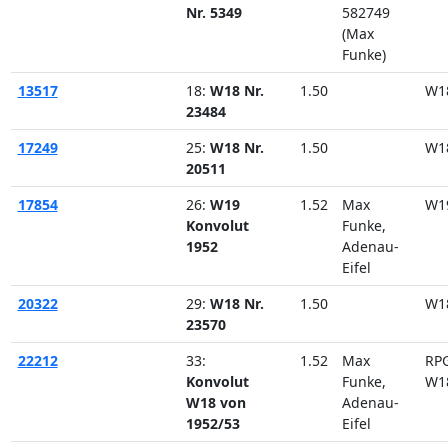
Nr. 5349
582749
(Max
Funke)
13517
18:
W18 Nr.
1.50
W1
23484
17249
25:
W18 Nr.
1.50
W1
20511
17854
26:
W19
1.52
Max
W1
Konvolut
Funke,
1952
Adenau-
Eifel
20322
29:
W18 Nr.
1.50
W1
23570
22212
33:
1.52
Max
RP
Konvolut
Funke,
W1
W18 von
Adenau-
1952/53
Eifel