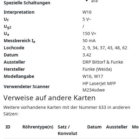
a/a
Spezielle Schaltungen
Interpretation
W16
U
5 V~
f
U
/
g2
U
150 V=
a
Messbereich I
50 mA
a
Lochcode
2, 9, 34, 37, 43, 48, 62
Datum
3.42
Aussteller
DRP Bittorf & Funke
Hersteller
Funke (Weida)
Modellangabe
W16
W17
HP LaserJet MFP
Verwendeter Scanner
M234sdwe
Verweise auf andere Karten
Weitere vorhandene Karten mit der Nummer 633 in anderen
Sätzen:
ID
Röhrentype(n)
Satz /
Datum
Aussteller
Mo
Konvolut