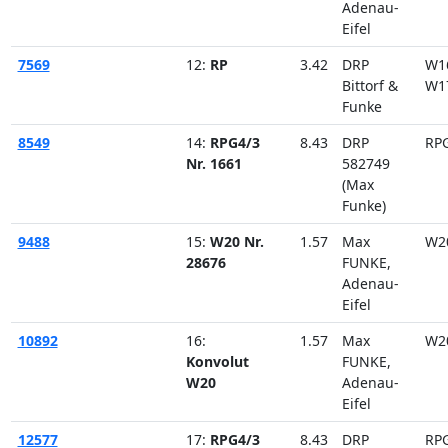
Adenau-
Eifel
7569
12:
RP
3.42
DRP
W1
Bittorf &
W1
Funke
8549
14:
RPG4/3
8.43
DRP
RP
Nr. 1661
582749
(Max
Funke)
9488
15:
W20 Nr.
1.57
Max
W2
28676
FUNKE,
Adenau-
Eifel
10892
16:
1.57
Max
W2
Konvolut
FUNKE,
W20
Adenau-
Eifel
12577
17:
RPG4/3
8.43
DRP
RP