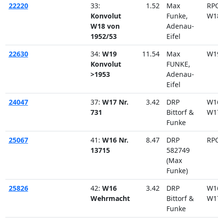
22220
33:
1.52
Max
RP
Konvolut
Funke,
W1
W18 von
Adenau-
1952/53
Eifel
22630
34:
W19
11.54
Max
W1
Konvolut
FUNKE,
>1953
Adenau-
Eifel
24047
37:
W17 Nr.
3.42
DRP
W1
731
Bittorf &
W1
Funke
25067
41:
W16 Nr.
8.47
DRP
RP
13715
582749
(Max
Funke)
25826
42:
W16
3.42
DRP
W1
Wehrmacht
Bittorf &
W1
Funke