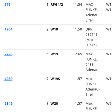
576
1:
RPG4/2
11.54
MAX
W1
FUNKE,
W1
Adenau-
Eifel
1904
2:
W18
1.50
DRP
W1
582749
(Max
Funke)
2726
6:
W19
2.65
Max
W1
FUNKE,
5488
Adenau
4080
7:
W19S
1.57
Max
W1
FUNKE,
Adenau-
Eifel
5349
8:
W20
1.57
Max
W2
FUNKE,