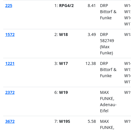
225
1:
RPG4/2
8.41
DRP
W1
Bittorf &
W1
Funke
W1
W1
1572
2:
W18
3.49
DRP
W1
582749
(Max
Funke)
1221
3:
W17
12.38
DRP
W1
Bittorf &
W1
Funke
W1
W1
2372
6:
W19
MAX
W1
FUNKE,
Adenau-
Eifel
3672
7:
W19S
5.58
MAX
W1
FUNKE,