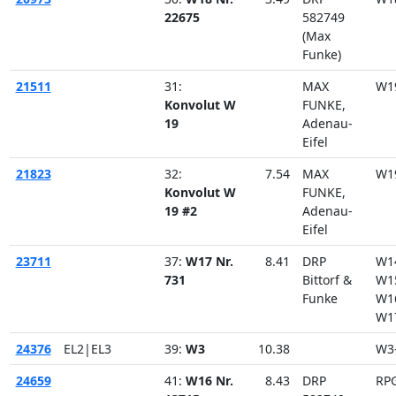
22675
582749
(Max
Funke)
21511
31:
MAX
W1
Konvolut W
FUNKE,
19
Adenau-
Eifel
21823
32:
7.54
MAX
W1
Konvolut W
FUNKE,
19 #2
Adenau-
Eifel
23711
37:
W17 Nr.
8.41
DRP
W1
731
Bittorf &
W1
Funke
W1
W1
24376
EL2|EL3
39:
W3
10.38
W3
24659
41:
W16 Nr.
8.43
DRP
RP