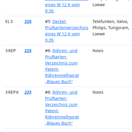
eines W 12 K vom
Loewe
9.39.
EL 3
225
#5:
Deckel-
Telefunken, Valvo,
Prüfkartenverzeichnis
Philips, Tungsram,
eines W 12 K vom
Loewe
9.39.
3 REP
225
#6:
Röhren- und
Novis
Prüfkarten-
Verzeichnis zum
Patent-
Röhrenmeßgerät
„Blaues Buch“
3 REP 6
225
#6:
Röhren- und
Novis
Prüfkarten-
Verzeichnis zum
Patent-
Röhrenmeßgerät
„Blaues Buch“