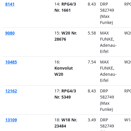
8141
14:
RPG4/3
8.43
DRP
RP
Nr. 1661
582749
(Max
Funke)
9080
15:
W20 Nr.
5.58
MAX
W2
28676
FUNKE,
Adenau-
Eifel
10485
16:
7.54
MAX
W2
Konvolut
FUNKE,
W20
Adenau-
Eifel
12162
17:
RPG4/3
8.43
DRP
RP
Nr. 5349
582749
(Max
Funke)
13109
18:
W18 Nr.
3.49
DRP
W1
23484
582749