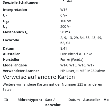
a/a
Spezielle Schaltungen
Interpretation
W16
U
6 V~
f
U
100 V=
g2
U
200 V=
a
Messbereich I
50 mA
a
2, 9, 13, 29, 34, 38, 43, 49,
Lochcode
62, G1
Datum
8.41
Aussteller
DRP Bittorf & Funke
Hersteller
Funke (Weida)
Modellangabe
W14
W15
W16
W17
Verwendeter Scanner
HP LaserJet MFP M234sdwe
Verweise auf andere Karten
Weitere vorhandene Karten mit der Nummer 225 in anderen
Sätzen:
ID
Röhrentype(n)
Satz /
Datum
Aussteller
Mo
Konvolut