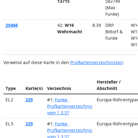
13715
582749
(Max
Funke)
25466
42:
W16
8.39
DRP
W1
Wehrmacht
Bittorf &
W1
Funke
W1
W1
Verweise auf diese Karte in den
Prüfkartenverzeichnissen
:
Hersteller /
Type
Karte(n)
Verzeichnis
Abschnitt
EL 2
225
#1:
Funke-
Europa-Röhrentype
Prüfkartenverzeichnis
vom 1.3.57
EL 3
225
#1:
Funke-
Europa-Röhrentype
Prüfkartenverzeichnis
vom 1.3.57