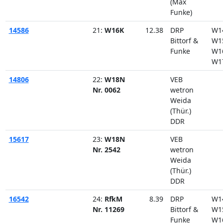
(Max
Funke)
14586
21:
W16K
12.38
DRP
W1
Bittorf &
W1
Funke
W1
W1
14806
22:
W18N
VEB
Nr. 0062
wetron
Weida
(Thür.)
DDR
15617
23:
W18N
VEB
Nr. 2542
wetron
Weida
(Thür.)
DDR
16542
24:
RfkM
8.39
DRP
W1
Nr. 11269
Bittorf &
W1
Funke
W1