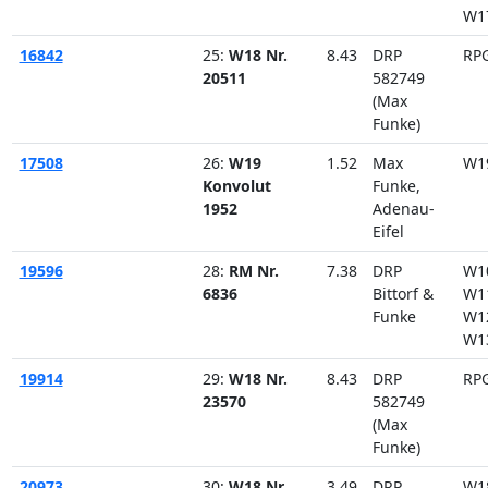
W1
16842
25:
W18 Nr.
8.43
DRP
RP
20511
582749
(Max
Funke)
17508
26:
W19
1.52
Max
W1
Konvolut
Funke,
1952
Adenau-
Eifel
19596
28:
RM Nr.
7.38
DRP
W1
6836
Bittorf &
W1
Funke
W1
W1
19914
29:
W18 Nr.
8.43
DRP
RP
23570
582749
(Max
Funke)
20973
30:
W18 Nr.
3.49
DRP
W1