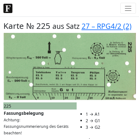
Karte № 225
aus Satz
27 – RPG4/2 (2)
225
Fassungsbelegung
1 → A1
Achtung:
2 → G1
Fassungsnummerierung des Geräts
3 → G2
beachten!