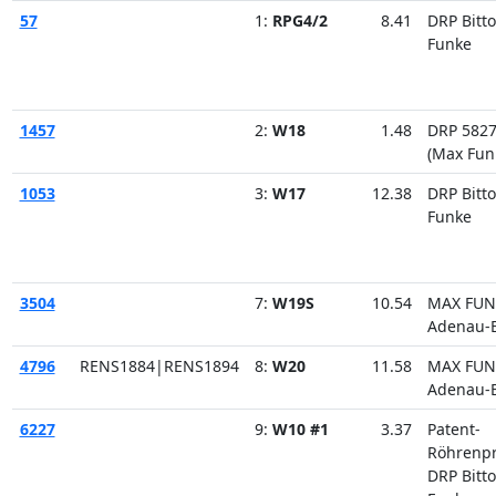
57
1:
RPG4/2
8.41
DRP Bitto
Funke
1457
2:
W18
1.48
DRP 582
(Max Fun
1053
3:
W17
12.38
DRP Bitto
Funke
3504
7:
W19S
10.54
MAX FUN
Adenau-E
4796
RENS1884|RENS1894
8:
W20
11.58
MAX FUN
Adenau-E
6227
9:
W10 #1
3.37
Patent-
Röhrenpr
DRP Bitto