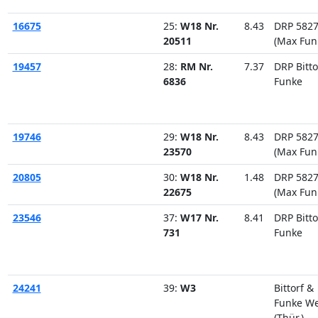
16675
25:
W18 Nr.
8.43
DRP 582
20511
(Max Fun
19457
28:
RM Nr.
7.37
DRP Bitto
6836
Funke
19746
29:
W18 Nr.
8.43
DRP 582
23570
(Max Fun
20805
30:
W18 Nr.
1.48
DRP 582
22675
(Max Fun
23546
37:
W17 Nr.
8.41
DRP Bitto
731
Funke
24241
39:
W3
Bittorf &
Funke W
(Thür.)