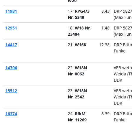
W20
11981
17:
RPG4/3
8.43
DRP 582
Nr. 5349
(Max Fun
12951
18:
W18 Nr.
1.48
DRP 582
23484
(Max Fun
14417
21:
W16K
12.38
DRP Bitto
Funke
14706
22:
W18N
VEB wetr
Nr. 0062
Weida (Th
DDR
15512
23:
W18N
VEB wetr
Nr. 2542
Weida (Th
DDR
16374
24:
RfkM
8.39
DRP Bitto
Nr. 11269
Funke