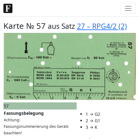
Karte № 57
aus Satz
27 – RPG4/2 (2)
57
Fassungsbelegung
1 → G2
Achtung:
2 → G1
Fassungsnummerierung des Geräts
3 → K
beachten!