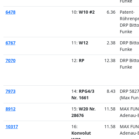
Funke
6478
10:
W10 #2
6.36
Patent-
Röhrenpr
DRP Bitto
Funke
6767
11:
W12
2.38
DRP Bitto
Funke
7070
12:
RP
12.38
DRP Bitto
Funke
7973
14:
RPG4/3
8.43
DRP 582
Nr. 1661
(Max Fun
8912
15:
W20 Nr.
11.58
MAX FUN
28676
Adenau-E
10317
16:
11.58
MAX FUN
Konvolut
Adenau-E