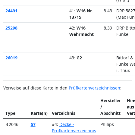
24491
41:
W16 Nr.
8.43
DRP 582
13715
(Max Fun
25298
42:
W16
8.39
DRP Bitto
Wehrmacht
Funke
26019
43:
G2
Bittorf &
Funke W
i. Thür.
Verweise auf diese Karte in den
Prüfkartenverzeichnissen
:
Hersteller
Hin
/
aus
Type
Karte(n)
Verzeichnis
Abschnitt
Ver
B 2046
57
#4:
Deckel-
Philips
Prüfkartenverzeichnis