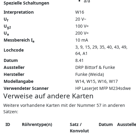
a/a
Spezielle Schaltungen
Interpretation
W16
U
20 V~
f
U
100 V=
g2
U
200 V=
a
Messbereich I
10 mA
a
3, 9, 15, 29, 35, 40, 43, 49,
Lochcode
64, A1
Datum
8.41
Aussteller
DRP Bittorf & Funke
Hersteller
Funke (Weida)
Modellangabe
W14
W15
W16
W17
Verwendeter Scanner
HP LaserJet MFP M234sdwe
Verweise auf andere Karten
Weitere vorhandene Karten mit der Nummer 57 in anderen
Sätzen:
ID
Röhrentype(n)
Satz /
Datum
Ausstelle
Konvolut