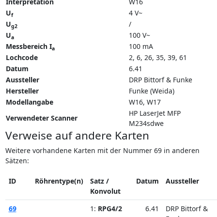
Interpretation
W16
U
4 V~
f
U
/
g2
U
100 V~
a
Messbereich I
100 mA
a
Lochcode
2, 6, 26, 35, 39, 61
Datum
6.41
Aussteller
DRP Bittorf & Funke
Hersteller
Funke (Weida)
Modellangabe
W16
W17
HP LaserJet MFP
Verwendeter Scanner
M234sdwe
Verweise auf andere Karten
Weitere vorhandene Karten mit der Nummer 69 in anderen
Sätzen:
ID
Röhrentype(n)
Satz /
Datum
Aussteller
Konvolut
69
1:
RPG4/2
6.41
DRP Bittorf &