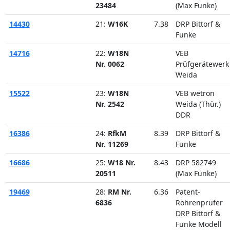
23484
(Max Funke)
14430
21:
W16K
7.38
DRP Bittorf &
Funke
14716
22:
W18N
VEB
Nr. 0062
Prüfgerätewerk
Weida
15522
23:
W18N
VEB wetron
Nr. 2542
Weida (Thür.)
DDR
16386
24:
RfkM
8.39
DRP Bittorf &
Nr. 11269
Funke
16686
25:
W18 Nr.
8.43
DRP 582749
20511
(Max Funke)
19469
28:
RM Nr.
6.36
Patent-
6836
Röhrenprüfer
DRP Bittorf &
Funke Modell