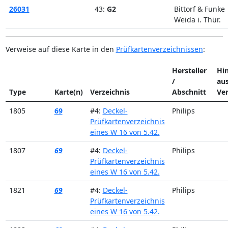
26031
43:
G2
Bittorf & Funke
Weida i. Thür.
Verweise auf diese Karte in den
Prüfkartenverzeichnissen
:
Hersteller
Hi
/
au
Type
Karte(n)
Verzeichnis
Abschnitt
Ver
1805
69
#4:
Deckel-
Philips
Prüfkartenverzeichnis
eines W 16 von 5.42.
1807
69
#4:
Deckel-
Philips
Prüfkartenverzeichnis
eines W 16 von 5.42.
1821
69
#4:
Deckel-
Philips
Prüfkartenverzeichnis
eines W 16 von 5.42.