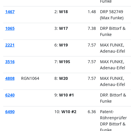
Funke
1467
2:
W18
1.48
DRP 582749
(Max Funke)
1065
3:
W17
7.38
DRP Bittorf &
Funke
2221
6:
W19
7.57
MAX FUNKE,
Adenau-Eifel
3516
7:
W19S
7.57
MAX FUNKE,
Adenau-Eifel
4808
RGN1064
8:
W20
7.57
MAX FUNKE,
Adenau-Eifel
6240
9:
W10 #1
DRP. Bittorf &
Funke
6490
10:
W10 #2
6.36
Patent-
Röhrenprüfer
DRP Bittorf &
Funke