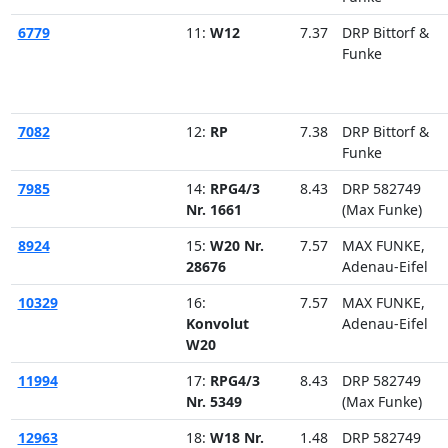
6779
11:
W12
7.37
DRP Bittorf &
Funke
7082
12:
RP
7.38
DRP Bittorf &
Funke
7985
14:
RPG4/3
8.43
DRP 582749
Nr. 1661
(Max Funke)
8924
15:
W20 Nr.
7.57
MAX FUNKE,
28676
Adenau-Eifel
10329
16:
7.57
MAX FUNKE,
Konvolut
Adenau-Eifel
W20
11994
17:
RPG4/3
8.43
DRP 582749
Nr. 5349
(Max Funke)
12963
18:
W18 Nr.
1.48
DRP 582749