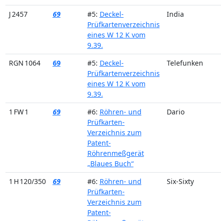
J 2457
69
#5:
Deckel-
India
Prüfkartenverzeichnis
eines W 12 K vom
9.39.
RGN 1064
69
#5:
Deckel-
Telefunken
Prüfkartenverzeichnis
eines W 12 K vom
9.39.
1 FW 1
69
#6:
Röhren- und
Dario
Prüfkarten-
Verzeichnis zum
Patent-
Röhrenmeßgerät
„Blaues Buch“
1 H 120/350
69
#6:
Röhren- und
Six-Sixty
Prüfkarten-
Verzeichnis zum
Patent-