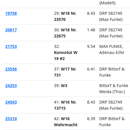
{Modell}
19758
29:
W18 Nr.
8.43
DRP 582749
23570
(Max Funke)
20817
30:
W18 Nr.
1.48
DRP 582749
22675
(Max Funke)
21753
32:
9.54
MAX FUNKE,
Konvolut W
Adenau-Eifel
19 #2
23556
37:
W17 Nr.
6.41
DRP Bittorf &
731
Funke
24253
39:
W3
Bittorf & Funke
Weida (Thür.)
24503
41:
W16 Nr.
8.43
DRP 582749
13715
(Max Funke)
25310
42:
W16
8.39
DRP Bittorf &
Wehrmacht
Funke