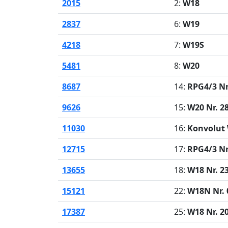
2015
2:
W18
2837
6:
W19
4218
7:
W19S
5481
8:
W20
8687
14:
RPG4/3 Nr
9626
15:
W20 Nr. 2
11030
16:
Konvolut
12715
17:
RPG4/3 Nr
13655
18:
W18 Nr. 2
15121
22:
W18N Nr. 
17387
25:
W18 Nr. 2