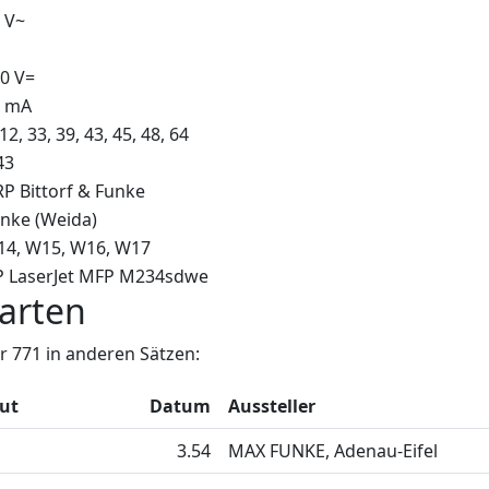
 V~
0 V=
0 mA
 12, 33, 39, 43, 45, 48, 64
43
P Bittorf & Funke
nke (Weida)
14
W15
W16
W17
 LaserJet MFP M234sdwe
arten
 771 in anderen Sätzen:
lut
Datum
Aussteller
3.54
MAX FUNKE, Adenau-Eifel