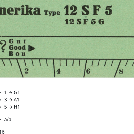
1 → G1
3 → A1
5 → H1
a/a
16