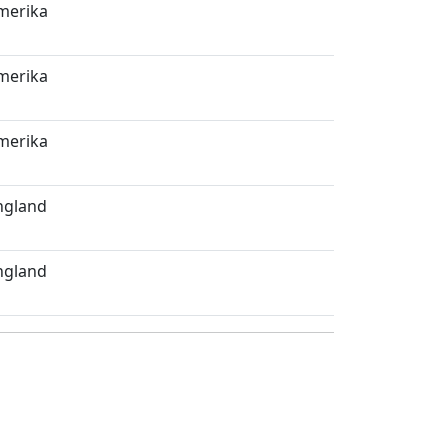
merika
merika
merika
ngland
ngland