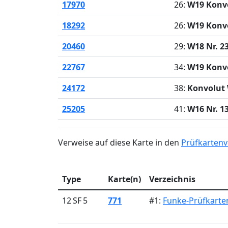
17970
26:
W19 Konvo
18292
26:
W19 Konvo
20460
29:
W18 Nr. 2
22767
34:
W19 Konvo
24172
38:
Konvolut
25205
41:
W16 Nr. 1
Verweise auf diese Karte in den
Prüfkartenv
Type
Karte(n)
Verzeichnis
12 SF 5
771
#1:
Funke-Prüfkarten