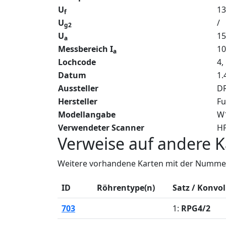
U
13
f
U
/
g2
U
15
a
Messbereich I
1
a
Lochcode
4,
Datum
1.
Aussteller
DR
Hersteller
Fu
Modellangabe
W
Verwendeter Scanner
HP
Verweise auf andere K
Weitere vorhandene Karten mit der Nummer
ID
Röhrentype(n)
Satz / Konvo
703
1:
RPG4/2