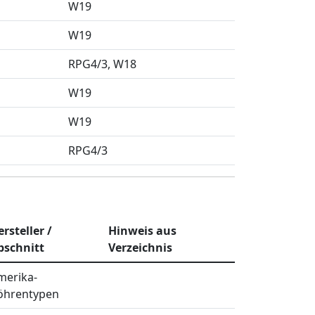
W19
W19
RPG4/3
W18
W19
W19
RPG4/3
rsteller /
Hinweis aus
bschnitt
Verzeichnis
merika-
öhrentypen