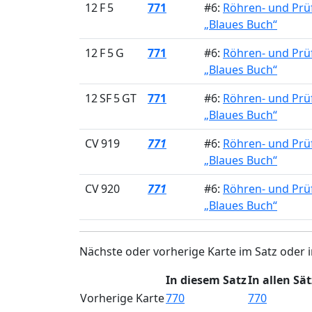
12 F 5
771
#6:
Röhren- und Prü
„Blaues Buch“
12 F 5 G
771
#6:
Röhren- und Prü
„Blaues Buch“
12 SF 5 GT
771
#6:
Röhren- und Prü
„Blaues Buch“
CV 919
771
#6:
Röhren- und Prü
„Blaues Buch“
CV 920
771
#6:
Röhren- und Prü
„Blaues Buch“
Nächste oder vorherige Karte im Satz oder i
In diesem Satz
In allen Sä
Vorherige Karte
770
770