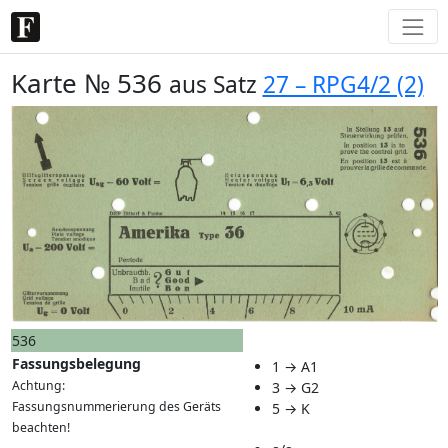
Karte № 536
aus Satz
27 – RPG4/2 (2)
536
Fassungsbelegung
1 → A1
Achtung:
3 → G2
Fassungsnummerierung des Geräts
5 → K
beachten!