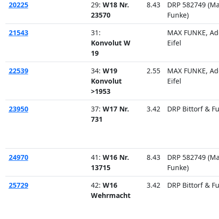
20225
29:
W18 Nr.
8.43
DRP 582749 (M
23570
Funke)
21543
31:
MAX FUNKE, Ad
Konvolut W
Eifel
19
22539
34:
W19
2.55
MAX FUNKE, Ad
Konvolut
Eifel
>1953
23950
37:
W17 Nr.
3.42
DRP Bittorf & F
731
24970
41:
W16 Nr.
8.43
DRP 582749 (M
13715
Funke)
25729
42:
W16
3.42
DRP Bittorf & F
Wehrmacht