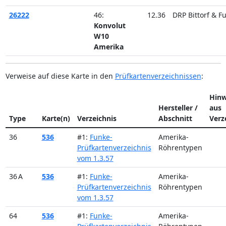
26222
46:
12.36
DRP Bittorf & F
Konvolut
W10
Amerika
Verweise auf diese Karte in den
Prüfkartenverzeichnissen
:
Hinw
Hersteller /
aus
Type
Karte(n)
Verzeichnis
Abschnitt
Verz
36
536
#1:
Funke-
Amerika-
Prüfkartenverzeichnis
Röhrentypen
vom 1.3.57
36 A
536
#1:
Funke-
Amerika-
Prüfkartenverzeichnis
Röhrentypen
vom 1.3.57
64
536
#1:
Funke-
Amerika-