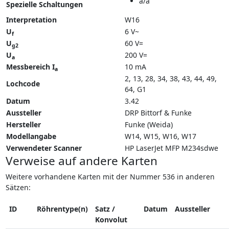
a/a
Spezielle Schaltungen
Interpretation
W16
U
6 V~
f
U
60 V=
g2
U
200 V=
a
Messbereich I
10 mA
a
2, 13, 28, 34, 38, 43, 44, 49,
Lochcode
64, G1
Datum
3.42
Aussteller
DRP Bittorf & Funke
Hersteller
Funke (Weida)
Modellangabe
W14
W15
W16
W17
Verwendeter Scanner
HP LaserJet MFP M234sdwe
Verweise auf andere Karten
Weitere vorhandene Karten mit der Nummer 536 in anderen
Sätzen:
ID
Röhrentype(n)
Satz /
Datum
Aussteller
Konvolut