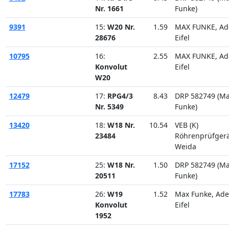
Nr. 1661
Funke)
9391
15:
W20 Nr.
1.59
MAX FUNKE, Ad
28676
Eifel
10795
16:
2.55
MAX FUNKE, Ad
Konvolut
Eifel
W20
12479
17:
RPG4/3
8.43
DRP 582749 (M
Nr. 5349
Funke)
13420
18:
W18 Nr.
10.54
VEB (K)
23484
Röhrenprüfger
Weida
17152
25:
W18 Nr.
1.50
DRP 582749 (M
20511
Funke)
17783
26:
W19
1.52
Max Funke, Ad
Konvolut
Eifel
1952