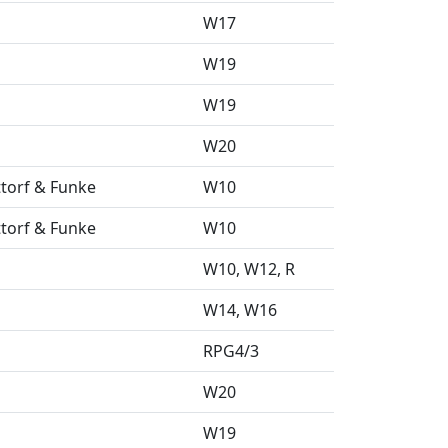
W17
W19
W19
W20
torf & Funke
W10
torf & Funke
W10
W10
W12
R
W14
W16
RPG4/3
W20
W19