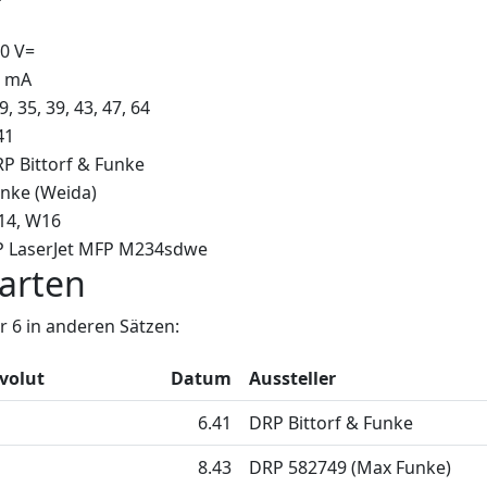
0 V=
0 mA
 9, 35, 39, 43, 47, 64
41
P Bittorf & Funke
nke (Weida)
14
W16
 LaserJet MFP M234sdwe
arten
 6 in anderen Sätzen:
volut
Datum
Aussteller
6.41
DRP Bittorf & Funke
8.43
DRP 582749 (Max Funke)