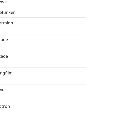
ewe
lefunken
ermion
kade
kade
angfilm
lvo
iotron