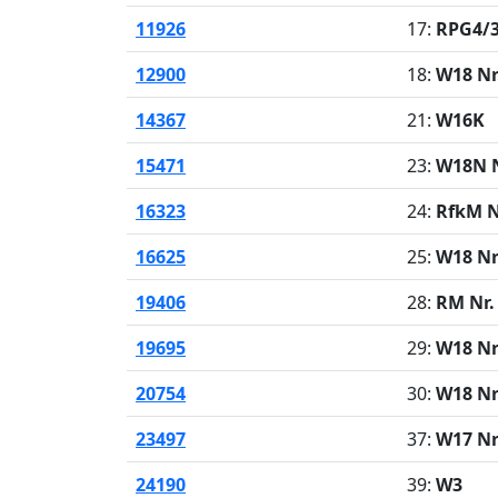
11926
17:
RPG4/3
12900
18:
W18 Nr
14367
21:
W16K
15471
23:
W18N N
16323
24:
RfkM N
16625
25:
W18 Nr
19406
28:
RM Nr.
19695
29:
W18 Nr
20754
30:
W18 Nr
23497
37:
W17 Nr
24190
39:
W3