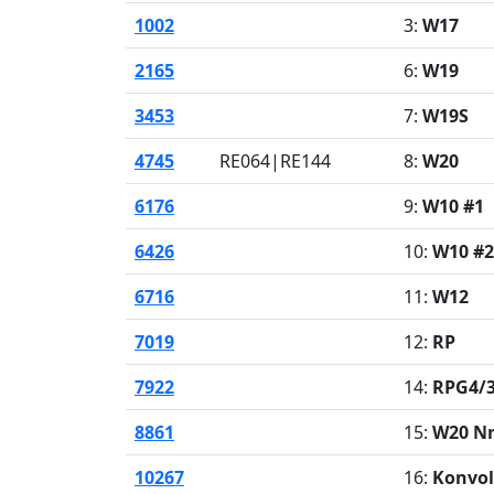
1002
3:
W17
2165
6:
W19
3453
7:
W19S
4745
RE064|RE144
8:
W20
6176
9:
W10 #1
6426
10:
W10 #2
6716
11:
W12
7019
12:
RP
7922
14:
RPG4/3
8861
15:
W20 Nr
10267
16:
Konvol