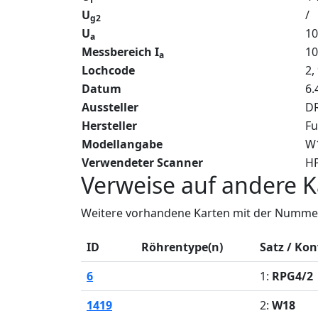
U
/
g2
U
10
a
Messbereich I
1
a
Lochcode
2,
Datum
6.
Aussteller
DR
Hersteller
Fu
Modellangabe
W
Verwendeter Scanner
HP
Verweise auf andere K
Weitere vorhandene Karten mit der Nummer
ID
Röhrentype(n)
Satz / Kon
6
1:
RPG4/2
1419
2:
W18