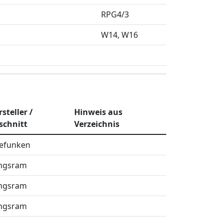
RPG4/3
W14
W16
steller /
Hinweis aus
schnitt
Verzeichnis
lefunken
ngsram
ngsram
ngsram