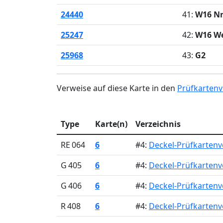
24440
41:
W16 Nr
25247
42:
W16 W
25968
43:
G2
Verweise auf diese Karte in den
Prüfkartenv
Type
Karte(n)
Verzeichnis
RE 064
6
#4:
Deckel-Prüfkartenve
G 405
6
#4:
Deckel-Prüfkartenve
G 406
6
#4:
Deckel-Prüfkartenve
R 408
6
#4:
Deckel-Prüfkartenve