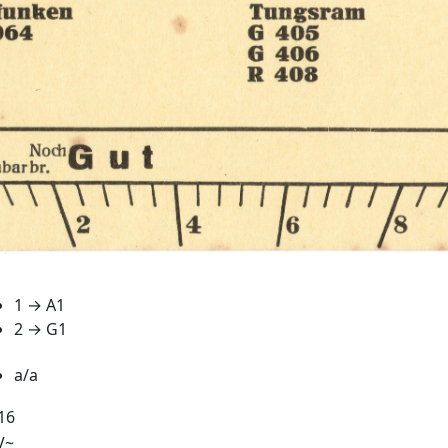
1 → A1
2 → G1
a/a
16
V~