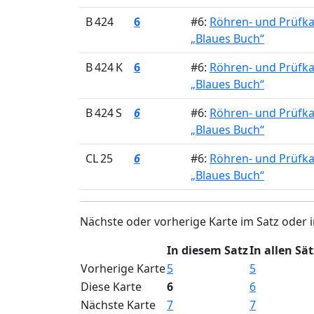
B 424
6
#6:
Röhren- und Prüfk
„Blaues Buch“
B 424 K
6
#6:
Röhren- und Prüfk
„Blaues Buch“
B 424 S
6
#6:
Röhren- und Prüfk
„Blaues Buch“
CL 25
6
#6:
Röhren- und Prüfk
„Blaues Buch“
Nächste oder vorherige Karte im Satz oder i
In diesem Satz
In allen Sä
Vorherige Karte
5
5
Diese Karte
6
6
Nächste Karte
7
7