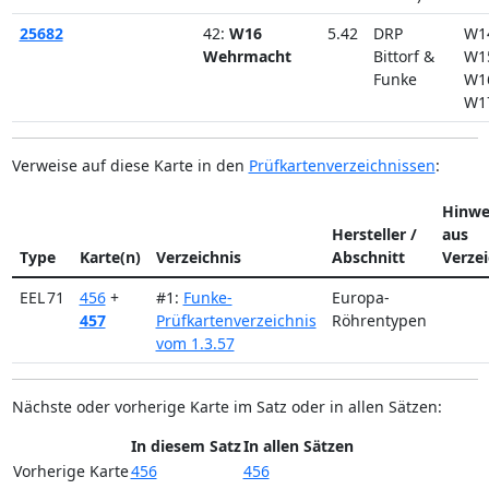
25682
42:
W16
5.42
DRP
W1
Wehrmacht
Bittorf &
W1
Funke
W1
W1
Verweise auf diese Karte in den
Prüfkartenverzeichnissen
:
Hinwe
Hersteller /
aus
Type
Karte(n)
Verzeichnis
Abschnitt
Verzei
EEL 71
456
+
#1:
Funke-
Europa-
457
Prüfkartenverzeichnis
Röhrentypen
vom 1.3.57
Nächste oder vorherige Karte im Satz oder in allen Sätzen:
In diesem Satz
In allen Sätzen
Vorherige Karte
456
456