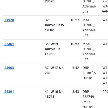
23570
FUNKE,
RPG
Adenau-
W1
Eifel
W1
21928
32:
10.53
MAX
W1
Konvolut W
FUNKE,
19 #2
Adenau-
Eifel
22461
34:
W19
10.53
MAX
W1
Konvolut
FUNKE,
>1953
Adenau-
Eifel
23903
37:
W17 Nr.
5.42
DRP
W1
731
Bittorf &
W1
Funke
W1
W1
24891
41:
W16 Nr.
8.43
DRP
RP
13715
582749
(Max
Funke)