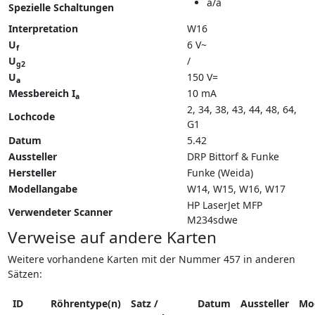
a/a
Spezielle Schaltungen
Interpretation
W16
U
6 V~
f
U
/
g2
U
150 V=
a
Messbereich I
10 mA
a
2, 34, 38, 43, 44, 48, 64,
Lochcode
G1
Datum
5.42
Aussteller
DRP Bittorf & Funke
Hersteller
Funke (Weida)
Modellangabe
W14
W15
W16
W17
HP LaserJet MFP
Verwendeter Scanner
M234sdwe
Verweise auf andere Karten
Weitere vorhandene Karten mit der Nummer 457 in anderen
Sätzen:
ID
Röhrentype(n)
Satz /
Datum
Aussteller
Mo