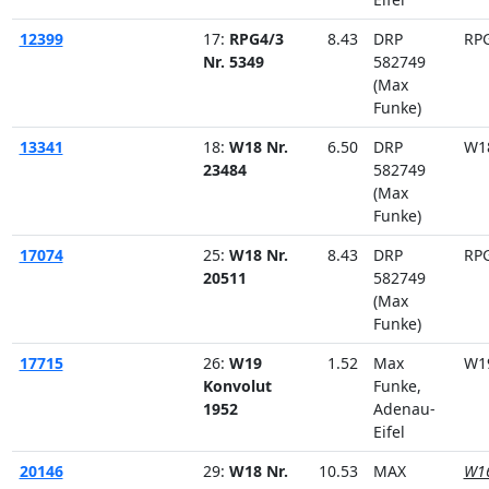
12399
17:
RPG4/3
8.43
DRP
RP
Nr. 5349
582749
(Max
Funke)
13341
18:
W18 Nr.
6.50
DRP
W1
23484
582749
(Max
Funke)
17074
25:
W18 Nr.
8.43
DRP
RP
20511
582749
(Max
Funke)
17715
26:
W19
1.52
Max
W1
Konvolut
Funke,
1952
Adenau-
Eifel
20146
29:
W18 Nr.
10.53
MAX
W1