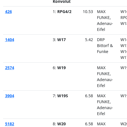
Konvolut
426
1:
RPG4/2
10.53
MAX
W1
FUNKE,
RP
Adenau-
W1
Eifel
1404
3:
W17
5.42
DRP
W1
Bittorf &
W1
Funke
W1
W1
2574
6:
W19
MAX
W1
FUNKE,
Adenau-
Eifel
3904
7:
W19S
6.58
MAX
W1
FUNKE,
Adenau-
Eifel
5182
8:
W20
6.58
MAX
W2