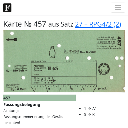
Karte № 457
aus Satz
27 – RPG4/2 (2)
457
Fassungsbelegung
1 → A1
Achtung:
5 → K
Fassungsnummerierung des Geräts
beachten!