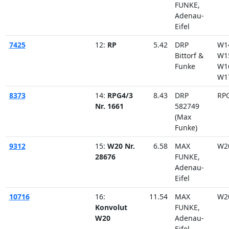
FUNKE,
Adenau-
Eifel
7425
12:
RP
5.42
DRP
W1
Bittorf &
W1
Funke
W1
W1
8373
14:
RPG4/3
8.43
DRP
RP
Nr. 1661
582749
(Max
Funke)
9312
15:
W20 Nr.
6.58
MAX
W2
28676
FUNKE,
Adenau-
Eifel
10716
16:
11.54
MAX
W2
Konvolut
FUNKE,
W20
Adenau-
Eifel