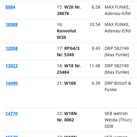
8984
15:
W20 Nr.
6.58
MAX FUNKE,
28676
Adenau-Eifel
10389
16:
10.54
MAX FUNKE,
Konvolut
Adenau-Eifel
W20
12058
17:
RPG4/3
8.43
DRP 582749
Nr. 5349
(Max Funke)
13022
18:
W18 Nr.
11.48
DRP 582749
23484
(Max Funke)
14490
21:
W16K
6.39
DRP Bittorf &
Funke
14770
22:
W18N
VEB wetron
Nr. 0062
Weida (Thür.)
DDR