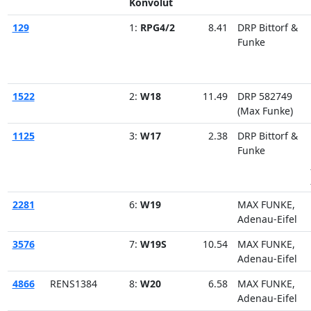
Konvolut
129
1:
RPG4/2
8.41
DRP Bittorf &
Funke
1522
2:
W18
11.49
DRP 582749
(Max Funke)
1125
3:
W17
2.38
DRP Bittorf &
Funke
2281
6:
W19
MAX FUNKE,
Adenau-Eifel
3576
7:
W19S
10.54
MAX FUNKE,
Adenau-Eifel
4866
RENS1384
8:
W20
6.58
MAX FUNKE,
Adenau-Eifel