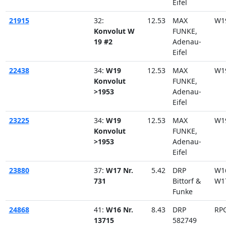
Eifel
21915
32:
12.53
MAX
W1
Konvolut W
FUNKE,
19 #2
Adenau-
Eifel
22438
34:
W19
12.53
MAX
W1
Konvolut
FUNKE,
>1953
Adenau-
Eifel
23225
34:
W19
12.53
MAX
W1
Konvolut
FUNKE,
>1953
Adenau-
Eifel
23880
37:
W17 Nr.
5.42
DRP
W1
731
Bittorf &
W1
Funke
24868
41:
W16 Nr.
8.43
DRP
RP
13715
582749