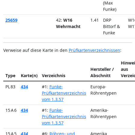
(Max
Funke)
25659
42:
W16
1.41
DRP
W1
Wehrmacht
Bittorf &
W1
Funke
Verweise auf diese Karte in den
Prüfkartenverzeichnissen
:
Hinwei
Hersteller /
aus
Type
Karte(n)
Verzeichnis
Abschnitt
Verzei
PL 83
434
#1:
Funke-
Europa-
Prüfkartenverzeichnis
Röhrentypen
vom 1.3.57
15 A 6
434
#1:
Funke-
Amerika-
Prüfkartenverzeichnis
Röhrentypen
vom 1.3.57
15 A 5
434
#6:
Röhren- und
Amerika