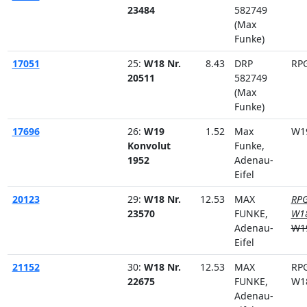
23484
582749
(Max
Funke)
17051
25:
W18 Nr.
8.43
DRP
RP
20511
582749
(Max
Funke)
17696
26:
W19
1.52
Max
W1
Konvolut
Funke,
1952
Adenau-
Eifel
20123
29:
W18 Nr.
12.53
MAX
RPG
23570
FUNKE,
W1
Adenau-
W1
Eifel
21152
30:
W18 Nr.
12.53
MAX
RP
22675
FUNKE,
W1
Adenau-