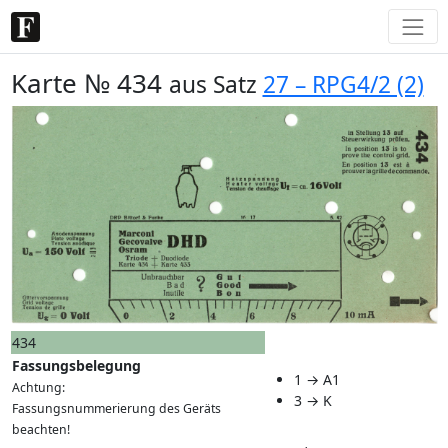
Karte № 434
aus Satz
27 – RPG4/2 (2)
434
Fassungsbelegung
1 → A1
Achtung:
3 → K
Fassungsnummerierung des Geräts
beachten!