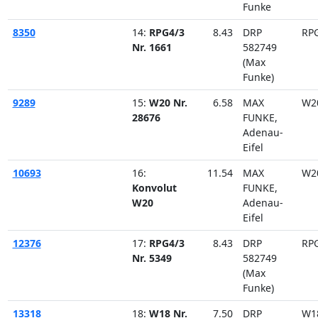
Funke
8350
14:
RPG4/3
8.43
DRP
RP
Nr. 1661
582749
(Max
Funke)
9289
15:
W20 Nr.
6.58
MAX
W2
28676
FUNKE,
Adenau-
Eifel
10693
16:
11.54
MAX
W2
Konvolut
FUNKE,
W20
Adenau-
Eifel
12376
17:
RPG4/3
8.43
DRP
RP
Nr. 5349
582749
(Max
Funke)
13318
18:
W18 Nr.
7.50
DRP
W1