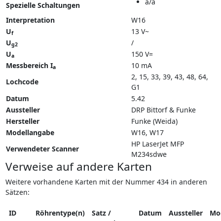
a/a
Spezielle Schaltungen
Interpretation
W16
U
13 V~
f
U
/
g2
U
150 V=
a
Messbereich I
10 mA
a
2, 15, 33, 39, 43, 48, 64,
Lochcode
G1
Datum
5.42
Aussteller
DRP Bittorf & Funke
Hersteller
Funke (Weida)
Modellangabe
W16
W17
HP LaserJet MFP
Verwendeter Scanner
M234sdwe
Verweise auf andere Karten
Weitere vorhandene Karten mit der Nummer 434 in anderen
Sätzen:
ID
Röhrentype(n)
Satz /
Datum
Aussteller
Mo