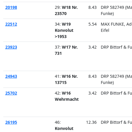
20198
29:
W18 Nr.
8.43
DRP 582749 (M
23570
Funke)
22512
34:
W19
5.54
MAX FUNKE, Ad
Konvolut
Eifel
>1953
23923
37:
W17 Nr.
3.42
DRP Bittorf & F
731
24943
41:
W16 Nr.
8.43
DRP 582749 (M
13715
Funke)
25702
42:
W16
3.42
DRP Bittorf & F
Wehrmacht
26195
46:
12.36
DRP Bittorf & F
Konvolut