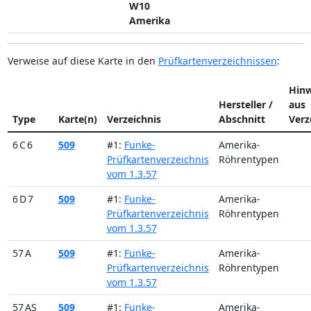
W10
Amerika
Verweise auf diese Karte in den
Prüfkartenverzeichnissen
:
Hinw
Hersteller /
aus
Type
Karte(n)
Verzeichnis
Abschnitt
Verz
6 C 6
509
#1:
Funke-
Amerika-
Prüfkartenverzeichnis
Röhrentypen
vom 1.3.57
6 D 7
509
#1:
Funke-
Amerika-
Prüfkartenverzeichnis
Röhrentypen
vom 1.3.57
57 A
509
#1:
Funke-
Amerika-
Prüfkartenverzeichnis
Röhrentypen
vom 1.3.57
57 AS
509
#1:
Funke-
Amerika-