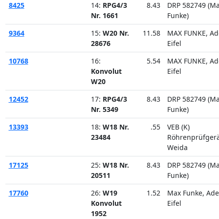
8425
14:
RPG4/3
8.43
DRP 582749 (M
Nr. 1661
Funke)
9364
15:
W20 Nr.
11.58
MAX FUNKE, Ad
28676
Eifel
10768
16:
5.54
MAX FUNKE, Ad
Konvolut
Eifel
W20
12452
17:
RPG4/3
8.43
DRP 582749 (M
Nr. 5349
Funke)
13393
18:
W18 Nr.
.55
VEB (K)
23484
Röhrenprüfger
Weida
17125
25:
W18 Nr.
8.43
DRP 582749 (M
20511
Funke)
17760
26:
W19
1.52
Max Funke, Ad
Konvolut
Eifel
1952