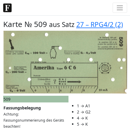
Karte № 509
aus Satz
27 – RPG4/2 (2)
509
1 → A1
Fassungsbelegung
2 → G2
Achtung:
4 → K
Fassungsnummerierung des Geräts
5 → K
beachten!