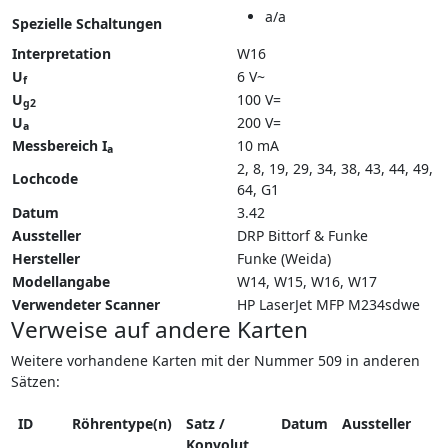
a/a
Spezielle Schaltungen
Interpretation
W16
U
6 V~
f
U
100 V=
g2
U
200 V=
a
Messbereich I
10 mA
a
2, 8, 19, 29, 34, 38, 43, 44, 49,
Lochcode
64, G1
Datum
3.42
Aussteller
DRP Bittorf & Funke
Hersteller
Funke (Weida)
Modellangabe
W14
W15
W16
W17
Verwendeter Scanner
HP LaserJet MFP M234sdwe
Verweise auf andere Karten
Weitere vorhandene Karten mit der Nummer 509 in anderen
Sätzen:
ID
Röhrentype(n)
Satz /
Datum
Aussteller
Konvolut