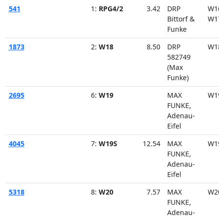
541
1:
RPG4/2
3.42
DRP
W1
Bittorf &
W1
Funke
1873
2:
W18
8.50
DRP
W1
582749
(Max
Funke)
2695
6:
W19
MAX
W1
FUNKE,
Adenau-
Eifel
4045
7:
W19S
12.54
MAX
W1
FUNKE,
Adenau-
Eifel
5318
8:
W20
7.57
MAX
W2
FUNKE,
Adenau-