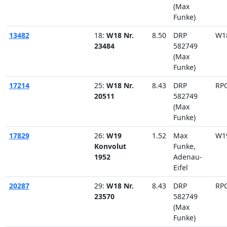
(Max
Funke)
13482
18:
W18 Nr.
8.50
DRP
W1
23484
582749
(Max
Funke)
17214
25:
W18 Nr.
8.43
DRP
RP
20511
582749
(Max
Funke)
17829
26:
W19
1.52
Max
W1
Konvolut
Funke,
1952
Adenau-
Eifel
20287
29:
W18 Nr.
8.43
DRP
RP
23570
582749
(Max
Funke)