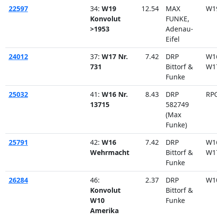
22597
34:
W19
12.54
MAX
W1
Konvolut
FUNKE,
>1953
Adenau-
Eifel
24012
37:
W17 Nr.
7.42
DRP
W1
731
Bittorf &
W1
Funke
25032
41:
W16 Nr.
8.43
DRP
RP
13715
582749
(Max
Funke)
25791
42:
W16
7.42
DRP
W1
Wehrmacht
Bittorf &
W1
Funke
26284
46:
2.37
DRP
W1
Konvolut
Bittorf &
W10
Funke
Amerika