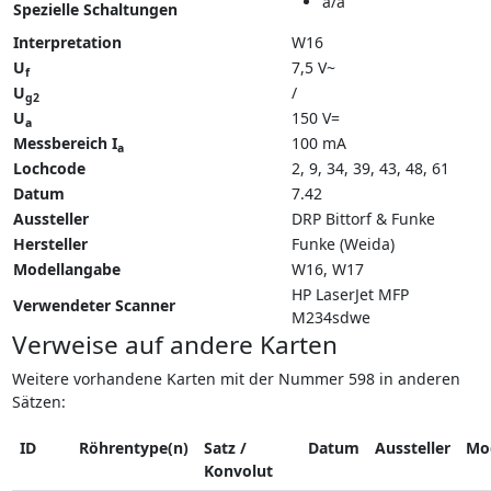
a/a
Spezielle Schaltungen
Interpretation
W16
U
7,5 V~
f
U
/
g2
U
150 V=
a
Messbereich I
100 mA
a
Lochcode
2, 9, 34, 39, 43, 48, 61
Datum
7.42
Aussteller
DRP Bittorf & Funke
Hersteller
Funke (Weida)
Modellangabe
W16
W17
HP LaserJet MFP
Verwendeter Scanner
M234sdwe
Verweise auf andere Karten
Weitere vorhandene Karten mit der Nummer 598 in anderen
Sätzen:
ID
Röhrentype(n)
Satz /
Datum
Aussteller
Mo
Konvolut