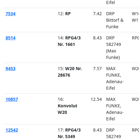
Eifel
7534
12:
RP
7.42
DRP
W1
Bittorf &
W1
Funke
8514
14:
RPG4/3
8.43
DRP
RP
Nr. 1661
582749
(Max
Funke)
9453
15:
W20 Nr.
7.57
MAX
W2
28676
FUNKE,
Adenau-
Eifel
10857
16:
12.54
MAX
W2
Konvolut
FUNKE,
W20
Adenau-
Eifel
12542
17:
RPG4/3
8.43
DRP
RP
Nr. 5349
582749