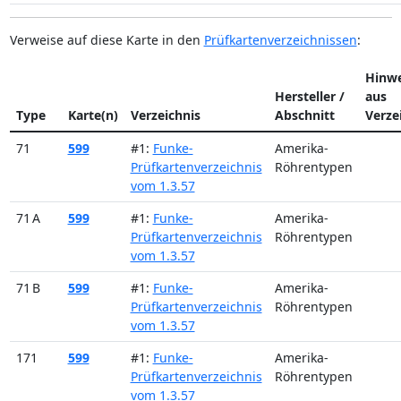
Verweise auf diese Karte in den
Prüfkartenverzeichnissen
:
Hinwe
Hersteller /
aus
Type
Karte(n)
Verzeichnis
Abschnitt
Verze
71
599
#1:
Funke-
Amerika-
Prüfkartenverzeichnis
Röhrentypen
vom 1.3.57
71 A
599
#1:
Funke-
Amerika-
Prüfkartenverzeichnis
Röhrentypen
vom 1.3.57
71 B
599
#1:
Funke-
Amerika-
Prüfkartenverzeichnis
Röhrentypen
vom 1.3.57
171
599
#1:
Funke-
Amerika-
Prüfkartenverzeichnis
Röhrentypen
vom 1.3.57