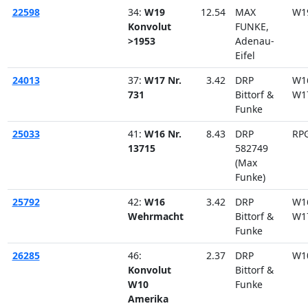
22598
34:
W19
12.54
MAX
W1
Konvolut
FUNKE,
>1953
Adenau-
Eifel
24013
37:
W17 Nr.
3.42
DRP
W1
731
Bittorf &
W1
Funke
25033
41:
W16 Nr.
8.43
DRP
RP
13715
582749
(Max
Funke)
25792
42:
W16
3.42
DRP
W1
Wehrmacht
Bittorf &
W1
Funke
26285
46:
2.37
DRP
W1
Konvolut
Bittorf &
W10
Funke
Amerika