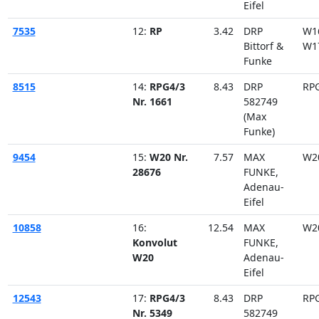
Eifel
7535
12:
RP
3.42
DRP
W1
Bittorf &
W1
Funke
8515
14:
RPG4/3
8.43
DRP
RP
Nr. 1661
582749
(Max
Funke)
9454
15:
W20 Nr.
7.57
MAX
W2
28676
FUNKE,
Adenau-
Eifel
10858
16:
12.54
MAX
W2
Konvolut
FUNKE,
W20
Adenau-
Eifel
12543
17:
RPG4/3
8.43
DRP
RP
Nr. 5349
582749