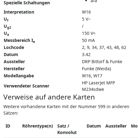
a/a
Spezielle Schaltungen
Interpretation
W16
U
5 V~
f
U
/
g2
U
150 V=
a
Messbereich I
50 mA
a
Lochcode
2, 9, 34, 37, 43, 48, 62
Datum
3.42
Aussteller
DRP Bittorf & Funke
Hersteller
Funke (Weida)
Modellangabe
W16
W17
HP LaserJet MFP
Verwendeter Scanner
M234sdwe
Verweise auf andere Karten
Weitere vorhandene Karten mit der Nummer 599 in anderen
Sätzen:
ID
Röhrentype(n)
Satz /
Datum
Aussteller
Mo
Konvolut