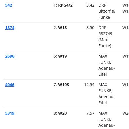
542
1:
RPG4/2
3.42
DRP
W1
Bittorf &
W1
Funke
1874
2:
W18
8.50
DRP
W1
582749
(Max
Funke)
2696
6:
W19
MAX
W1
FUNKE,
Adenau-
Eifel
4046
7:
W19S
12.54
MAX
W1
FUNKE,
Adenau-
Eifel
5319
8:
W20
7.57
MAX
W2
FUNKE,
Adenau-