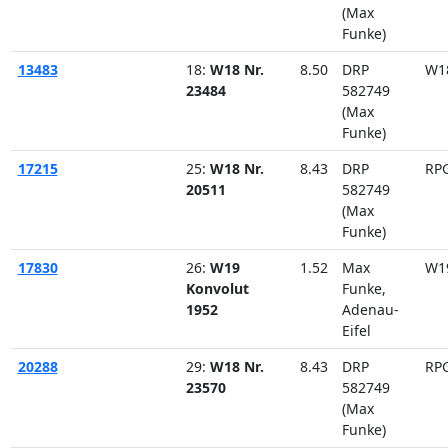
(Max
Funke)
13483
18:
W18 Nr.
8.50
DRP
W1
23484
582749
(Max
Funke)
17215
25:
W18 Nr.
8.43
DRP
RP
20511
582749
(Max
Funke)
17830
26:
W19
1.52
Max
W1
Konvolut
Funke,
1952
Adenau-
Eifel
20288
29:
W18 Nr.
8.43
DRP
RP
23570
582749
(Max
Funke)