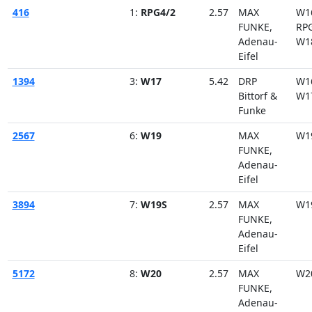
416
1:
RPG4/2
2.57
MAX
W1
FUNKE,
RP
Adenau-
W1
Eifel
1394
3:
W17
5.42
DRP
W1
Bittorf &
W1
Funke
2567
6:
W19
MAX
W1
FUNKE,
Adenau-
Eifel
3894
7:
W19S
2.57
MAX
W1
FUNKE,
Adenau-
Eifel
5172
8:
W20
2.57
MAX
W2
FUNKE,
Adenau-