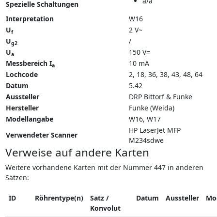
a/a
Spezielle Schaltungen
Interpretation
W16
U
2 V~
f
U
/
g2
U
150 V=
a
Messbereich I
10 mA
a
Lochcode
2, 18, 36, 38, 43, 48, 64
Datum
5.42
Aussteller
DRP Bittorf & Funke
Hersteller
Funke (Weida)
Modellangabe
W16
W17
HP LaserJet MFP
Verwendeter Scanner
M234sdwe
Verweise auf andere Karten
Weitere vorhandene Karten mit der Nummer 447 in anderen
Sätzen:
ID
Röhrentype(n)
Satz /
Datum
Aussteller
Mo
Konvolut