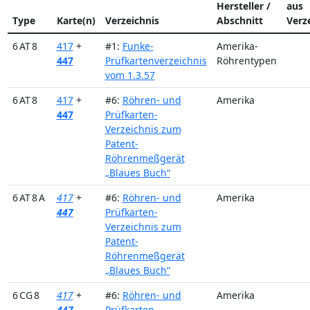
Hersteller /
aus
Type
Karte(n)
Verzeichnis
Abschnitt
Verz
6 AT 8
417
+
#1:
Funke-
Amerika-
447
Prüfkartenverzeichnis
Röhrentypen
vom 1.3.57
6 AT 8
417
+
#6:
Röhren- und
Amerika
447
Prüfkarten-
Verzeichnis zum
Patent-
Röhrenmeßgerät
„Blaues Buch“
6 AT 8 A
417
+
#6:
Röhren- und
Amerika
447
Prüfkarten-
Verzeichnis zum
Patent-
Röhrenmeßgerät
„Blaues Buch“
6 CG 8
417
+
#6:
Röhren- und
Amerika
447
Prüfkarten-