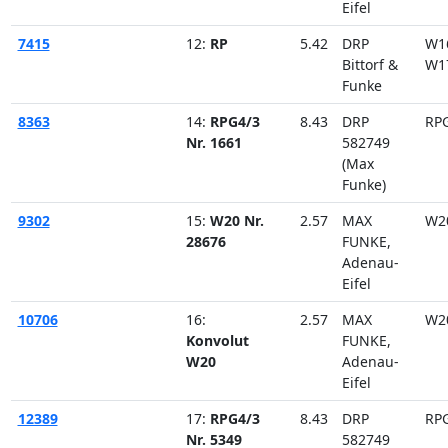
Eifel
7415
12:
RP
5.42
DRP
W1
Bittorf &
W1
Funke
8363
14:
RPG4/3
8.43
DRP
RP
Nr. 1661
582749
(Max
Funke)
9302
15:
W20 Nr.
2.57
MAX
W2
28676
FUNKE,
Adenau-
Eifel
10706
16:
2.57
MAX
W2
Konvolut
FUNKE,
W20
Adenau-
Eifel
12389
17:
RPG4/3
8.43
DRP
RP
Nr. 5349
582749