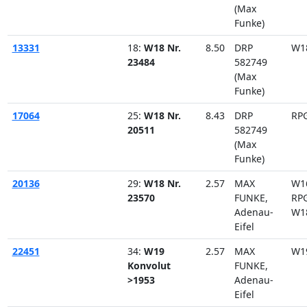
(Max
Funke)
13331
18:
W18 Nr.
8.50
DRP
W1
23484
582749
(Max
Funke)
17064
25:
W18 Nr.
8.43
DRP
RP
20511
582749
(Max
Funke)
20136
29:
W18 Nr.
2.57
MAX
W1
23570
FUNKE,
RP
Adenau-
W1
Eifel
22451
34:
W19
2.57
MAX
W1
Konvolut
FUNKE,
>1953
Adenau-
Eifel