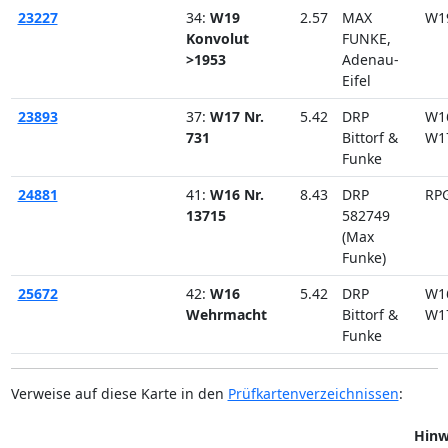
23227
34:
W19
2.57
MAX
W1
Konvolut
FUNKE,
>1953
Adenau-
Eifel
23893
37:
W17 Nr.
5.42
DRP
W1
731
Bittorf &
W1
Funke
24881
41:
W16 Nr.
8.43
DRP
RP
13715
582749
(Max
Funke)
25672
42:
W16
5.42
DRP
W1
Wehrmacht
Bittorf &
W1
Funke
Verweise auf diese Karte in den
Prüfkartenverzeichnissen
:
Hinw