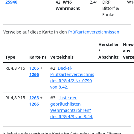
25946
42:
W16
2.41
DRP
W1
Wehrmacht
Bittorf &
Funke
Verweise auf diese Karte in den
Prüfkartenverzeichnissen
:
Hersteller
Hinw
/
aus
Type
Karte(n)
Verzeichnis
Abschnitt
Verze
RL 4,8 P 15
1265
+
#2:
Deckel-
1266
Prüfkartenverzeichnis
des RPG 4/2 Nr. 0790
von 8.42.
RL 4,8 P 15
1265
+
#3:
„Liste der
1266
gebräuchlisten
Wehrmachtsröhren“
des RPG 4/3 von 3.44.
Nächste oder vorherige Karte im Satz oder in allen Sätzen: