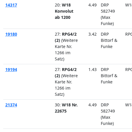
14317
20:
W18
4.49
DRP
W1
Konvolut
582749
ab 1200
(Max
Funke)
19180
27:
RPG4/2
3.42
DRP
RP
(2)
(Weitere
Bittorf &
Karte Nr.
Funke
1266 im
Satz)
19194
27:
RPG4/2
1.43
DRP
RP
(2)
(Weitere
Bittorf &
Karte Nr.
Funke
1266 im
Satz)
21374
30:
W18 Nr.
4.49
DRP
W1
22675
582749
(Max
Funke)