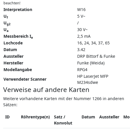
beachten!
Interpretation
W16
U
5 V~
f
U
/
g2
U
30 V~
a
Messbereich I
2,5 mA
a
Lochcode
16, 24, 34, 37, 65
Datum
3.42
Aussteller
DRP Bittorf & Funke
Hersteller
Funke (Weida)
Modellangabe
RPG4
HP LaserJet MFP
Verwendeter Scanner
M234sdwe
Verweise auf andere Karten
Weitere vorhandene Karten mit der Nummer 1266 in anderen
Sätzen:
ID
Röhrentype(n)
Satz /
Datum
Aussteller
Mo
Konvolut