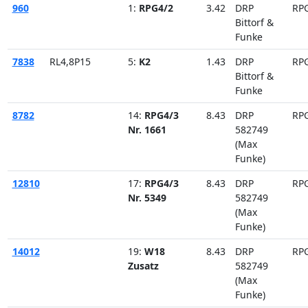
960
1:
RPG4/2
3.42
DRP
RP
Bittorf &
Funke
7838
RL4,8P15
5:
K2
1.43
DRP
RP
Bittorf &
Funke
8782
14:
RPG4/3
8.43
DRP
RP
Nr. 1661
582749
(Max
Funke)
12810
17:
RPG4/3
8.43
DRP
RP
Nr. 5349
582749
(Max
Funke)
14012
19:
W18
8.43
DRP
RP
Zusatz
582749
(Max
Funke)