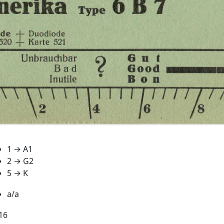
1 → A1
2 → G2
5 → K
a/a
16