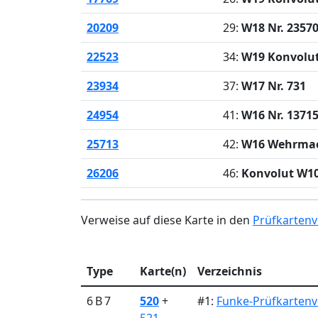
20209
29:
W18 Nr. 2357
22523
34:
W19 Konvolut
23934
37:
W17 Nr. 731
24954
41:
W16 Nr. 1371
25713
42:
W16 Wehrma
26206
46:
Konvolut W1
Verweise auf diese Karte in den
Prüfkartenv
Type
Karte(n)
Verzeichnis
6 B 7
520
+
#1:
Funke-Prüfkartenv