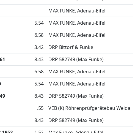
MAX FUNKE, Adenau-Eifel
5.54
MAX FUNKE, Adenau-Eifel
6.58
MAX FUNKE, Adenau-Eifel
3.42
DRP Bittorf & Funke
661
8.43
DRP 582749 (Max Funke)
6
6.58
MAX FUNKE, Adenau-Eifel
0
5.54
MAX FUNKE, Adenau-Eifel
349
8.43
DRP 582749 (Max Funke)
4
.55
VEB (K) Röhrenprüfgerätebau Weida
1
8.43
DRP 582749 (Max Funke)
 1952
1.52
Max Funke, Adenau-Eifel