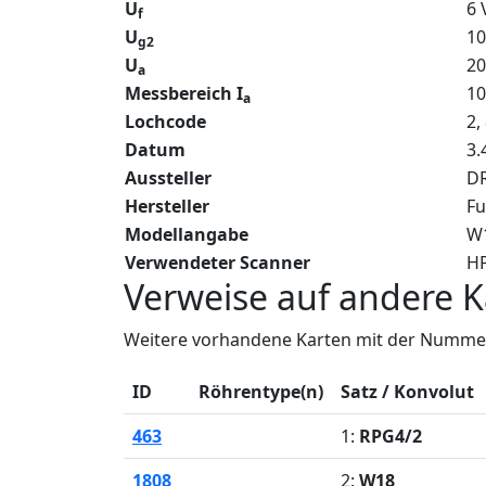
U
6 
f
U
10
g2
U
20
a
Messbereich I
1
a
Lochcode
2,
Datum
3.
Aussteller
DR
Hersteller
Fu
Modellangabe
W
Verwendeter Scanner
HP
Verweise auf andere K
Weitere vorhandene Karten mit der Nummer
ID
Röhrentype(n)
Satz / Konvolut
463
1:
RPG4/2
1808
2:
W18