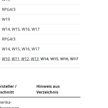
RPG4/3
W19
W14
W15
W16
W17
RPG4/3
W14
W15
W16
W17
W10
W11
W12
W13
W14
W15
W16
W17
rsteller /
Hinweis aus
schnitt
Verzeichnis
erika-