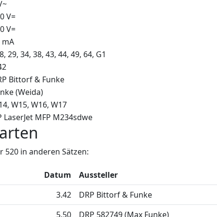
V~
0 V=
0 V=
0 mA
 8, 29, 34, 38, 43, 44, 49, 64, G1
42
P Bittorf & Funke
nke (Weida)
14
W15
W16
W17
 LaserJet MFP M234sdwe
arten
 520 in anderen Sätzen:
Datum
Aussteller
3.42
DRP Bittorf & Funke
5.50
DRP 582749 (Max Funke)