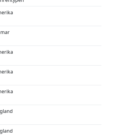
hrentypen
erika
imar
erika
erika
erika
gland
gland