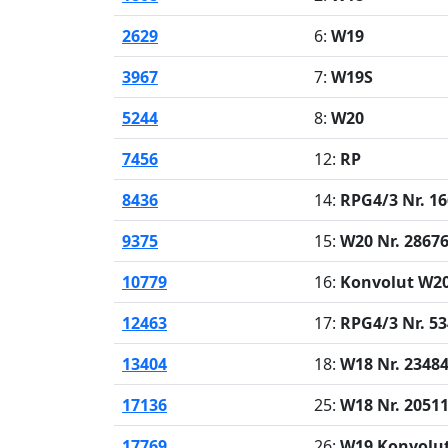
2629
6:
W19
3967
7:
W19S
5244
8:
W20
7456
12:
RP
8436
14:
RPG4/3 Nr. 1
9375
15:
W20 Nr. 2867
10779
16:
Konvolut W2
12463
17:
RPG4/3 Nr. 5
13404
18:
W18 Nr. 2348
17136
25:
W18 Nr. 2051
17769
26:
W19 Konvolut