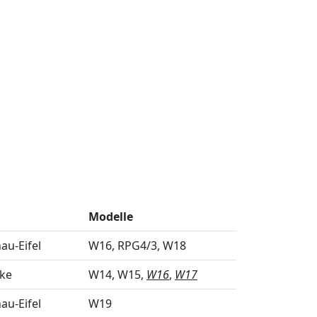
Modelle
u-Eifel
W16
RPG4/3
W18
nke
W14
W15
W16
W17
u-Eifel
W19