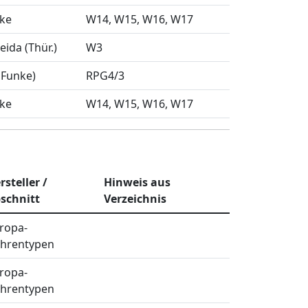
nke
W14
W15
W16
W17
eida (Thür.)
W3
 Funke)
RPG4/3
nke
W14
W15
W16
W17
rsteller /
Hinweis aus
schnitt
Verzeichnis
ropa-
hrentypen
ropa-
hrentypen