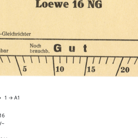
1 → A1
16
V~