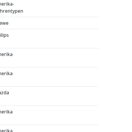
erika-
hrentypen
ewe
ilips
erika
erika
azda
erika
erika