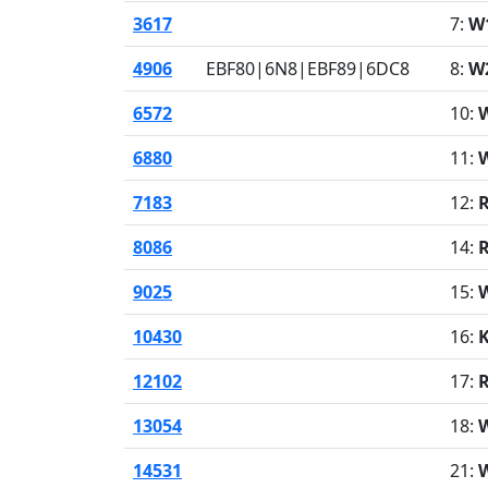
3617
7:
W
4906
EBF80|6N8|EBF89|6DC8
8:
W
6572
10:
6880
11:
7183
12:
8086
14:
R
9025
15:
W
10430
16:
12102
17:
R
13054
18:
W
14531
21: