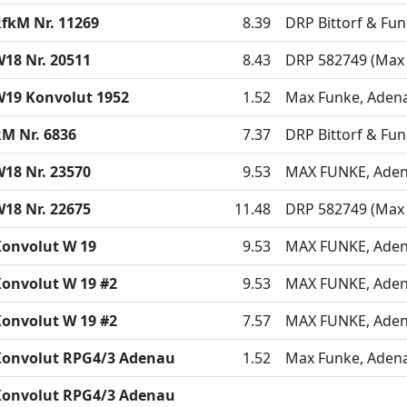
fkM Nr. 11269
8.39
DRP Bittorf & Fu
18 Nr. 20511
8.43
DRP 582749 (Max
19 Konvolut 1952
1.52
Max Funke, Adena
M Nr. 6836
7.37
DRP Bittorf & Fu
18 Nr. 23570
9.53
MAX FUNKE, Adena
18 Nr. 22675
11.48
DRP 582749 (Max
onvolut W 19
9.53
MAX FUNKE, Adena
onvolut W 19 #2
9.53
MAX FUNKE, Adena
onvolut W 19 #2
7.57
MAX FUNKE, Adena
Konvolut RPG4/3 Adenau
1.52
Max Funke, Adena
Konvolut RPG4/3 Adenau