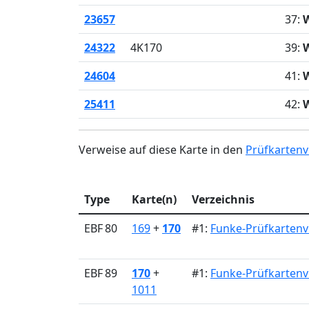
23657
37:
W
24322
4K170
39:
24604
41:
W
25411
42:
Verweise auf diese Karte in den
Prüfkartenv
Type
Karte(n)
Verzeichnis
EBF 80
169
+
170
#1:
Funke-Prüfkartenv
EBF 89
170
+
#1:
Funke-Prüfkartenv
1011