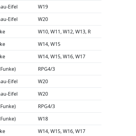
u-Eifel
W19
u-Eifel
W20
nke
W10
W11
W12
W13
R
nke
W14
W15
nke
W14
W15
W16
W17
 Funke)
RPG4/3
u-Eifel
W20
u-Eifel
W20
 Funke)
RPG4/3
 Funke)
W18
nke
W14
W15
W16
W17