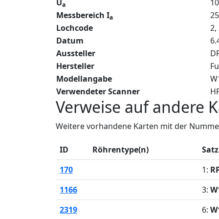
U
10
a
Messbereich I
2
a
Lochcode
2,
Datum
6.
Aussteller
DR
Hersteller
Fu
Modellangabe
W
Verwendeter Scanner
HP
Verweise auf andere K
Weitere vorhandene Karten mit der Nummer
ID
Röhrentype(n)
Satz
170
1:
R
1166
3:
W
2319
6:
W