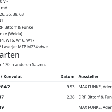
0 V~
5 mA
 26, 36, 38, 63
41
P Bittorf & Funke
nke (Weida)
14
W15
W16
W17
 LaserJet MFP M234sdwe
arten
 170 in anderen Sätzen:
 / Konvolut
Datum
Aussteller
PG4/2
9.53
MAX FUNKE, Adena
17
2.38
DRP Bittorf & Fu
19
MAX FUNKE, Adena