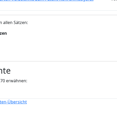
n allen Sätzen:
tzen
nte
170 erwähnen:
iten-Übersicht