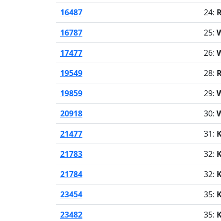
16487
24:
R
16787
25:
W
17477
26:
W
19549
28:
R
19859
29:
W
20918
30:
W
21477
31:
K
21783
32:
K
21784
32:
K
23454
35:
23482
35: