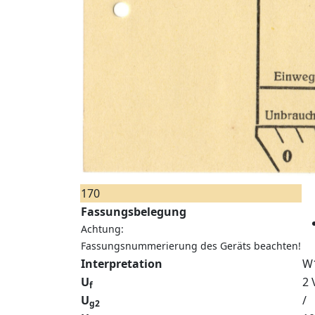
170
Fassungsbelegung
Achtung:
Fassungsnummerierung des Geräts beachten!
Interpretation
W
U
2 
f
U
/
g2