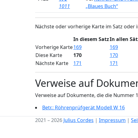
1011
„Blaues Buch“
Nächste oder vorherige Karte im Satz oder i
In diesem Satz
In allen Sä
Vorherige Karte
169
169
Diese Karte
170
170
Nächste Karte
171
171
Verweise auf Dokume
Verweise auf Dokumente, die die Nummer 
Betr.: Röhrenprüfgerät Modell W 16
2021 – 2026
Julius Cordes
|
Impressum
|
Se