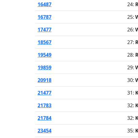
16487
24:
R
16787
25:
W
17477
26:
W
18567
27:
R
19549
28:
R
19859
29:
W
20918
30:
W
21477
31:
K
21783
32:
K
21784
32:
K
23454
35: