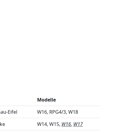
Modelle
u-Eifel
W16
RPG4/3
W18
nke
W14
W15
W16
W17