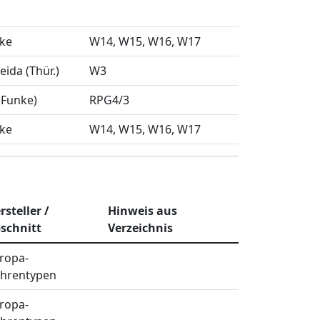
nke
W14
W15
W16
W17
eida (Thür.)
W3
 Funke)
RPG4/3
nke
W14
W15
W16
W17
rsteller /
Hinweis aus
schnitt
Verzeichnis
ropa-
hrentypen
ropa-