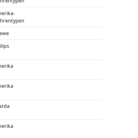
hrentypen
erika-
hrentypen
ewe
ilips
erika
erika
azda
erika