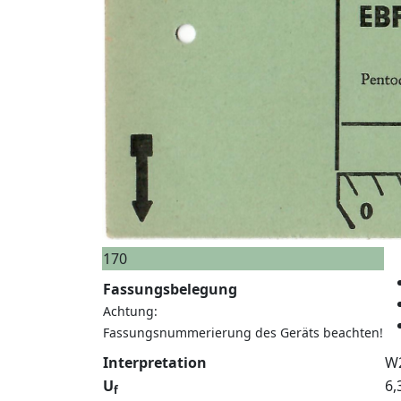
170
Fassungsbelegung
Achtung:
Fassungsnummerierung des Geräts beachten!
Interpretation
W
U
6,
f