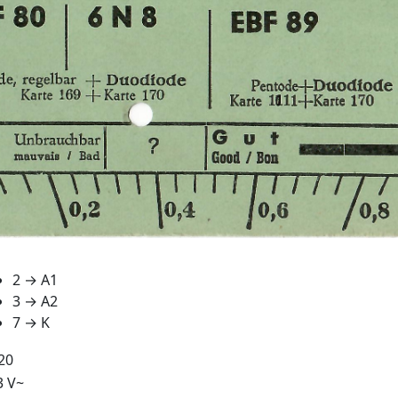
2 → A1
3 → A2
7 → K
20
3 V~