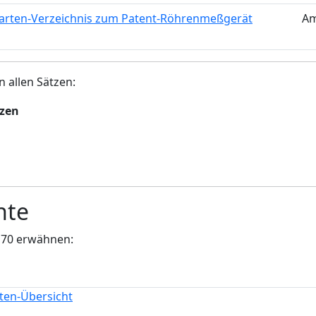
arten-Verzeichnis zum Patent-Röhrenmeßgerät
Am
n allen Sätzen:
tzen
nte
170 erwähnen:
iten-Übersicht