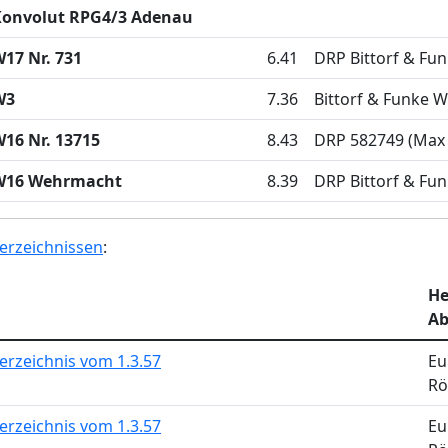
Konvolut RPG4/3 Adenau
17 Nr. 731
6.41
DRP Bittorf & Fu
W3
7.36
Bittorf & Funke W
16 Nr. 13715
8.43
DRP 582749 (Max
W16 Wehrmacht
8.39
DRP Bittorf & Fu
erzeichnissen
:
He
Ab
erzeichnis vom 1.3.57
Eu
Rö
erzeichnis vom 1.3.57
Eu