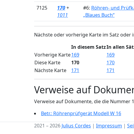
7125
170
+
#6:
Röhren- und Prüfk
1011
„Blaues Buch“
Nächste oder vorherige Karte im Satz oder i
In diesem Satz
In allen Sä
Vorherige Karte
169
169
Diese Karte
170
170
Nächste Karte
171
171
Verweise auf Dokume
Verweise auf Dokumente, die die Nummer 
Betr.: Röhrenprüfgerät Modell W 16
2021 – 2026
Julius Cordes
|
Impressum
|
Se