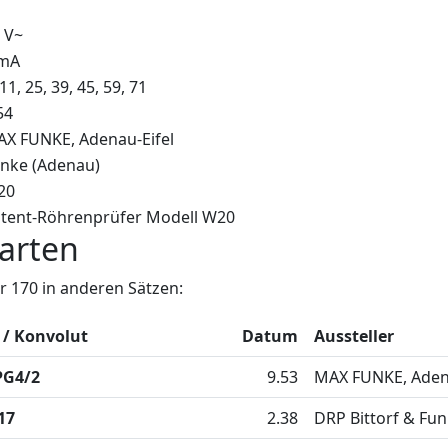
 V~
 mA
 11, 25, 39, 45, 59, 71
54
X FUNKE, Adenau-Eifel
nke (Adenau)
20
tent-Röhrenprüfer Modell W20
arten
 170 in anderen Sätzen:
 / Konvolut
Datum
Aussteller
PG4/2
9.53
MAX FUNKE, Adena
17
2.38
DRP Bittorf & Fu