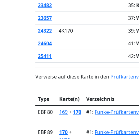
23482
35:
23657
37:
W
24322
4K170
39:
24604
41:
W
25411
42:
Verweise auf diese Karte in den
Prüfkartenv
Type
Karte(n)
Verzeichnis
EBF 80
169
+
170
#1:
Funke-Prüfkartenv
EBF 89
170
+
#1:
Funke-Prüfkartenv