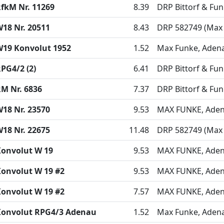
fkM Nr. 11269
8.39
DRP Bittorf & Fu
18 Nr. 20511
8.43
DRP 582749 (Max
19 Konvolut 1952
1.52
Max Funke, Adena
PG4/2 (2)
6.41
DRP Bittorf & Fu
M Nr. 6836
7.37
DRP Bittorf & Fu
18 Nr. 23570
9.53
MAX FUNKE, Adena
18 Nr. 22675
11.48
DRP 582749 (Max
onvolut W 19
9.53
MAX FUNKE, Adena
onvolut W 19 #2
9.53
MAX FUNKE, Adena
onvolut W 19 #2
7.57
MAX FUNKE, Adena
Konvolut RPG4/3 Adenau
1.52
Max Funke, Adena