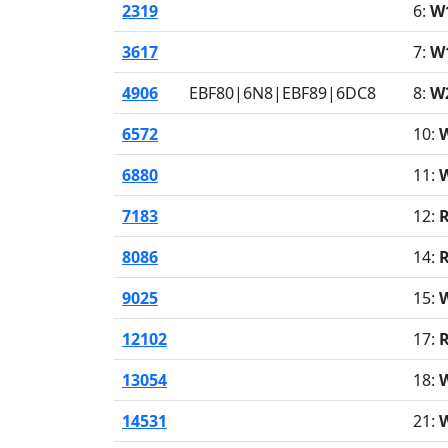
2319
6:
W
3617
7:
W
4906
EBF80|6N8|EBF89|6DC8
8:
W
6572
10:
6880
11:
7183
12:
8086
14:
R
9025
15:
W
12102
17:
R
13054
18:
W
14531
21: