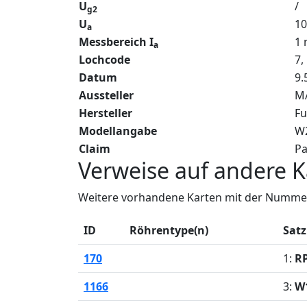
U
/
g2
U
10
a
Messbereich I
1
a
Lochcode
7,
Datum
9.
Aussteller
MA
Hersteller
Fu
Modellangabe
W
Claim
Pa
Verweise auf andere K
Weitere vorhandene Karten mit der Nummer
ID
Röhrentype(n)
Satz
170
1:
R
1166
3:
W