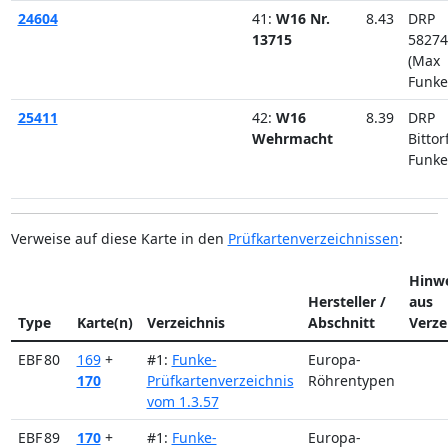
24604
41:
W16 Nr.
8.43
DRP
13715
58274
(Max
Funke
25411
42:
W16
8.39
DRP
Wehrmacht
Bittor
Funke
Verweise auf diese Karte in den
Prüfkartenverzeichnissen
:
Hinwe
Hersteller /
aus
Type
Karte(n)
Verzeichnis
Abschnitt
Verze
EBF 80
169
+
#1:
Funke-
Europa-
170
Prüfkartenverzeichnis
Röhrentypen
vom 1.3.57
EBF 89
170
+
#1:
Funke-
Europa-