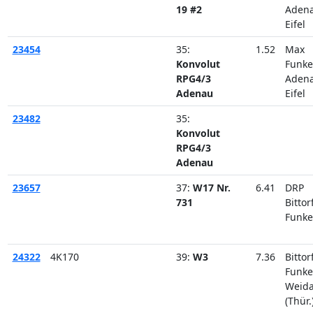
19 #2
Aden
Eifel
23454
35:
1.52
Max
Konvolut
Funke
RPG4/3
Aden
Adenau
Eifel
23482
35:
Konvolut
RPG4/3
Adenau
23657
37:
W17 Nr.
6.41
DRP
731
Bittor
Funke
24322
4K170
39:
W3
7.36
Bittor
Funke
Weid
(Thür.