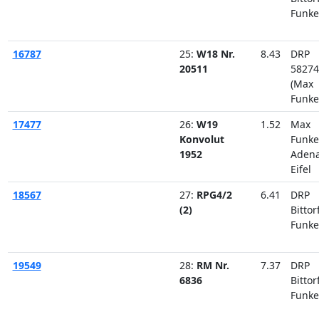
Funke
16787
25:
W18 Nr.
8.43
DRP
20511
58274
(Max
Funke
17477
26:
W19
1.52
Max
Konvolut
Funke
1952
Aden
Eifel
18567
27:
RPG4/2
6.41
DRP
(2)
Bittor
Funke
19549
28:
RM Nr.
7.37
DRP
6836
Bittor
Funke