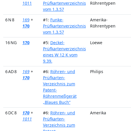
1011
Prüfkartenverzeichnis
Röhrentypen
vom 1.3.57
6 N 8
169
+
#1:
Funke-
Amerika-
170
Prüfkartenverzeichnis
Röhrentypen
vom 1.3.57
16 NG
170
#5:
Deckel-
Loewe
Prüfkartenverzeichnis
eines W 12 K vom
9.39.
6 AD 8
169
+
#6:
Röhren- und
Philips
170
Prüfkarten-
Verzeichnis zum
Patent-
Röhrenmeßgerät
„Blaues Buch“
6 DC 8
170
+
#6:
Röhren- und
Amerika
1011
Prüfkarten-
Verzeichnis zum