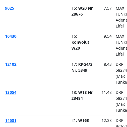
9025
15:
W20 Nr.
7.57
MAX
28676
FUNK
Aden
Eifel
10430
16:
9.54
MAX
Konvolut
FUNK
W20
Aden
Eifel
12102
17:
RPG4/3
8.43
DRP
Nr. 5349
58274
(Max
Funke
13054
18:
W18 Nr.
11.48
DRP
23484
58274
(Max
Funke
14531
21:
W16K
12.38
DRP
Bittor