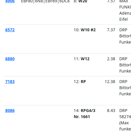
4906
EBF80|6N8|EBF89|6DC8
8:
W20
7.57
MAX
FUNK
Aden
Eifel
6572
10:
W10 #2
7.37
DRP
Bittor
Funke
6880
11:
W12
2.38
DRP
Bittor
Funke
7183
12:
RP
12.38
DRP
Bittor
Funke
8086
14:
RPG4/3
8.43
DRP
Nr. 1661
58274
(Max
Funke