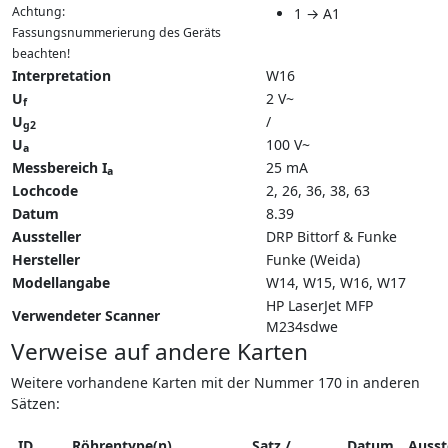
Achtung:
1 → A1
Fassungsnummerierung des Geräts
beachten!
Interpretation
W16
U
2 V~
f
U
/
g2
U
100 V~
a
Messbereich I
25 mA
a
Lochcode
2, 26, 36, 38, 63
Datum
8.39
Aussteller
DRP Bittorf & Funke
Hersteller
Funke (Weida)
Modellangabe
W14
W15
W16
W17
HP LaserJet MFP
Verwendeter Scanner
M234sdwe
Verweise auf andere Karten
Weitere vorhandene Karten mit der Nummer 170 in anderen
Sätzen:
ID
Röhrentype(n)
Satz /
Datum
Ausst