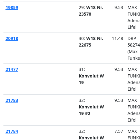
19859
29:
W18 Nr.
9.53
MAX
23570
FUNK
Aden
Eifel
20918
30:
W18 Nr.
11.48
DRP
22675
58274
(Max
Funke
21477
31:
9.53
MAX
Konvolut W
FUNK
19
Aden
Eifel
21783
32:
9.53
MAX
Konvolut W
FUNK
19 #2
Aden
Eifel
21784
32:
7.57
MAX
Konvolut W
FUNK