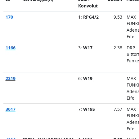
Konvolut
170
1:
RPG4/2
9.53
MAX
FUNK
Aden
Eifel
1166
3:
W17
2.38
DRP
Bittor
Funke
2319
6:
W19
MAX
FUNK
Aden
Eifel
3617
7:
W19S
7.57
MAX
FUNK
Aden
Eifel