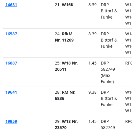
14631
21:
W16K
8.39
DRP
W1
Bittorf &
W1
Funke
W1
W1
16587
24:
RfkM
8.39
DRP
W1
Nr. 11269
Bittorf &
W1
Funke
W1
W1
16887
25:
W18 Nr.
1.45
DRP
RP
20511
582749
(Max
Funke)
19641
28:
RM Nr.
9.38
DRP
W1
6836
Bittorf &
W1
Funke
W1
W1
19959
29:
W18 Nr.
1.45
DRP
RP
23570
582749