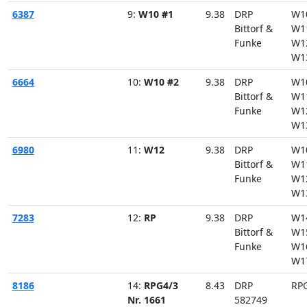
6387
9:
W10 #1
9.38
DRP
W1
Bittorf &
W1
Funke
W1
W1
6664
10:
W10 #2
9.38
DRP
W1
Bittorf &
W1
Funke
W1
W1
6980
11:
W12
9.38
DRP
W1
Bittorf &
W1
Funke
W1
W1
7283
12:
RP
9.38
DRP
W1
Bittorf &
W1
Funke
W1
W1
8186
14:
RPG4/3
8.43
DRP
RP
Nr. 1661
582749