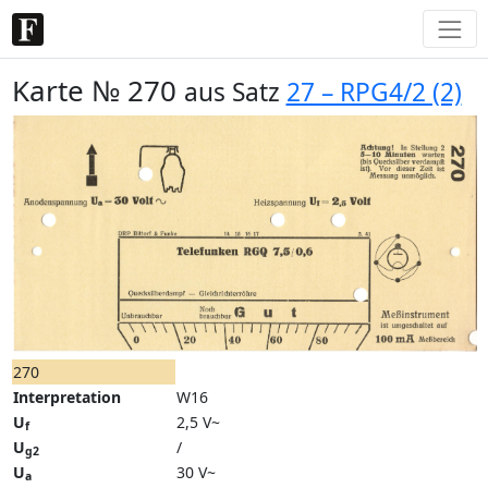
Karte № 270
aus Satz
27 – RPG4/2 (2)
270
Interpretation
W16
U
2,5 V~
f
U
/
g2
U
30 V~
a