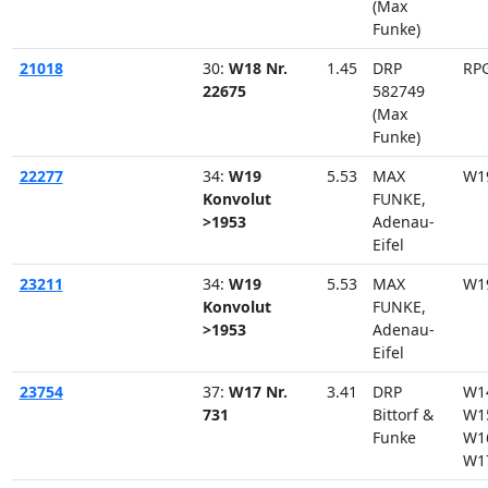
(Max
Funke)
21018
30:
W18 Nr.
1.45
DRP
RP
22675
582749
(Max
Funke)
22277
34:
W19
5.53
MAX
W1
Konvolut
FUNKE,
>1953
Adenau-
Eifel
23211
34:
W19
5.53
MAX
W1
Konvolut
FUNKE,
>1953
Adenau-
Eifel
23754
37:
W17 Nr.
3.41
DRP
W1
731
Bittorf &
W1
Funke
W1
W1