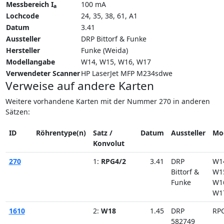
Messbereich I
100 mA
a
Lochcode
24, 35, 38, 61, A1
Datum
3.41
Aussteller
DRP Bittorf & Funke
Hersteller
Funke (Weida)
Modellangabe
W14
W15
W16
W17
Verwendeter Scanner
HP LaserJet MFP M234sdwe
Verweise auf andere Karten
Weitere vorhandene Karten mit der Nummer 270 in anderen
Sätzen:
ID
Röhrentype(n)
Satz /
Datum
Aussteller
Mo
Konvolut
270
1:
RPG4/2
3.41
DRP
W1
Bittorf &
W1
Funke
W1
W1
1610
2:
W18
1.45
DRP
RP
582749