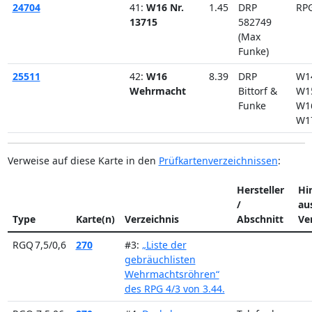
24704
41:
W16 Nr.
1.45
DRP
RP
13715
582749
(Max
Funke)
25511
42:
W16
8.39
DRP
W1
Wehrmacht
Bittorf &
W1
Funke
W1
W1
Verweise auf diese Karte in den
Prüfkartenverzeichnissen
:
Hersteller
Hi
/
au
Type
Karte(n)
Verzeichnis
Abschnitt
Ve
RGQ 7,5/0,6
270
#3:
„Liste der
gebräuchlisten
Wehrmachtsröhren“
des RPG 4/3 von 3.44.