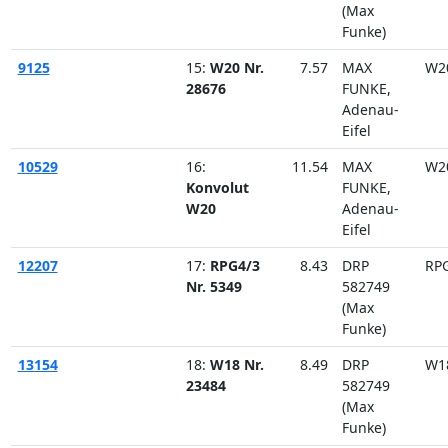
(Max
Funke)
9125
15:
W20 Nr.
7.57
MAX
W2
28676
FUNKE,
Adenau-
Eifel
10529
16:
11.54
MAX
W2
Konvolut
FUNKE,
W20
Adenau-
Eifel
12207
17:
RPG4/3
8.43
DRP
RP
Nr. 5349
582749
(Max
Funke)
13154
18:
W18 Nr.
8.49
DRP
W1
23484
582749
(Max
Funke)