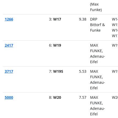
(Max
Funke)
1266
3:
W17
9.38
DRP
W1
Bittorf &
W1
Funke
W1
W1
2417
6:
W19
MAX
W1
FUNKE,
Adenau-
Eifel
3717
7:
W19S
5.53
MAX
W1
FUNKE,
Adenau-
Eifel
5000
8:
W20
7.57
MAX
W2
FUNKE,
Adenau-
Eifel