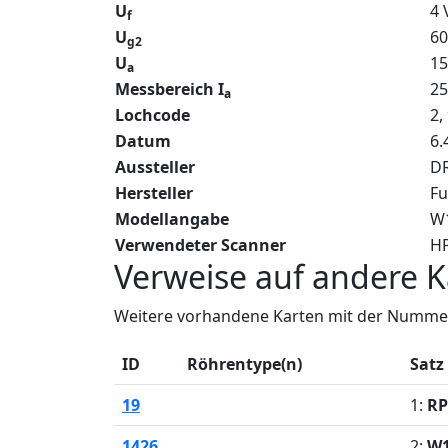
U
4 
f
U
60
g2
U
15
a
Messbereich I
2
a
Lochcode
2,
Datum
6.
Aussteller
DR
Hersteller
Fu
Modellangabe
W
Verwendeter Scanner
HP
Verweise auf andere K
Weitere vorhandene Karten mit der Nummer
ID
Röhrentype(n)
Satz
19
1:
RP
1426
2:
W