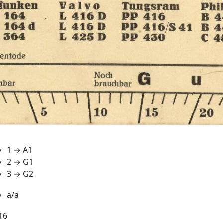
1 → A1
2 → G1
3 → G2
a/a
16