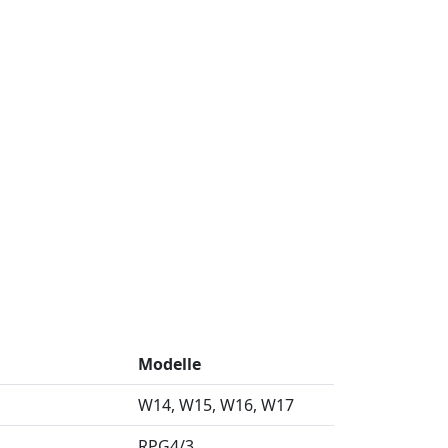
Modelle
W14
W15
W16
W17
RPG4/3