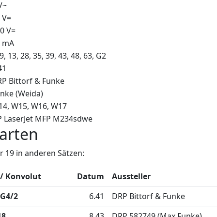
V~
 V=
0 V=
5 mA
 9, 13, 28, 35, 39, 43, 48, 63, G2
41
P Bittorf & Funke
nke (Weida)
14
W15
W16
W17
 LaserJet MFP M234sdwe
arten
 19 in anderen Sätzen:
 / Konvolut
Datum
Aussteller
G4/2
6.41
DRP Bittorf & Funke
18
8.43
DRP 582749 (Max Funke)