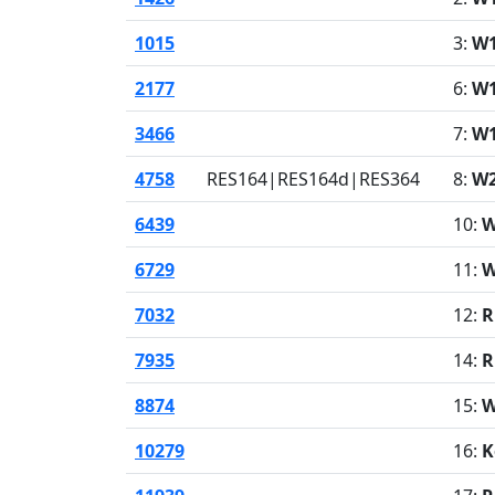
1015
3:
W
2177
6:
W
3466
7:
W1
4758
RES164|RES164d|RES364
8:
W
6439
10:
W
6729
11:
W
7032
12:
R
7935
14:
R
8874
15:
W
10279
16:
K