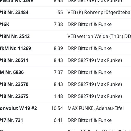
PG4/3 Nr. 5349
8.43
DRP 582749 (Max Funke)
18 Nr. 23484
.55
VEB (K) Röhrenprüfgeräteb
16K
7.38
DRP Bittorf & Funke
18N Nr. 2542
VEB wetron Weida (Thür.) D
fkM Nr. 11269
8.39
DRP Bittorf & Funke
18 Nr. 20511
8.43
DRP 582749 (Max Funke)
M Nr. 6836
7.37
DRP Bittorf & Funke
18 Nr. 23570
8.43
DRP 582749 (Max Funke)
18 Nr. 22675
1.48
DRP 582749 (Max Funke)
onvolut W 19 #2
10.54
MAX FUNKE, Adenau-Eifel
17 Nr. 731
6.41
DRP Bittorf & Funke