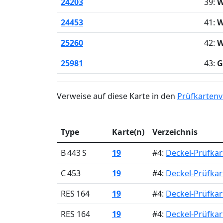
24203
39:
W
24453
41:
W
25260
42:
W
25981
43:
G
Verweise auf diese Karte in den
Prüfkartenv
Type
Karte(n)
Verzeichnis
B 443 S
19
#4:
Deckel-Prüfkar
C 453
19
#4:
Deckel-Prüfkar
RES 164
19
#4:
Deckel-Prüfkar
RES 164
19
#4:
Deckel-Prüfkar