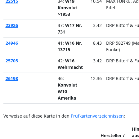
22515
34:
W19
10.54
MAX FUNKE, Ad
Konvolut
Eifel
>1953
23926
37:
W17 Nr.
3.42
DRP Bittorf & F
731
24946
41:
W16 Nr.
8.43
DRP 582749 (M
13715
Funke)
25705
42:
W16
3.42
DRP Bittorf & F
Wehrmacht
26198
46:
12.36
DRP Bittorf & F
Konvolut
W10
Amerika
Verweise auf diese Karte in den
Prüfkartenverzeichnissen
:
Hi
Hersteller /
au