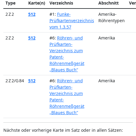
Type
Karte(n)
Verzeichnis
Abschnitt
Ver
2 Z 2
512
#1:
Funke-
Amerika-
Prüfkartenverzeichnis
Röhrentypen
vom 1.3.57
2 Z 2
512
#6:
Röhren- und
Amerika
Prüfkarten-
Verzeichnis zum
Patent-
Röhrenmeßgerät
„Blaues Buch“
2 Z 2/G 84
512
#6:
Röhren- und
Amerika
Prüfkarten-
Verzeichnis zum
Patent-
Röhrenmeßgerät
„Blaues Buch“
Nächste oder vorherige Karte im Satz oder in allen Sätzen: