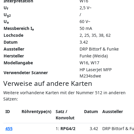
Interpretation
W16
U
2,5 V~
f
U
/
g2
U
60 V~
a
Messbereich I
50 mA
a
Lochcode
2, 25, 35, 38, 62
Datum
3.42
Aussteller
DRP Bittorf & Funke
Hersteller
Funke (Weida)
Modellangabe
W16
W17
HP LaserJet MFP
Verwendeter Scanner
M234sdwe
Verweise auf andere Karten
Weitere vorhandene Karten mit der Nummer 512 in anderen
Sätzen:
ID
Röhrentype(n)
Satz /
Datum
Aussteller
Konvolut
455
1:
RPG4/2
3.42
DRP Bittorf & F