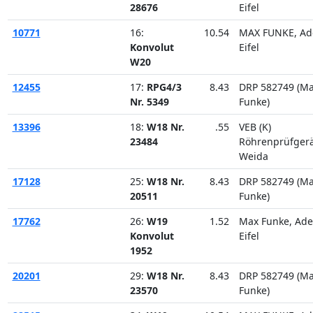
28676
Eifel
10771
16:
10.54
MAX FUNKE, Ad
Konvolut
Eifel
W20
12455
17:
RPG4/3
8.43
DRP 582749 (M
Nr. 5349
Funke)
13396
18:
W18 Nr.
.55
VEB (K)
23484
Röhrenprüfger
Weida
17128
25:
W18 Nr.
8.43
DRP 582749 (M
20511
Funke)
17762
26:
W19
1.52
Max Funke, Ad
Konvolut
Eifel
1952
20201
29:
W18 Nr.
8.43
DRP 582749 (M
23570
Funke)