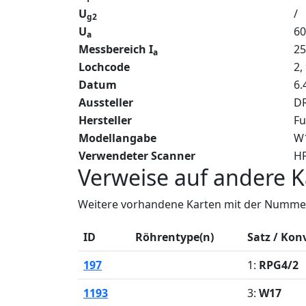
U
/
g2
U
60
a
Messbereich I
2
a
Lochcode
2,
Datum
6.
Aussteller
DR
Hersteller
Fu
Modellangabe
W
Verwendeter Scanner
HP
Verweise auf andere K
Weitere vorhandene Karten mit der Nummer
ID
Röhrentype(n)
Satz / Kon
197
1:
RPG4/2
1193
3:
W17