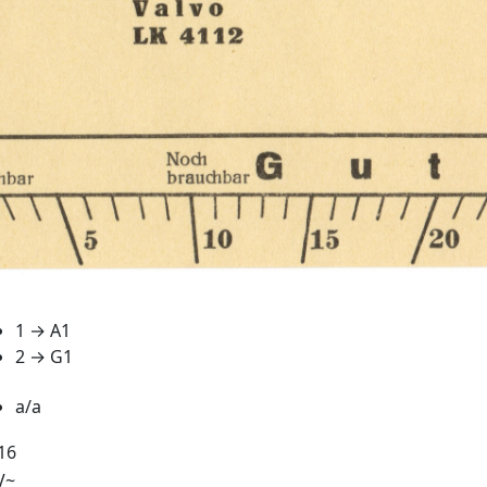
1 → A1
2 → G1
a/a
16
V~