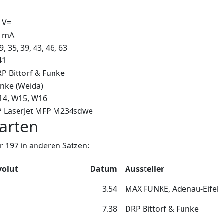
 V=
5 mA
 9, 35, 39, 43, 46, 63
41
P Bittorf & Funke
nke (Weida)
14
W15
W16
 LaserJet MFP M234sdwe
arten
 197 in anderen Sätzen:
volut
Datum
Aussteller
3.54
MAX FUNKE, Adenau-Eife
7.38
DRP Bittorf & Funke