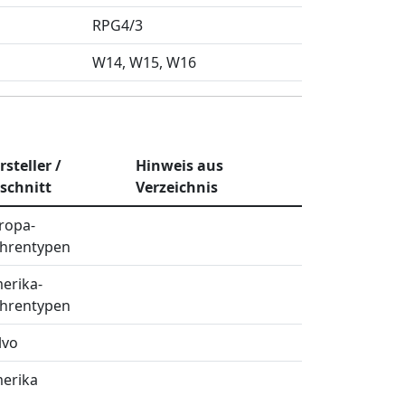
RPG4/3
W14
W15
W16
rsteller /
Hinweis aus
schnitt
Verzeichnis
ropa-
hrentypen
erika-
hrentypen
lvo
erika