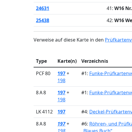
24631
41:
W16 Nr.
25438
42:
W16 W
Verweise auf diese Karte in den
Prüfkartenv
Type
Karte(n)
Verzeichnis
PCF 80
197
+
#1:
Funke-Prüfkartenve
198
8 A 8
197
+
#1:
Funke-Prüfkartenve
198
LK 4112
197
#4:
Deckel-Prüfkartenv
8 A 8
197
+
#6:
Röhren- und Prüfk
198
„Blaues Buch“