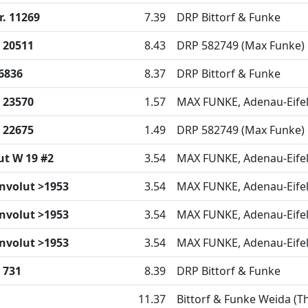
. 11269
7.39
DRP Bittorf & Funke
 20511
8.43
DRP 582749 (Max Funke)
6836
8.37
DRP Bittorf & Funke
 23570
1.57
MAX FUNKE, Adenau-Eife
 22675
1.49
DRP 582749 (Max Funke)
ut W 19 #2
3.54
MAX FUNKE, Adenau-Eife
nvolut >1953
3.54
MAX FUNKE, Adenau-Eife
nvolut >1953
3.54
MAX FUNKE, Adenau-Eife
nvolut >1953
3.54
MAX FUNKE, Adenau-Eife
 731
8.39
DRP Bittorf & Funke
11.37
Bittorf & Funke Weida (Th