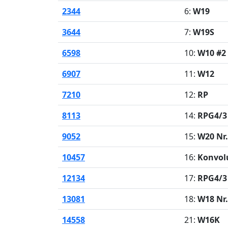
2344
6:
W19
3644
7:
W19S
6598
10:
W10 #2
6907
11:
W12
7210
12:
RP
8113
14:
RPG4/3 
9052
15:
W20 Nr.
10457
16:
Konvol
12134
17:
RPG4/3 
13081
18:
W18 Nr.
14558
21:
W16K