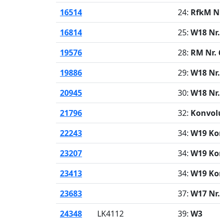
16514
24:
RfkM Nr
16814
25:
W18 Nr.
19576
28:
RM Nr. 
19886
29:
W18 Nr.
20945
30:
W18 Nr.
21796
32:
Konvol
22243
34:
W19 Ko
23207
34:
W19 Ko
23413
34:
W19 Ko
23683
37:
W17 Nr.
24348
LK4112
39:
W3