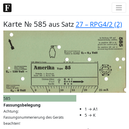
Karte № 585
aus Satz
27 – RPG4/2 (2)
585
Fassungsbelegung
1 → A1
Achtung:
5 → K
Fassungsnummerierung des Geräts
beachten!