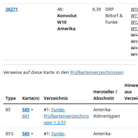
26271
46:
6.39
DRP
W1
Konvolut
Bittorf &
W1
W10
Funke
W1
Amerika
W1
W1
W1
W1
W1
Verweise auf diese Karte in den
Prüfkartenverzeichnissen
:
Hinwe
Hersteller /
aus
Type
Karte(n)
Verzeichnis
Abschnitt
Verzei
85
585
+
#1:
Funke-
Amerika-
601
Prüfkartenverzeichnis
Röhrentypen
vom 1.3.57
85 S
585
+
#1:
Funke-
Amerika-