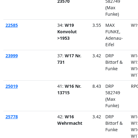
23570
582749
(Max
Funke)
22585
34:
W19
3.55
MAX
W1
Konvolut
FUNKE,
>1953
Adenau-
Eifel
23999
37:
W17 Nr.
3.42
DRP
W1
731
Bittorf &
W1
Funke
W1
W1
25019
41:
W16 Nr.
8.43
DRP
RP
13715
582749
(Max
Funke)
25778
42:
W16
3.42
DRP
W1
Wehrmacht
Bittorf &
W1
Funke
W1
W1