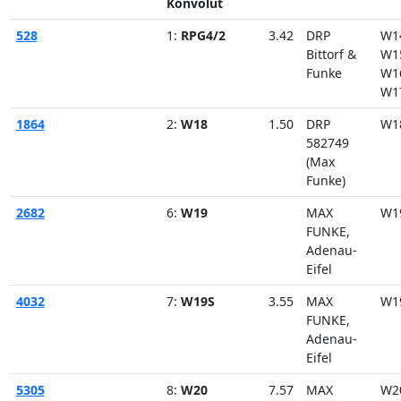
Konvolut
528
1:
RPG4/2
3.42
DRP
W1
Bittorf &
W1
Funke
W1
W1
1864
2:
W18
1.50
DRP
W1
582749
(Max
Funke)
2682
6:
W19
MAX
W1
FUNKE,
Adenau-
Eifel
4032
7:
W19S
3.55
MAX
W1
FUNKE,
Adenau-
Eifel
5305
8:
W20
7.57
MAX
W2