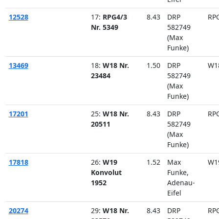
12528
17:
RPG4/3
8.43
DRP
RP
Nr. 5349
582749
(Max
Funke)
13469
18:
W18 Nr.
1.50
DRP
W1
23484
582749
(Max
Funke)
17201
25:
W18 Nr.
8.43
DRP
RP
20511
582749
(Max
Funke)
17818
26:
W19
1.52
Max
W1
Konvolut
Funke,
1952
Adenau-
Eifel
20274
29:
W18 Nr.
8.43
DRP
RP