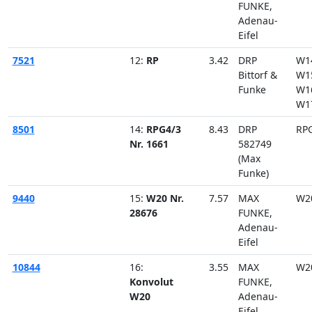
FUNKE,
Adenau-
Eifel
7521
12:
RP
3.42
DRP
W1
Bittorf &
W1
Funke
W1
W1
8501
14:
RPG4/3
8.43
DRP
RP
Nr. 1661
582749
(Max
Funke)
9440
15:
W20 Nr.
7.57
MAX
W2
28676
FUNKE,
Adenau-
Eifel
10844
16:
3.55
MAX
W2
Konvolut
FUNKE,
W20
Adenau-
Eifel