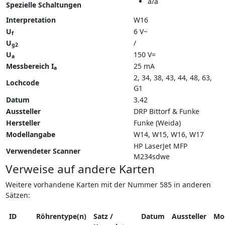
a/a
Spezielle Schaltungen
Interpretation
W16
U
6 V~
f
U
/
g2
U
150 V=
a
Messbereich I
25 mA
a
2, 34, 38, 43, 44, 48, 63,
Lochcode
G1
Datum
3.42
Aussteller
DRP Bittorf & Funke
Hersteller
Funke (Weida)
Modellangabe
W14
W15
W16
W17
HP LaserJet MFP
Verwendeter Scanner
M234sdwe
Verweise auf andere Karten
Weitere vorhandene Karten mit der Nummer 585 in anderen
Sätzen:
ID
Röhrentype(n)
Satz /
Datum
Aussteller
Mo