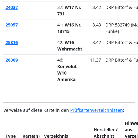
24037
37:
W17 Nr.
3.42
DRP Bittorf & F
731
25057
41:
W16 Nr.
8.43
DRP 582749 (M
13715
Funke)
25816
42:
W16
3.42
DRP Bittorf & F
Wehrmacht
26309
46:
11.37
DRP Bittorf & F
Konvolut
W10
Amerika
Verweise auf diese Karte in den
Prüfkartenverzeichnissen
:
Hinwe
Hersteller /
aus
Type
Karte(n)
Verzeichnis
Abschnitt
Verzei