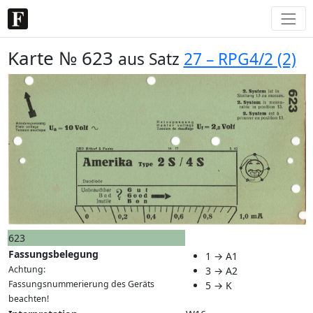
Karte № 623
aus Satz
27 – RPG4/2 (2)
623
Fassungsbelegung
1 → A1
Achtung:
3 → A2
Fassungsnummerierung des Geräts
5 → K
beachten!