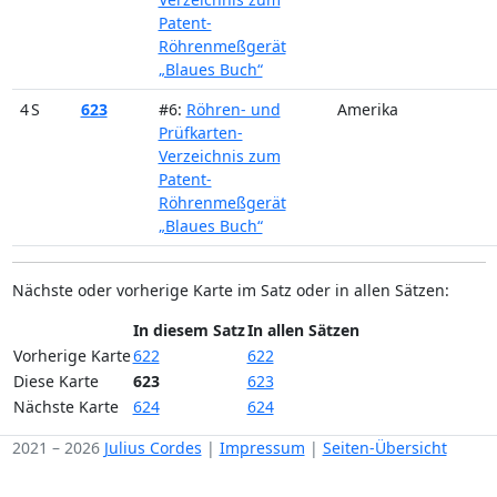
Patent-
Röhrenmeßgerät
„Blaues Buch“
4 S
623
#6:
Röhren- und
Amerika
Prüfkarten-
Verzeichnis zum
Patent-
Röhrenmeßgerät
„Blaues Buch“
Nächste oder vorherige Karte im Satz oder in allen Sätzen:
In diesem Satz
In allen Sätzen
Vorherige Karte
622
622
Diese Karte
623
623
Nächste Karte
624
624
2021 – 2026
Julius Cordes
|
Impressum
|
Seiten-Übersicht