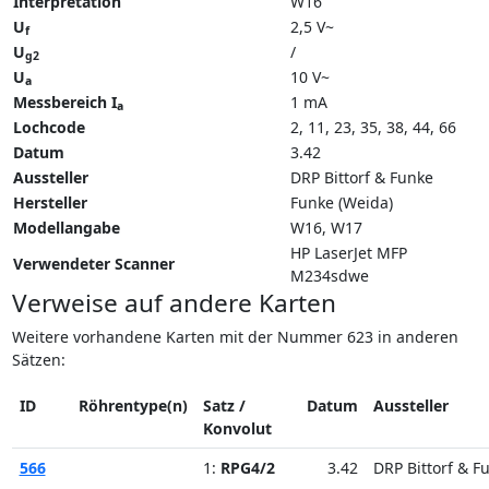
Interpretation
W16
U
2,5 V~
f
U
/
g2
U
10 V~
a
Messbereich I
1 mA
a
Lochcode
2, 11, 23, 35, 38, 44, 66
Datum
3.42
Aussteller
DRP Bittorf & Funke
Hersteller
Funke (Weida)
Modellangabe
W16
W17
HP LaserJet MFP
Verwendeter Scanner
M234sdwe
Verweise auf andere Karten
Weitere vorhandene Karten mit der Nummer 623 in anderen
Sätzen:
ID
Röhrentype(n)
Satz /
Datum
Aussteller
Konvolut
566
1:
RPG4/2
3.42
DRP Bittorf & F