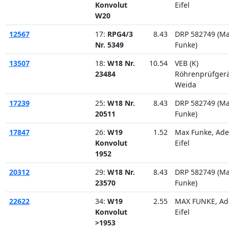
Konvolut
Eifel
W20
12567
17:
RPG4/3
8.43
DRP 582749 (M
Nr. 5349
Funke)
13507
18:
W18 Nr.
10.54
VEB (K)
23484
Röhrenprüfger
Weida
17239
25:
W18 Nr.
8.43
DRP 582749 (M
20511
Funke)
17847
26:
W19
1.52
Max Funke, Ad
Konvolut
Eifel
1952
20312
29:
W18 Nr.
8.43
DRP 582749 (M
23570
Funke)
22622
34:
W19
2.55
MAX FUNKE, Ad
Konvolut
Eifel
>1953