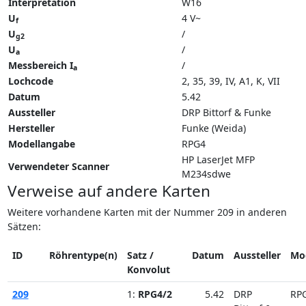
Interpretation
W16
U
4 V~
f
U
/
g2
U
/
a
Messbereich I
/
a
Lochcode
2, 35, 39, IV, A1, K, VII
Datum
5.42
Aussteller
DRP Bittorf & Funke
Hersteller
Funke (Weida)
Modellangabe
RPG4
HP LaserJet MFP
Verwendeter Scanner
M234sdwe
Verweise auf andere Karten
Weitere vorhandene Karten mit der Nummer 209 in anderen
Sätzen:
ID
Röhrentype(n)
Satz /
Datum
Aussteller
Mo
Konvolut
209
1:
RPG4/2
5.42
DRP
RP