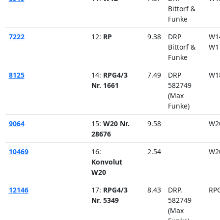
Bittorf &
Funke
7222
12:
RP
9.38
DRP
W1
Bittorf &
W1
Funke
8125
14:
RPG4/3
7.49
DRP
W1
Nr. 1661
582749
(Max
Funke)
9064
15:
W20 Nr.
9.58
W2
28676
10469
16:
2.54
W2
Konvolut
W20
12146
17:
RPG4/3
8.43
DRP.
RP
Nr. 5349
582749
(Max