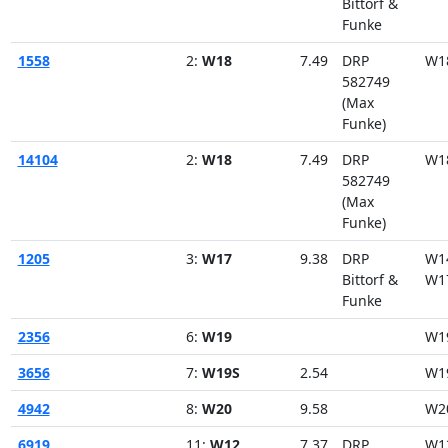
Bittorf &
Funke
1558
2:
W18
7.49
DRP
W1
582749
(Max
Funke)
14104
2:
W18
7.49
DRP
W1
582749
(Max
Funke)
1205
3:
W17
9.38
DRP
W1
Bittorf &
W1
Funke
2356
6:
W19
W1
3656
7:
W19S
2.54
W1
4942
8:
W20
9.58
W2
6919
11:
W12
7.37
DRP
W1