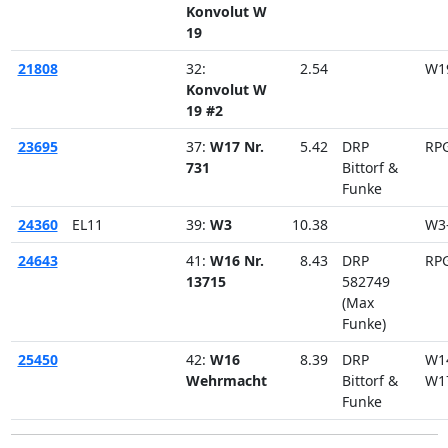
Konvolut W
19
21808
32:
2.54
W1
Konvolut W
19 #2
23695
37:
W17 Nr.
5.42
DRP
RP
731
Bittorf &
Funke
24360
EL11
39:
W3
10.38
W3
24643
41:
W16 Nr.
8.43
DRP
RP
13715
582749
(Max
Funke)
25450
42:
W16
8.39
DRP
W1
Wehrmacht
Bittorf &
W1
Funke