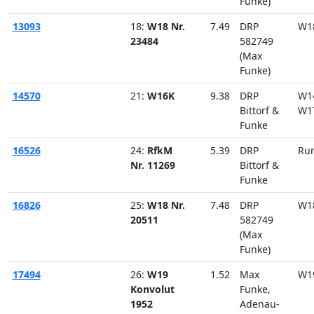
Funke)
13093
18:
W18 Nr.
7.49
DRP
W1
23484
582749
(Max
Funke)
14570
21:
W16K
9.38
DRP
W1
Bittorf &
W1
Funke
16526
24:
RfkM
5.39
DRP
Ru
Nr. 11269
Bittorf &
Funke
16826
25:
W18 Nr.
7.48
DRP
W1
20511
582749
(Max
Funke)
17494
26:
W19
1.52
Max
W1
Konvolut
Funke,
1952
Adenau-