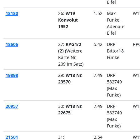
Eifel
18180
26:
W19
1.52
Max
W1
Konvolut
Funke,
1952
Adenau-
Eifel
18606
27:
RPG4/2
5.42
DRP
RP
(2)
(Weitere
Bittorf &
Karte Nr.
Funke
209 im Satz)
19898
29:
W18 Nr.
7.49
DRP
W1
23570
582749
(Max
Funke)
20957
30:
W18 Nr.
7.49
DRP
W1
22675
582749
(Max
Funke)
21501
31:
2.54
W1