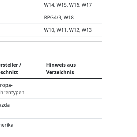
W14
W15
W16
W17
RPG4/3
W18
W10
W11
W12
W13
rsteller /
Hinweis aus
schnitt
Verzeichnis
ropa-
hrentypen
azda
erika