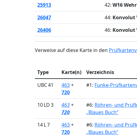
25913
42:
W16 Weh
26047
44:
Konvolut
26406
46:
Konvolut
Verweise auf diese Karte in den
Prüfkartenv
Type
Karte(n)
Verzeichnis
UBC 41
463
+
#1:
Funke-Prüfkartenv
720
10 LD 3
463
+
#6:
Röhren- und Prüf
720
„Blaues Buch“
14 L 7
463
+
#6:
Röhren- und Prüf
720
„Blaues Buch“