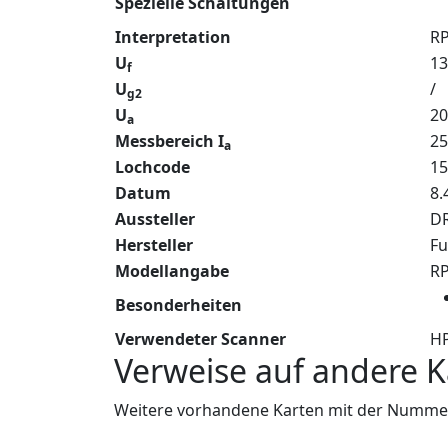
Spezielle Schaltungen
Interpretation
R
U
13
f
U
/
g2
U
20
a
Messbereich I
2
a
Lochcode
15
Datum
8.
Aussteller
DR
Hersteller
Fu
Modellangabe
R
Besonderheiten
Verwendeter Scanner
HP
Verweise auf andere K
Weitere vorhandene Karten mit der Nummer