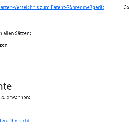
karten-Verzeichnis zum Patent-Röhrenmeßgerät
Co
n allen Sätzen:
tzen
nte
720 erwähnen:
iten-Übersicht