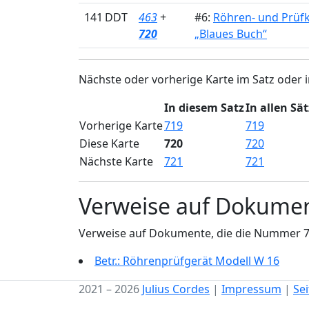
141 DDT
463
+
#6:
Röhren- und Prüf
720
„Blaues Buch“
Nächste oder vorherige Karte im Satz oder i
In diesem Satz
In allen Sä
Vorherige Karte
719
719
Diese Karte
720
720
Nächste Karte
721
721
Verweise auf Dokume
Verweise auf Dokumente, die die Nummer 
Betr.: Röhrenprüfgerät Modell W 16
2021 – 2026
Julius Cordes
|
Impressum
|
Se