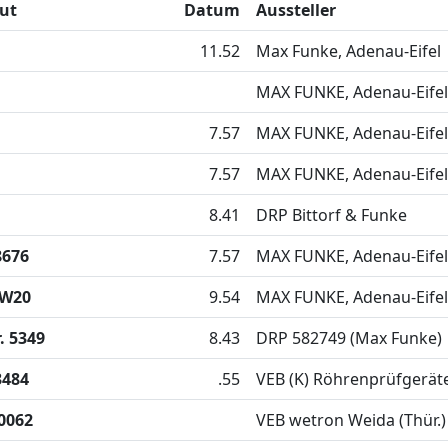
lut
Datum
Aussteller
11.52
Max Funke, Adenau-Eifel
MAX FUNKE, Adenau-Eifel
7.57
MAX FUNKE, Adenau-Eifel
7.57
MAX FUNKE, Adenau-Eifel
8.41
DRP Bittorf & Funke
8676
7.57
MAX FUNKE, Adenau-Eifel
 W20
9.54
MAX FUNKE, Adenau-Eifel
. 5349
8.43
DRP 582749 (Max Funke)
3484
.55
VEB (K) Röhrenprüfgerä
0062
VEB wetron Weida (Thür.