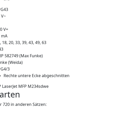
PG43
 V~
0 V=
5 mA
, 18, 20, 33, 39, 43, 49, 63
43
P 582749 (Max Funke)
nke (Weida)
PG4/3
Rechte untere Ecke abgeschnitten
 LaserJet MFP M234sdwe
arten
 720 in anderen Sätzen: