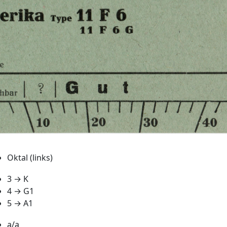
Oktal (links)
3 → K
4 → G1
5 → A1
a/a