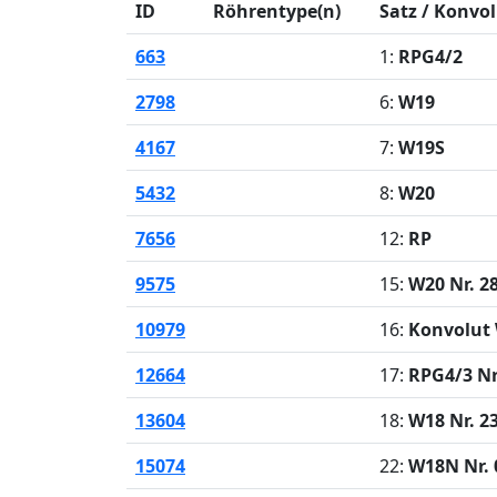
ID
Röhrentype(n)
Satz / Konvo
663
1:
RPG4/2
2798
6:
W19
4167
7:
W19S
5432
8:
W20
7656
12:
RP
9575
15:
W20 Nr. 2
10979
16:
Konvolut
12664
17:
RPG4/3 Nr
13604
18:
W18 Nr. 2
15074
22:
W18N Nr. 