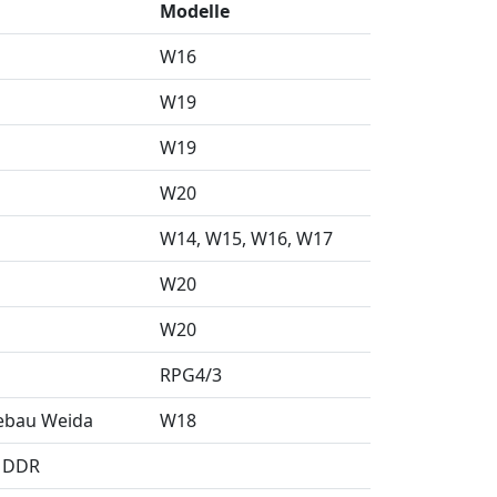
Modelle
W16
W19
W19
W20
W14
W15
W16
W17
W20
W20
RPG4/3
tebau Weida
W18
) DDR