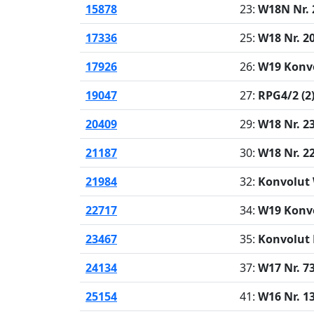
15878
23:
W18N Nr. 
17336
25:
W18 Nr. 2
17926
26:
W19 Konvo
19047
27:
RPG4/2 (2
20409
29:
W18 Nr. 2
21187
30:
W18 Nr. 2
21984
32:
Konvolut 
22717
34:
W19 Konvo
23467
35:
Konvolut
24134
37:
W17 Nr. 7
25154
41:
W16 Nr. 1