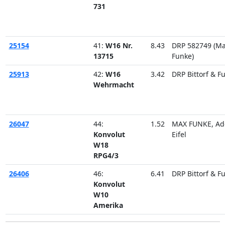
731
25154
41:
W16 Nr.
8.43
DRP 582749 (M
13715
Funke)
25913
42:
W16
3.42
DRP Bittorf & F
Wehrmacht
26047
44:
1.52
MAX FUNKE, Ad
Konvolut
Eifel
W18
RPG4/3
26406
46:
6.41
DRP Bittorf & F
Konvolut
W10
Amerika