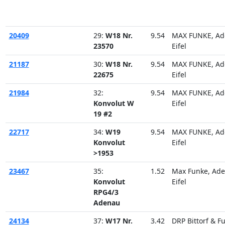
20409
29:
W18 Nr.
9.54
MAX FUNKE, Ad
23570
Eifel
21187
30:
W18 Nr.
9.54
MAX FUNKE, Ad
22675
Eifel
21984
32:
9.54
MAX FUNKE, Ad
Konvolut W
Eifel
19 #2
22717
34:
W19
9.54
MAX FUNKE, Ad
Konvolut
Eifel
>1953
23467
35:
1.52
Max Funke, Ad
Konvolut
Eifel
RPG4/3
Adenau
24134
37:
W17 Nr.
3.42
DRP Bittorf & F