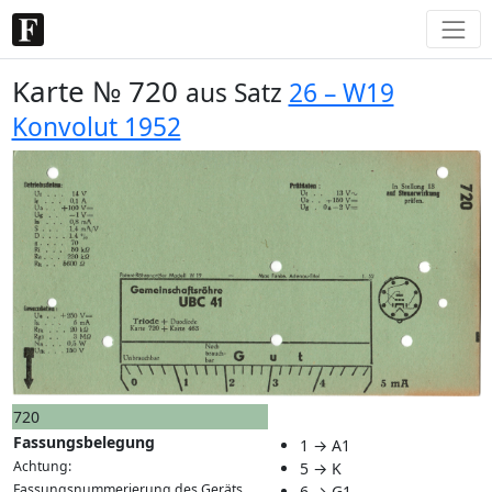
Karte № 720
aus Satz
26 – W19
Konvolut 1952
720
Fassungsbelegung
1 → A1
Achtung:
5 → K
Fassungsnummerierung des Geräts
6 → G1