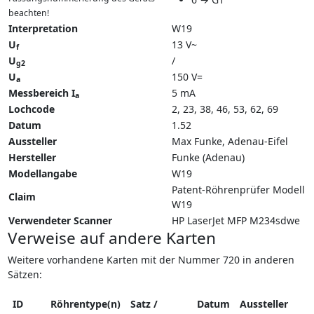
beachten!
Interpretation
W19
U
13 V~
f
U
/
g2
U
150 V=
a
Messbereich I
5 mA
a
Lochcode
2, 23, 38, 46, 53, 62, 69
Datum
1.52
Aussteller
Max Funke, Adenau-Eifel
Hersteller
Funke (Adenau)
Modellangabe
W19
Patent-Röhrenprüfer Modell
Claim
W19
Verwendeter Scanner
HP LaserJet MFP M234sdwe
Verweise auf andere Karten
Weitere vorhandene Karten mit der Nummer 720 in anderen
Sätzen:
ID
Röhrentype(n)
Satz /
Datum
Aussteller