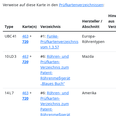
Verweise auf diese Karte in den
Prüfkartenverzeichnissen
:
Hin
Hersteller /
aus
Type
Karte(n)
Verzeichnis
Abschnitt
Verz
UBC 41
463
+
#1:
Funke-
Europa-
720
Prüfkartenverzeichnis
Röhrentypen
vom 1.3.57
10 LD 3
463
+
#6:
Röhren- und
Mazda
720
Prüfkarten-
Verzeichnis zum
Patent-
Röhrenmeßgerät
„Blaues Buch“
14 L 7
463
+
#6:
Röhren- und
Amerika
720
Prüfkarten-
Verzeichnis zum
Patent-
Röhrenmeßgerät