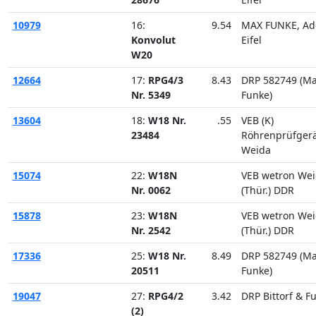
10979
16:
9.54
MAX FUNKE, Ad
Konvolut
Eifel
W20
12664
17:
RPG4/3
8.43
DRP 582749 (M
Nr. 5349
Funke)
13604
18:
W18 Nr.
.55
VEB (K)
23484
Röhrenprüfger
Weida
15074
22:
W18N
VEB wetron We
Nr. 0062
(Thür.) DDR
15878
23:
W18N
VEB wetron We
Nr. 2542
(Thür.) DDR
17336
25:
W18 Nr.
8.49
DRP 582749 (M
20511
Funke)
19047
27:
RPG4/2
3.42
DRP Bittorf & F
(2)