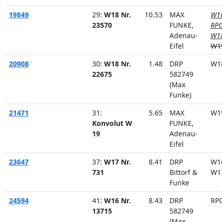
19849
29:
W18 Nr.
10.53
MAX
W1
23570
FUNKE,
RPG
Adenau-
W1
Eifel
W1
20908
30:
W18 Nr.
1.48
DRP
W1
22675
582749
(Max
Funke)
21471
31:
5.65
MAX
W1
Konvolut W
FUNKE,
19
Adenau-
Eifel
23647
37:
W17 Nr.
8.41
DRP
W1
731
Bittorf &
W1
Funke
24594
41:
W16 Nr.
8.43
DRP
RP
13715
582749
(Max