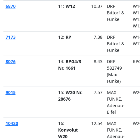
6870
11:
W12
10.37
DRP
W1
Bittorf &
W1
Funke
W1
W1
7173
12:
RP
7.38
DRP
W1
Bittorf &
W1
Funke
8076
14:
RPG4/3
8.43
DRP
RP
Nr. 1661
582749
(Max
Funke)
9015
15:
W20 Nr.
7.57
MAX
W2
28676
FUNKE,
Adenau-
Eifel
10420
16:
12.54
MAX
W2
Konvolut
FUNKE,
W20
Adenau-