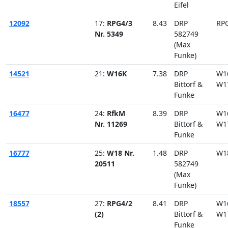
Eifel
12092
17:
RPG4/3
8.43
DRP
RP
Nr. 5349
582749
(Max
Funke)
14521
21:
W16K
7.38
DRP
W1
Bittorf &
W1
Funke
16477
24:
RfkM
8.39
DRP
W1
Nr. 11269
Bittorf &
W1
Funke
16777
25:
W18 Nr.
1.48
DRP
W1
20511
582749
(Max
Funke)
18557
27:
RPG4/2
8.41
DRP
W1
(2)
Bittorf &
W1
Funke