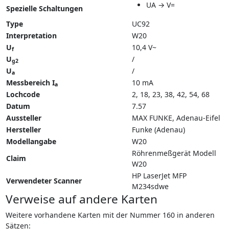
UA → V=
Spezielle Schaltungen
Type
UC92
Interpretation
W20
U
10,4 V~
f
U
/
g2
U
/
a
Messbereich I
10 mA
a
Lochcode
2, 18, 23, 38, 42, 54, 68
Datum
7.57
Aussteller
MAX FUNKE, Adenau-Eifel
Hersteller
Funke (Adenau)
Modellangabe
W20
Röhrenmeßgerät Modell
Claim
W20
HP LaserJet MFP
Verwendeter Scanner
M234sdwe
Verweise auf andere Karten
Weitere vorhandene Karten mit der Nummer 160 in anderen
Sätzen: