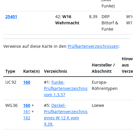
Funke)
25401
42:
W16
8.39
DRP
W1
Wehrmacht
Bittorf &
W1
Funke
Verweise auf diese Karte in den
Prüfkartenverzeichnissen
:
Hinw
Hersteller /
aus
Type
Karte(n)
Verzeichnis
Abschnitt
Verze
UC 92
160
#1:
Funke-
Europa-
Prüfkartenverzeichnis
Röhrentypen
vom 1.3.57
WG 36
160
+
#5:
Deckel-
Loewe
161
+
Prüfkartenverzeichnis
162
eines W 12 K vom
9.39.