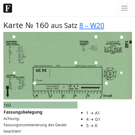
Karte № 160
aus Satz
8 – W20
160
Fassungsbelegung
1 → A1
Achtung:
4 → G1
Fassungsnummerierung des Geräts
5 → K
beachten!