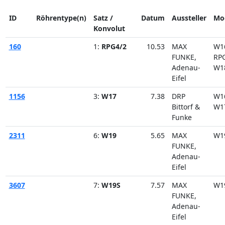
ID
Röhrentype(n)
Satz /
Datum
Aussteller
Mo
Konvolut
160
1:
RPG4/2
10.53
MAX
W1
FUNKE,
RP
Adenau-
W1
Eifel
1156
3:
W17
7.38
DRP
W1
Bittorf &
W1
Funke
2311
6:
W19
5.65
MAX
W1
FUNKE,
Adenau-
Eifel
3607
7:
W19S
7.57
MAX
W1
FUNKE,
Adenau-
Eifel