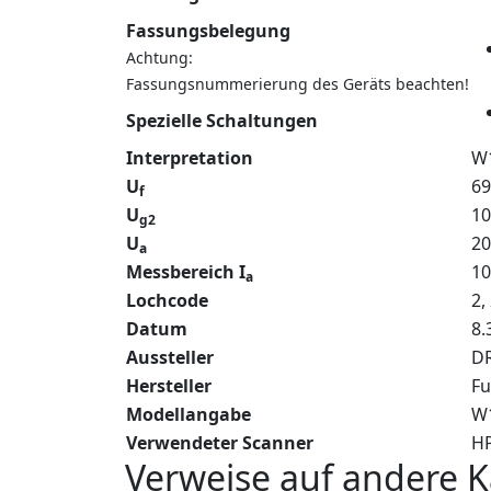
Fassungsbelegung
Achtung:
Fassungsnummerierung des Geräts beachten!
Spezielle Schaltungen
Interpretation
W
U
69
f
U
10
g2
U
20
a
Messbereich I
1
a
Lochcode
2,
Datum
8.
Aussteller
DR
Hersteller
Fu
Modellangabe
W
Verwendeter Scanner
HP
Verweise auf andere K