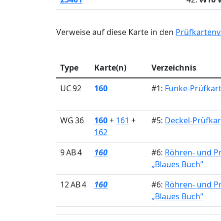
Verweise auf diese Karte in den
Prüfkartenv
Type
Karte(n)
Verzeichnis
UC 92
160
#1:
Funke-Prüfkart
WG 36
160
+
161
+
#5:
Deckel-Prüfkar
162
9 AB 4
160
#6:
Röhren- und P
„Blaues Buch“
12 AB 4
160
#6:
Röhren- und P
„Blaues Buch“