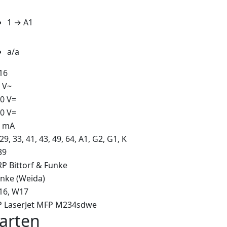
1 → A1
a/a
16
 V~
0 V=
0 V=
0 mA
 29, 33, 41, 43, 49, 64, A1, G2, G1, K
39
P Bittorf & Funke
nke (Weida)
16
W17
 LaserJet MFP M234sdwe
arten