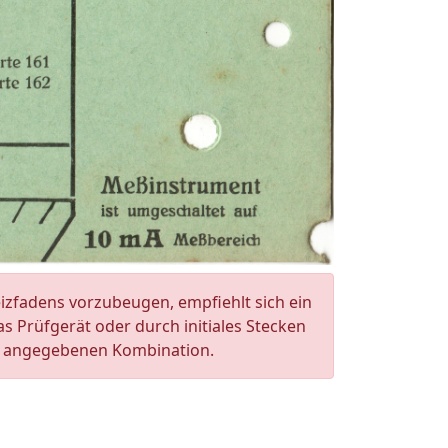
zfadens vorzubeugen, empfiehlt sich ein
 Prüfgerät oder durch initiales Stecken
te angegebenen Kombination.