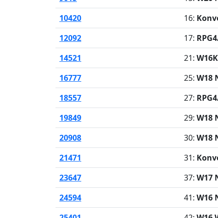
10420
16:
Konv
12092
17:
RPG4/
14521
21:
W16K
16777
25:
W18 N
18557
27:
RPG4/
19849
29:
W18 N
20908
30:
W18 N
21471
31:
Konv
23647
37:
W17 N
24594
41:
W16 N
25401
42:
W16 