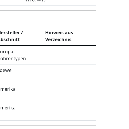
ersteller /
Hinweis aus
bschnitt
Verzeichnis
uropa-
öhrentypen
Loewe
merika
merika