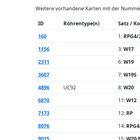
Weitere vorhandene Karten mit der Nummer
ID
Röhrentype(n)
Satz / K
160
1:
RPG4/
1156
3:
W17
2311
6:
W19
3607
7:
W19S
4896
UC92
8:
W20
6870
11:
W12
7173
12:
RP
8076
14:
RPG4/
9015
15:
W20 N