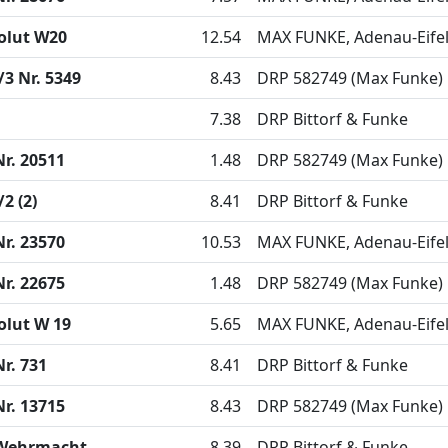
olut W20
12.54
MAX FUNKE, Adenau-Eife
3 Nr. 5349
8.43
DRP 582749 (Max Funke)
7.38
DRP Bittorf & Funke
r. 20511
1.48
DRP 582749 (Max Funke)
2 (2)
8.41
DRP Bittorf & Funke
r. 23570
10.53
MAX FUNKE, Adenau-Eife
r. 22675
1.48
DRP 582749 (Max Funke)
olut W 19
5.65
MAX FUNKE, Adenau-Eife
r. 731
8.41
DRP Bittorf & Funke
r. 13715
8.43
DRP 582749 (Max Funke)
Wehrmacht
8.39
DRP Bittorf & Funke