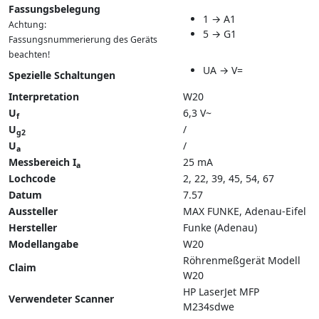
Fassungsbelegung
1 → A1
Achtung:
5 → G1
Fassungsnummerierung des Geräts
beachten!
UA → V=
Spezielle Schaltungen
Interpretation
W20
U
6,3 V~
f
U
/
g2
U
/
a
Messbereich I
25 mA
a
Lochcode
2, 22, 39, 45, 54, 67
Datum
7.57
Aussteller
MAX FUNKE, Adenau-Eifel
Hersteller
Funke (Adenau)
Modellangabe
W20
Röhrenmeßgerät Modell
Claim
W20
HP LaserJet MFP
Verwendeter Scanner
M234sdwe