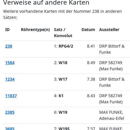
Verweise auf andere Karten
Weitere vorhandene Karten mit der Nummer 238 in anderen
Sätzen:
ID
Röhrentype(n)
Satz /
Datum
Aussteller
Konvolut
238
1:
RPG4/2
8.41
DRP Bittorf &
Funke
1584
2:
W18
8.49
DRP 582749
(Max Funke)
1234
3:
W17
7.38
DRP Bittorf &
Funke
11837
4:
K1
8.43
DRP 582749
(Max Funke)
2385
6:
W19
MAX FUNKE,
Adenau-Eifel
3685
7:
W19S
7.57
MAX FUNKE,