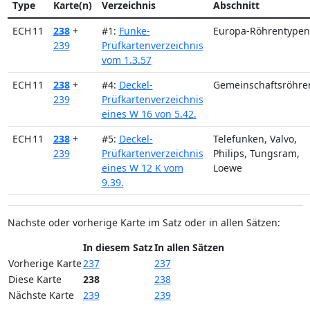
Type
Karte(n)
Verzeichnis
Abschnitt
ECH 11
238
+
#1:
Funke-
Europa-Röhrentypen
239
Prüfkartenverzeichnis
vom 1.3.57
ECH 11
238
+
#4:
Deckel-
Gemeinschaftsröhre
239
Prüfkartenverzeichnis
eines W 16 von 5.42.
ECH 11
238
+
#5:
Deckel-
Telefunken, Valvo,
239
Prüfkartenverzeichnis
Philips, Tungsram,
eines W 12 K vom
Loewe
9.39.
Nächste oder vorherige Karte im Satz oder in allen Sätzen:
In diesem Satz
In allen Sätzen
Vorherige Karte
237
237
Diese Karte
238
238
Nächste Karte
239
239