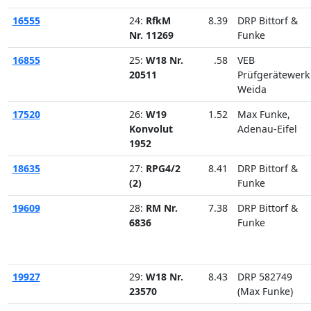
16555
24:
RfkM
8.39
DRP Bittorf &
Nr. 11269
Funke
16855
25:
W18 Nr.
.58
VEB
20511
Prüfgerätewerk
Weida
17520
26:
W19
1.52
Max Funke,
Konvolut
Adenau-Eifel
1952
18635
27:
RPG4/2
8.41
DRP Bittorf &
(2)
Funke
19609
28:
RM Nr.
7.38
DRP Bittorf &
6836
Funke
19927
29:
W18 Nr.
8.43
DRP 582749
23570
(Max Funke)