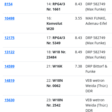
8154
14:
RPG4/3
8.43
DRP 582749
Nr. 1661
(Max Funke)
10498
16:
3.55
MAX FUNKE,
Konvolut
Adenau-Eifel
W20
12175
17:
RPG4/3
8.43
DRP 582749
Nr. 5349
(Max Funke)
13122
18:
W18 Nr.
8.49
DRP 582749
23484
(Max Funke)
14599
21:
W16K
7.38
DRP Bittorf &
Funke
14819
22:
W18N
VEB wetron
Nr. 0062
Weida (Thür.)
DDR
15630
23:
W18N
VEB wetron
Nr. 2542
Weida (Thür.)
DDR