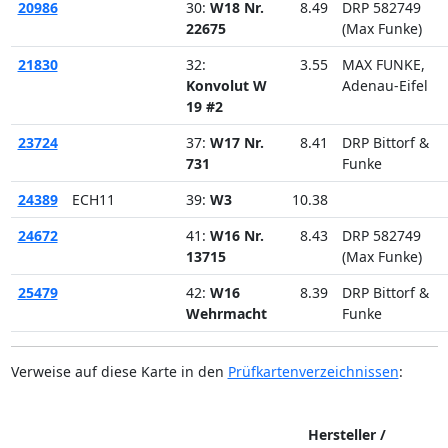
20986
30:
W18 Nr.
8.49
DRP 582749
22675
(Max Funke)
21830
32:
3.55
MAX FUNKE,
Konvolut W
Adenau-Eifel
19 #2
23724
37:
W17 Nr.
8.41
DRP Bittorf &
731
Funke
24389
ECH11
39:
W3
10.38
24672
41:
W16 Nr.
8.43
DRP 582749
13715
(Max Funke)
25479
42:
W16
8.39
DRP Bittorf &
Wehrmacht
Funke
Verweise auf diese Karte in den
Prüfkartenverzeichnissen
:
Hersteller /