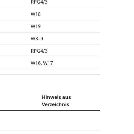
RPG4/3
W18
W19
W3–9
RPG4/3
W16
W17
Hinweis aus
Verzeichnis