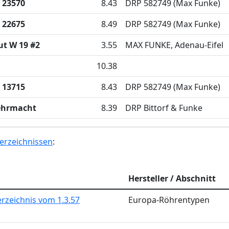
 23570
8.43
DRP 582749 (Max Funke)
 22675
8.49
DRP 582749 (Max Funke)
ut W 19 #2
3.55
MAX FUNKE, Adenau-Eifel
10.38
 13715
8.43
DRP 582749 (Max Funke)
ehrmacht
8.39
DRP Bittorf & Funke
erzeichnissen
:
Hersteller / Abschnitt
rzeichnis vom 1.3.57
Europa-Röhrentypen