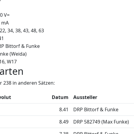
0 V=
5 mA
 22, 34, 38, 43, 48, 63
41
P Bittorf & Funke
nke (Weida)
16
W17
arten
 238 in anderen Sätzen:
volut
Datum
Aussteller
8.41
DRP Bittorf & Funke
8.49
DRP 582749 (Max Funke)