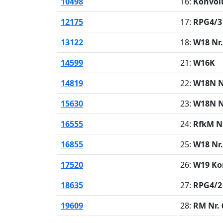
10498
16:
Konvol
12175
17:
RPG4/3 
13122
18:
W18 Nr.
14599
21:
W16K
14819
22:
W18N N
15630
23:
W18N N
16555
24:
RfkM Nr
16855
25:
W18 Nr.
17520
26:
W19 Ko
18635
27:
RPG4/2 
19609
28:
RM Nr. 