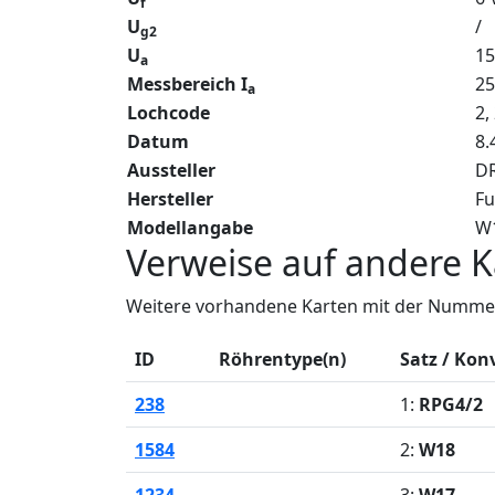
f
U
/
g2
U
15
a
Messbereich I
2
a
Lochcode
2,
Datum
8.
Aussteller
DR
Hersteller
Fu
Modellangabe
W
Verweise auf andere K
Weitere vorhandene Karten mit der Nummer
ID
Röhrentype(n)
Satz / Kon
238
1:
RPG4/2
1584
2:
W18