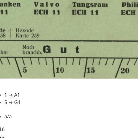
1 → A1
5 → G1
a/a
16
V~