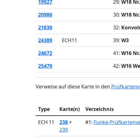
19927
29:
W18 Nr.
20986
30:
W18 Nr.
21830
32:
Konvol
24389
ECH11
39:
W3
24672
41:
W16 Nr.
25479
42:
W16 W
Verweise auf diese Karte in den
Prüfkartenv
Type
Karte(n)
Verzeichnis
ECH 11
238
+
#1:
Funke-Prüfkartenve
239