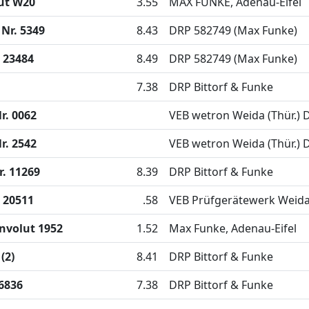
ut W20
3.55
MAX FUNKE, Adenau-Eifel
Nr. 5349
8.43
DRP 582749 (Max Funke)
 23484
8.49
DRP 582749 (Max Funke)
7.38
DRP Bittorf & Funke
r. 0062
VEB wetron Weida (Thür.)
r. 2542
VEB wetron Weida (Thür.)
. 11269
8.39
DRP Bittorf & Funke
 20511
.58
VEB Prüfgerätewerk Weid
nvolut 1952
1.52
Max Funke, Adenau-Eifel
(2)
8.41
DRP Bittorf & Funke
6836
7.38
DRP Bittorf & Funke