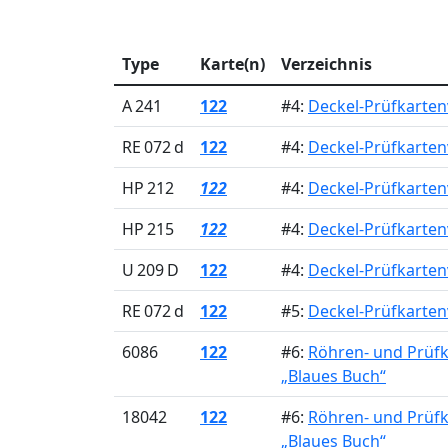
Type
Karte(n)
Verzeichnis
A 241
122
#4:
Deckel-Prüfkartenv
RE 072 d
122
#4:
Deckel-Prüfkartenv
HP 212
122
#4:
Deckel-Prüfkartenv
HP 215
122
#4:
Deckel-Prüfkartenv
U 209 D
122
#4:
Deckel-Prüfkartenv
RE 072 d
122
#5:
Deckel-Prüfkarten
6086
122
#6:
Röhren- und Prüf
„Blaues Buch“
18042
122
#6:
Röhren- und Prüf
„Blaues Buch“