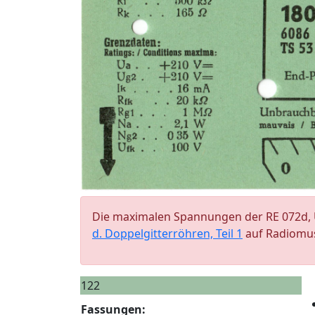
Die maximalen Spannungen der RE 072d, U
d. Doppelgitterröhren, Teil 1
auf Radiomu
122
Fassungen: