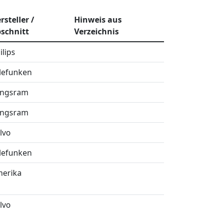
rsteller /
Hinweis aus
schnitt
Verzeichnis
ilips
lefunken
ungsram
ungsram
lvo
lefunken
erika
lvo