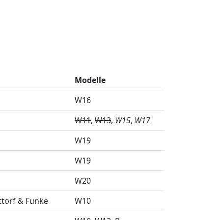
Modelle
W16
W11
W13
W15
W17
W19
W19
W20
ttorf & Funke
W10