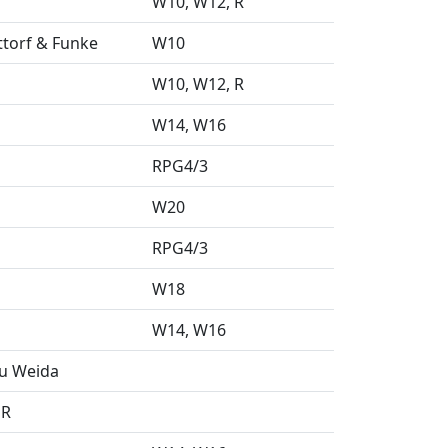
W10
W12
R
ttorf & Funke
W10
W10
W12
R
W14
W16
RPG4/3
W20
RPG4/3
W18
W14
W16
au Weida
DR