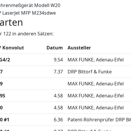
hrenmeßgerät Modell W20
 LaserJet MFP M234sdwe
arten
 122 in anderen Sätzen:
/ Konvolut
Datum
Aussteller
G4/2
9.54
MAX FUNKE, Adenau-Eifel
7
7.37
DRP Bittorf & Funke
9
MAX FUNKE, Adenau-Eifel
9S
4.58
MAX FUNKE, Adenau-Eifel
0
4.58
MAX FUNKE, Adenau-Eifel
0 #1
6.36
Patent-Röhrenprüfer DRP Bi