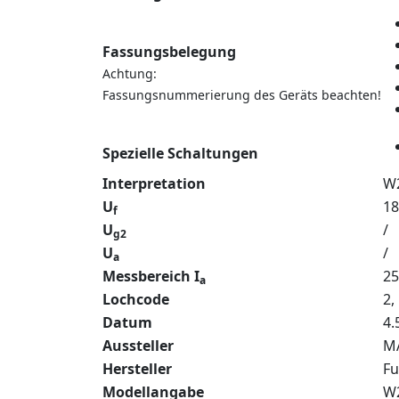
Fassungsbelegung
Achtung:
Fassungsnummerierung des Geräts beachten!
Spezielle Schaltungen
Interpretation
W
U
18
f
U
/
g2
U
/
a
Messbereich I
2
a
Lochcode
2,
Datum
4.
Aussteller
MA
Hersteller
Fu
Modellangabe
W