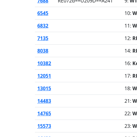
7688
RE072d==U209D==A241
9:
W1
6545
10:
W
6832
11:
W
7135
12:
R
8038
14:
R
10382
16:
K
12051
17:
R
13015
18:
W
14483
21:
W
14765
22:
W
15573
23:
W