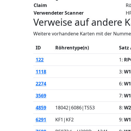
Claim
Rö
Verwendeter Scanner
HP
Verweise auf andere K
Weitere vorhandene Karten mit der Nummer
ID
Röhrentype(n)
Satz 
122
1:
RP
1118
3:
W1
2274
6:
W1
3569
7:
W1
4859
18042|6086|TS53
8:
W2
6291
KF1|KF2
9:
W1