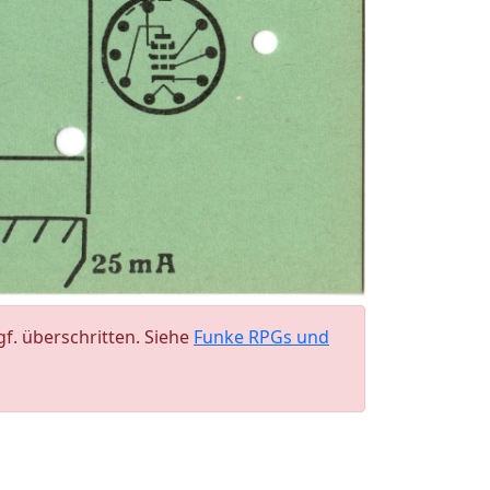
. überschritten. Siehe
Funke RPGs und