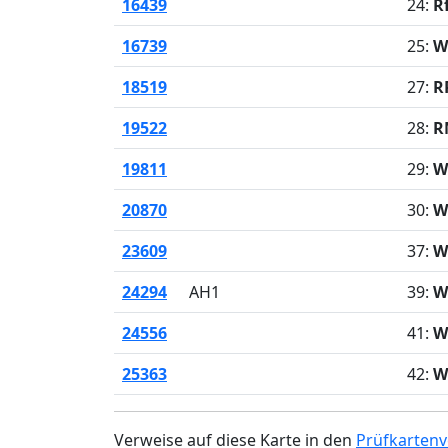
16439
24:
R
16739
25:
W
18519
27:
R
19522
28:
R
19811
29:
W
20870
30:
W
23609
37:
W
24294
AH1
39:
W
24556
41:
W
25363
42:
W
Verweise auf diese Karte in den
Prüfkartenv