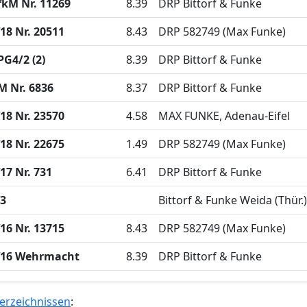
fkM Nr. 11269
8.39
DRP Bittorf & Funke
18 Nr. 20511
8.43
DRP 582749 (Max Funke)
PG4/2 (2)
8.39
DRP Bittorf & Funke
M Nr. 6836
8.37
DRP Bittorf & Funke
18 Nr. 23570
4.58
MAX FUNKE, Adenau-Eifel
18 Nr. 22675
1.49
DRP 582749 (Max Funke)
17 Nr. 731
6.41
DRP Bittorf & Funke
3
Bittorf & Funke Weida (Thür.)
16 Nr. 13715
8.43
DRP 582749 (Max Funke)
16 Wehrmacht
8.39
DRP Bittorf & Funke
erzeichnissen
: