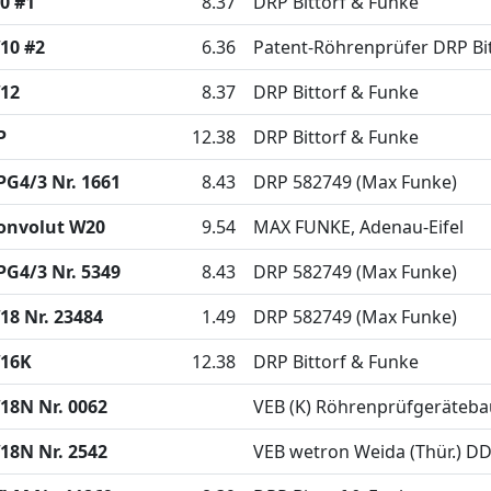
0 #1
8.37
DRP Bittorf & Funke
10 #2
6.36
Patent-Röhrenprüfer DRP Bi
12
8.37
DRP Bittorf & Funke
P
12.38
DRP Bittorf & Funke
PG4/3 Nr. 1661
8.43
DRP 582749 (Max Funke)
onvolut W20
9.54
MAX FUNKE, Adenau-Eifel
PG4/3 Nr. 5349
8.43
DRP 582749 (Max Funke)
18 Nr. 23484
1.49
DRP 582749 (Max Funke)
16K
12.38
DRP Bittorf & Funke
18N Nr. 0062
VEB (K) Röhrenprüfgeräteb
18N Nr. 2542
VEB wetron Weida (Thür.) D