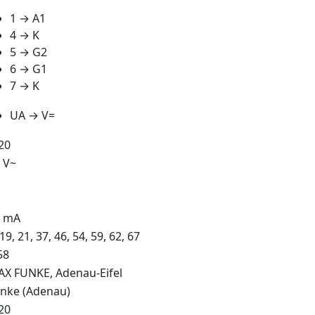
1 → A1
4 → K
5 → G2
6 → G1
7 → K
UA → V=
20
 V~
5 mA
 19, 21, 37, 46, 54, 59, 62, 67
58
X FUNKE, Adenau-Eifel
nke (Adenau)
20