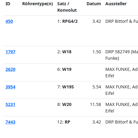
ID
Röhrentype(n)
Satz /
Datum
Aussteller
Konvolut
450
1:
RPG4/2
3.42
DRP Bittorf & F
1797
2:
W18
1.50
DRP 582749 (M
Funke)
2620
6:
W19
MAX FUNKE, Ad
Eifel
3954
7:
W19S
5.54
MAX FUNKE, Ad
Eifel
5231
8:
W20
11.58
MAX FUNKE, Ad
Eifel
7443
12:
RP
3.42
DRP Bittorf & F