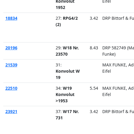
Konvolut
Eifel
1952
18834
27:
RPG4/2
3.42
DRP Bittorf & F
(2)
20196
29:
W18 Nr.
8.43
DRP 582749 (M
23570
Funke)
21539
31:
MAX FUNKE, Ad
Konvolut W
Eifel
19
22510
34:
W19
5.54
MAX FUNKE, Ad
Konvolut
Eifel
>1953
23921
37:
W17 Nr.
3.42
DRP Bittorf & F
731