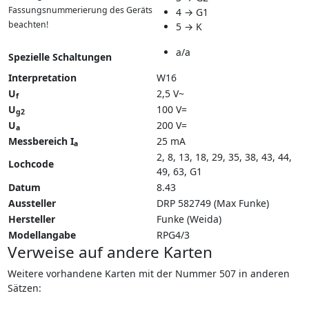
Fassungsnummerierung des Geräts
4 → G1
beachten!
5 → K
a/a
Spezielle Schaltungen
Interpretation
W16
U
2,5 V~
f
U
100 V=
g2
U
200 V=
a
Messbereich I
25 mA
a
2, 8, 13, 18, 29, 35, 38, 43, 44,
Lochcode
49, 63, G1
Datum
8.43
Aussteller
DRP 582749 (Max Funke)
Hersteller
Funke (Weida)
Modellangabe
RPG4/3
Verweise auf andere Karten
Weitere vorhandene Karten mit der Nummer 507 in anderen
Sätzen: