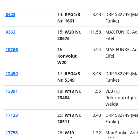
8423
14:
RPG4/3
8.43
DRP 582749 (M
Nr. 1661
Funke)
9362
15:
W20 Nr.
11.58
MAX FUNKE, Ad
28676
Eifel
10766
16:
5.54
MAX FUNKE, Ad
Konvolut
Eifel
W20
12450
17:
RPG4/3
8.43
DRP 582749 (M
Nr. 5349
Funke)
13391
18:
W18 Nr.
.55
VEB (K)
23484
Röhrenprüfger
Weida
17123
25:
W18 Nr.
8.43
DRP 582749 (M
20511
Funke)
17758
26:
W19
1.52
Max Funke, Ad