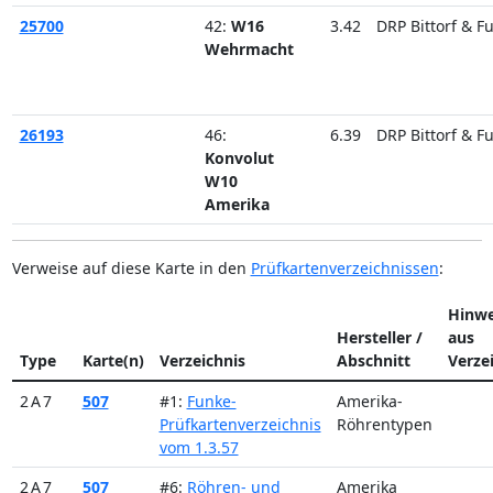
25700
42:
W16
3.42
DRP Bittorf & F
Wehrmacht
26193
46:
6.39
DRP Bittorf & F
Konvolut
W10
Amerika
Verweise auf diese Karte in den
Prüfkartenverzeichnissen
:
Hinwe
Hersteller /
aus
Type
Karte(n)
Verzeichnis
Abschnitt
Verze
2 A 7
507
#1:
Funke-
Amerika-
Prüfkartenverzeichnis
Röhrentypen
vom 1.3.57
2 A 7
507
#6:
Röhren- und
Amerika