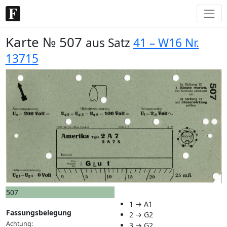
Karte № 507
aus Satz
41 – W16 Nr.
13715
507
1 → A1
Fassungsbelegung
2 → G2
Achtung:
3 → G2