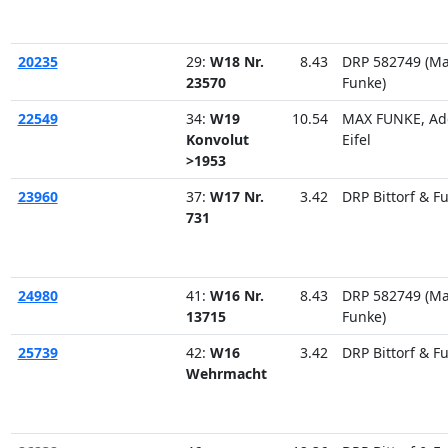
20235
29:
W18 Nr.
8.43
DRP 582749 (M
23570
Funke)
22549
34:
W19
10.54
MAX FUNKE, Ad
Konvolut
Eifel
>1953
23960
37:
W17 Nr.
3.42
DRP Bittorf & F
731
24980
41:
W16 Nr.
8.43
DRP 582749 (M
13715
Funke)
25739
42:
W16
3.42
DRP Bittorf & F
Wehrmacht