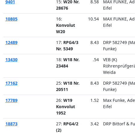
9401
15:
W20 Nr.
8.58
MAX FUNKE, Ad
28676
Eifel
10805
16:
10.54
MAX FUNKE, Ad
Konvolut
Eifel
W20
12489
17:
RPG4/3
8.43
DRP 582749 (M
Nr. 5349
Funke)
13430
18:
W18 Nr.
.54
VEB (K)
23484
Röhrenprüfger
Weida
17162
25:
W18 Nr.
8.43
DRP 582749 (M
20511
Funke)
17789
26:
W19
1.52
Max Funke, Ad
Konvolut
Eifel
1952
18873
27:
RPG4/2
3.42
DRP Bittorf & F
(2)