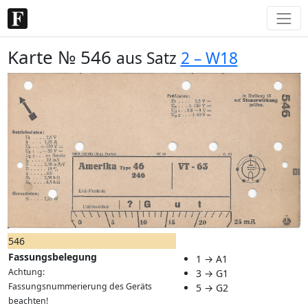
Karte № 546
aus Satz
2 – W18
546
Fassungsbelegung
1 → A1
Achtung:
3 → G1
Fassungsnummerierung des Geräts
5 → G2
beachten!