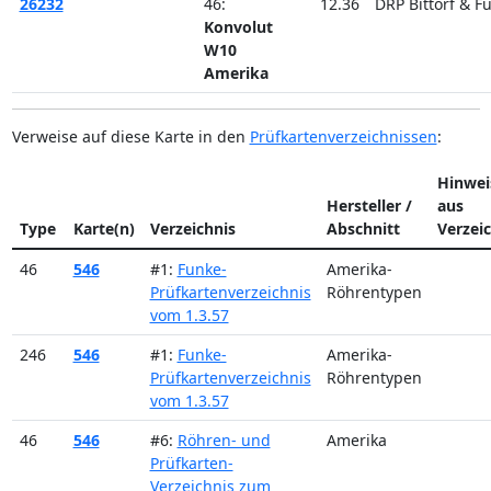
26232
46:
12.36
DRP Bittorf & F
Konvolut
W10
Amerika
Verweise auf diese Karte in den
Prüfkartenverzeichnissen
:
Hinwei
Hersteller /
aus
Type
Karte(n)
Verzeichnis
Abschnitt
Verzei
46
546
#1:
Funke-
Amerika-
Prüfkartenverzeichnis
Röhrentypen
vom 1.3.57
246
546
#1:
Funke-
Amerika-
Prüfkartenverzeichnis
Röhrentypen
vom 1.3.57
46
546
#6:
Röhren- und
Amerika
Prüfkarten-
Verzeichnis zum