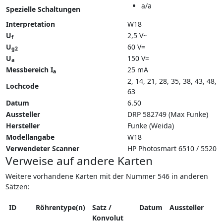
a/a
Spezielle Schaltungen
Interpretation
W18
U
2,5 V~
f
U
60 V=
g2
U
150 V=
a
Messbereich I
25 mA
a
2, 14, 21, 28, 35, 38, 43, 48,
Lochcode
63
Datum
6.50
Aussteller
DRP 582749 (Max Funke)
Hersteller
Funke (Weida)
Modellangabe
W18
Verwendeter Scanner
HP Photosmart 6510 / 5520
Verweise auf andere Karten
Weitere vorhandene Karten mit der Nummer 546 in anderen
Sätzen:
ID
Röhrentype(n)
Satz /
Datum
Aussteller
Konvolut