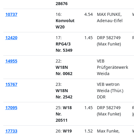
28676
10737
16:
4.54
MAX FUNKE,
Konvolut
Adenau-Eifel
W20
12420
17:
1.45
DRP 582749
RPG4/3
(Max Funke)
Nr. 5349
14955
22:
VEB
W18N
Prüfgerätewerk
Nr. 0062
Weida
15767
23:
VEB wetron
W18N
Weida (Thür.)
Nr. 2542
DDR
17095
25:
W18
1.45
DRP 582749
Nr.
(Max Funke)
20511
17733
26:
W19
1.52
Max Funke,