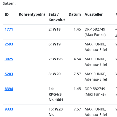
Sätzen:
ID
Röhrentype(n)
Satz /
Datum
Aussteller
Konvolut
1771
2:
W18
1.45
DRP 582749
(Max Funke)
2593
6:
W19
MAX FUNKE,
Adenau-Eifel
3925
7:
W19S
4.54
MAX FUNKE,
Adenau-Eifel
5203
8:
W20
7.57
MAX FUNKE,
Adenau-Eifel
8394
14:
1.45
DRP 582749
RPG4/3
(Max Funke)
Nr. 1661
9333
15:
W20
7.57
MAX FUNKE,
Nr.
Adenau-Eifel