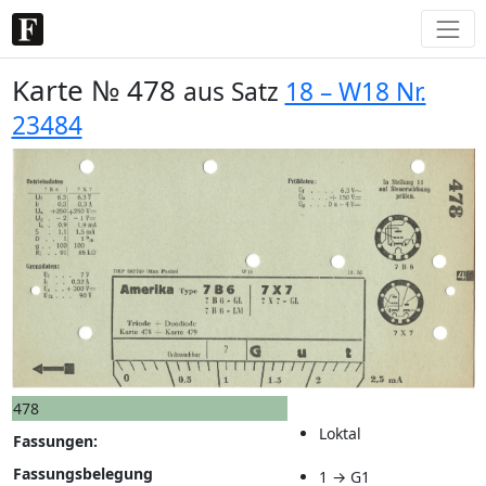
Karte № 478
aus Satz
18 – W18 Nr.
23484
478
Loktal
Fassungen:
Fassungsbelegung
1 → G1