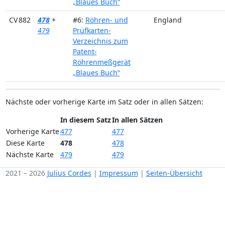
„Blaues Buch“
CV 882
478
+
#6:
Röhren- und
England
479
Prüfkarten-
Verzeichnis zum
Patent-
Röhrenmeßgerät
„Blaues Buch“
Nächste oder vorherige Karte im Satz oder in allen Sätzen:
In diesem Satz
In allen Sätzen
Vorherige Karte
477
477
Diese Karte
478
478
Nächste Karte
479
479
2021 – 2026
Julius Cordes
|
Impressum
|
Seiten-Übersicht