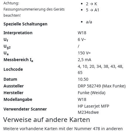
Achtung:
2 → K
Fassungsnummerierung des Geräts
5 → A1
beachten!
a/a
Spezielle Schaltungen
Interpretation
W18
U
6 V~
f
U
/
g2
U
150 V=
a
Messbereich I
2,5 mA
a
4, 10, 20, 34, 38, 43, 48,
Lochcode
65
Datum
10.50
Aussteller
DRP 582749 (Max Funke)
Hersteller
Funke (Weida)
Modellangabe
W18
HP LaserJet MFP
Verwendeter Scanner
M234sdwe
Verweise auf andere Karten
Weitere vorhandene Karten mit der Nummer 478 in anderen