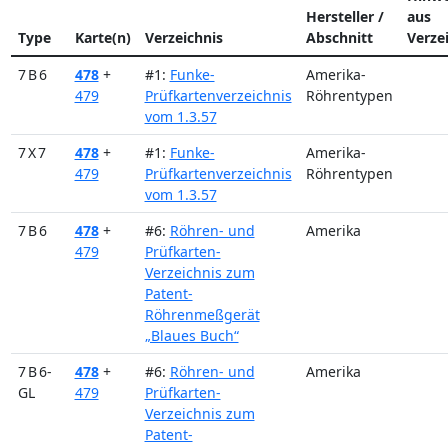
Hersteller /
aus
Type
Karte(n)
Verzeichnis
Abschnitt
Verze
7 B 6
478
+
#1:
Funke-
Amerika-
479
Prüfkartenverzeichnis
Röhrentypen
vom 1.3.57
7 X 7
478
+
#1:
Funke-
Amerika-
479
Prüfkartenverzeichnis
Röhrentypen
vom 1.3.57
7 B 6
478
+
#6:
Röhren- und
Amerika
479
Prüfkarten-
Verzeichnis zum
Patent-
Röhrenmeßgerät
„Blaues Buch“
7 B 6-
478
+
#6:
Röhren- und
Amerika
GL
479
Prüfkarten-
Verzeichnis zum
Patent-