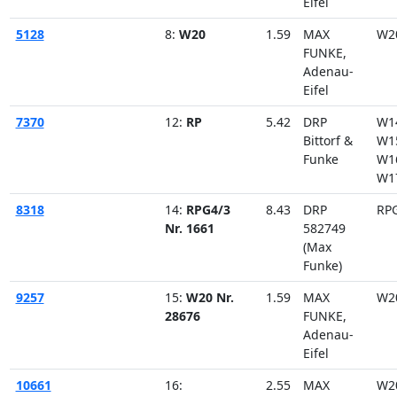
Eifel
5128
8:
W20
1.59
MAX
W2
FUNKE,
Adenau-
Eifel
7370
12:
RP
5.42
DRP
W1
Bittorf &
W1
Funke
W1
W1
8318
14:
RPG4/3
8.43
DRP
RP
Nr. 1661
582749
(Max
Funke)
9257
15:
W20 Nr.
1.59
MAX
W2
28676
FUNKE,
Adenau-
Eifel
10661
16:
2.55
MAX
W2