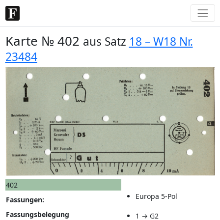
Karte № 402
aus Satz
18 – W18 Nr.
23484
402
Europa 5-Pol
Fassungen:
Fassungsbelegung
1 → G2