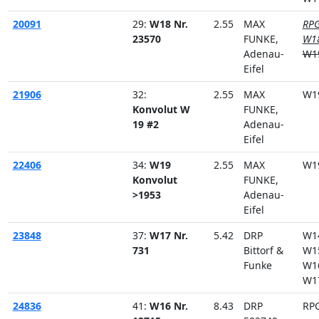
20091
29:
W18 Nr.
2.55
MAX
RPG
23570
FUNKE,
W1
Adenau-
W1
Eifel
21906
32:
2.55
MAX
W1
Konvolut W
FUNKE,
19 #2
Adenau-
Eifel
22406
34:
W19
2.55
MAX
W1
Konvolut
FUNKE,
>1953
Adenau-
Eifel
23848
37:
W17 Nr.
5.42
DRP
W1
731
Bittorf &
W1
Funke
W1
W1
24836
41:
W16 Nr.
8.43
DRP
RP