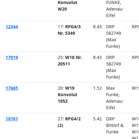
Konvolut
FUNKE,
W20
Adenau-
Eifel
12344
17:
RPG4/3
8.43
DRP
RP
Nr. 5349
582749
(Max
Funke)
17019
25:
W18 Nr.
8.43
DRP
RP
20511
582749
(Max
Funke)
17665
26:
W19
1.52
Max
W1
Konvolut
Funke,
1952
Adenau-
Eifel
18761
27:
RPG4/2
5.42
DRP
W1
(2)
Bittorf &
W1
Funke
W1
W1