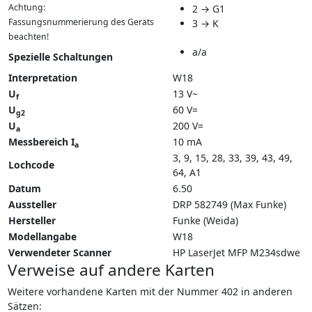
Achtung:
2 → G1
Fassungsnummerierung des Geräts
3 → K
beachten!
a/a
Spezielle Schaltungen
Interpretation
W18
U
13 V~
f
U
60 V=
g2
U
200 V=
a
Messbereich I
10 mA
a
3, 9, 15, 28, 33, 39, 43, 49,
Lochcode
64, A1
Datum
6.50
Aussteller
DRP 582749 (Max Funke)
Hersteller
Funke (Weida)
Modellangabe
W18
Verwendeter Scanner
HP LaserJet MFP M234sdwe
Verweise auf andere Karten
Weitere vorhandene Karten mit der Nummer 402 in anderen
Sätzen: