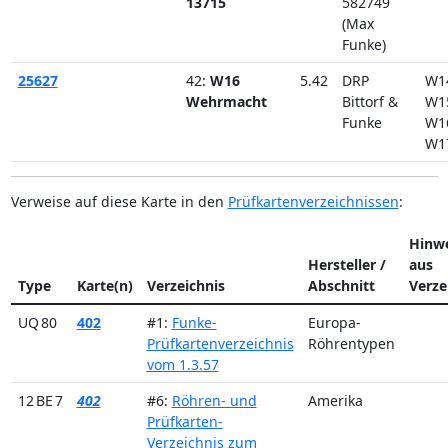
13715
582749
(Max
Funke)
25627
42:
W16
5.42
DRP
W1
Wehrmacht
Bittorf &
W1
Funke
W1
W1
Verweise auf diese Karte in den
Prüfkartenverzeichnissen
:
Hinwe
Hersteller /
aus
Type
Karte(n)
Verzeichnis
Abschnitt
Verze
UQ 80
402
#1:
Funke-
Europa-
Prüfkartenverzeichnis
Röhrentypen
vom 1.3.57
12 BE 7
402
#6:
Röhren- und
Amerika
Prüfkarten-
Verzeichnis zum