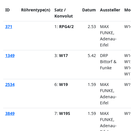
ID
Röhrentype(n)
Satz /
Datum
Aussteller
Mo
Konvolut
371
1:
RPG4/2
2.53
MAX
W1
FUNKE,
Adenau-
Eifel
1349
3:
W17
5.42
DRP
W1
Bittorf &
W1
Funke
W1
W1
2534
6:
W19
1.59
MAX
W1
FUNKE,
Adenau-
Eifel
3849
7:
W19S
1.59
MAX
W1
FUNKE,
Adenau-