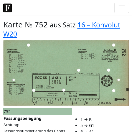
Karte № 752
aus Satz
16 – Konvolut
W20
752
Fassungsbelegung
1 → K
Achtung:
5 → G1
Fassungsnummerierung des Geräts
6 → A1