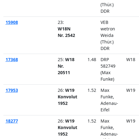
(Thür.)
DDR
15908
23:
VEB
W18N
wetron
Nr. 2542
Weida
(Thür.)
DDR
17368
25:
W18
1.48
DRP
W18
Nr.
582749
20511
(Max
Funke)
17953
26:
W19
1.52
Max
W19
Konvolut
Funke,
1952
Adenau-
Eifel
18277
26:
W19
1.52
Max
W19
Konvolut
Funke,
1952
Adenau-