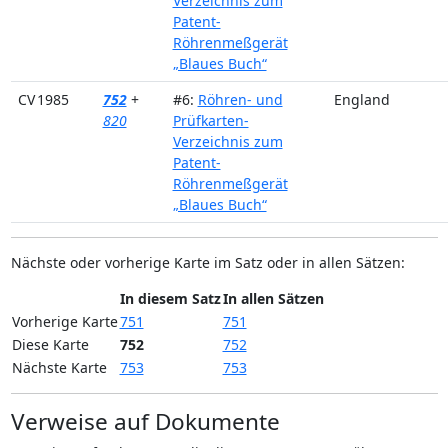
Verzeichnis zum
Patent-
Röhrenmeßgerät
„Blaues Buch“
CV 1985
752
+
#6:
Röhren- und
England
820
Prüfkarten-
Verzeichnis zum
Patent-
Röhrenmeßgerät
„Blaues Buch“
Nächste oder vorherige Karte im Satz oder in allen Sätzen:
In diesem Satz
In allen Sätzen
Vorherige Karte
751
751
Diese Karte
752
752
Nächste Karte
753
753
Verweise auf Dokumente