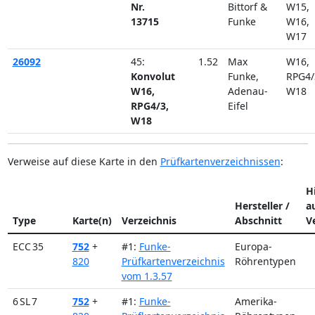
Nr.
Bittorf &
W15
13715
Funke
W16
W17
26092
45:
1.52
Max
W16
Konvolut
Funke,
RPG4/
W16,
Adenau-
W18
RPG4/3,
Eifel
W18
Verweise auf diese Karte in den
Prüfkartenverzeichnissen
:
H
Hersteller /
a
Type
Karte(n)
Verzeichnis
Abschnitt
V
ECC 35
752
+
#1:
Funke-
Europa-
820
Prüfkartenverzeichnis
Röhrentypen
vom 1.3.57
6 SL 7
752
+
#1:
Funke-
Amerika-