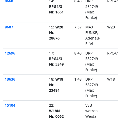
8668
14:
8.43
DRP
RPG4/
RPG4/3
582749
Nr. 1661
(Max
Funke)
9607
15:
W20
7.57
MAX
W20
Nr.
FUNKE,
28676
Adenau-
Eifel
12696
17:
8.43
DRP
RPG4/
RPG4/3
582749
Nr. 5349
(Max
Funke)
13636
18:
W18
1.48
DRP
W18
Nr.
582749
23484
(Max
Funke)
15104
22:
VEB
W18N
wetron
Nr. 0062
Weida