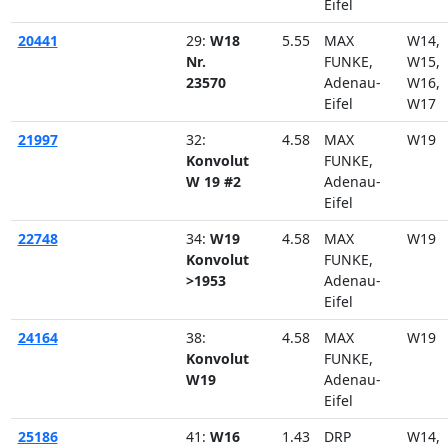
Eifel
20441
29:
W18
5.55
MAX
W14
Nr.
FUNKE,
W15
23570
Adenau-
W16
Eifel
W17
21997
32:
4.58
MAX
W19
Konvolut
FUNKE,
W 19 #2
Adenau-
Eifel
22748
34:
W19
4.58
MAX
W19
Konvolut
FUNKE,
>1953
Adenau-
Eifel
24164
38:
4.58
MAX
W19
Konvolut
FUNKE,
W19
Adenau-
Eifel
25186
41:
W16
1.43
DRP
W14