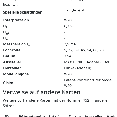
beachten!
UA → V=
Spezielle Schaltungen
Interpretation
W20
U
6,3 V~
f
U
/
g2
U
/
a
Messbereich I
2,5 mA
a
Lochcode
5, 22, 39, 45, 54, 60, 70
Datum
3.54
Aussteller
MAX FUNKE, Adenau-Eifel
Hersteller
Funke (Adenau)
Modellangabe
W20
Patent-Röhrenprüfer Modell
Claim
W20
Verweise auf andere Karten
Weitere vorhandene Karten mit der Nummer 752 in anderen
Sätzen:
ID
Röhrentype(n)
Satz /
Datum
Aussteller
Model