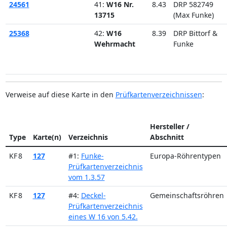
24561
41:
W16 Nr.
8.43
DRP 582749
13715
(Max Funke)
25368
42:
W16
8.39
DRP Bittorf &
Wehrmacht
Funke
Verweise auf diese Karte in den
Prüfkartenverzeichnissen
:
Hersteller /
Type
Karte(n)
Verzeichnis
Abschnitt
KF 8
127
#1:
Funke-
Europa-Röhrentypen
Prüfkartenverzeichnis
vom 1.3.57
KF 8
127
#4:
Deckel-
Gemeinschaftsröhren
Prüfkartenverzeichnis
eines W 16 von 5.42.