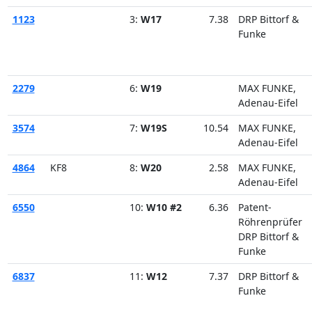
1123
3:
W17
7.38
DRP Bittorf &
Funke
2279
6:
W19
MAX FUNKE,
Adenau-Eifel
3574
7:
W19S
10.54
MAX FUNKE,
Adenau-Eifel
4864
KF8
8:
W20
2.58
MAX FUNKE,
Adenau-Eifel
6550
10:
W10 #2
6.36
Patent-
Röhrenprüfer
DRP Bittorf &
Funke
6837
11:
W12
7.37
DRP Bittorf &
Funke