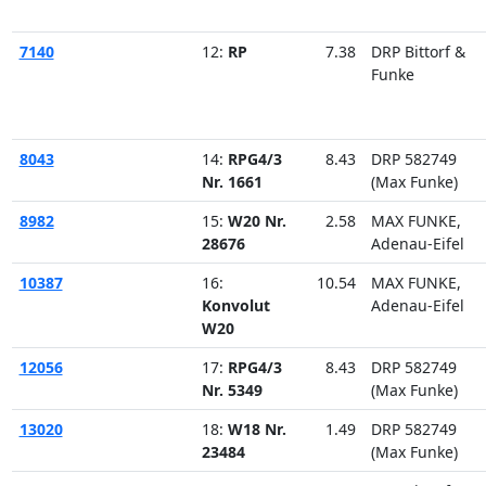
7140
12:
RP
7.38
DRP Bittorf &
Funke
8043
14:
RPG4/3
8.43
DRP 582749
Nr. 1661
(Max Funke)
8982
15:
W20 Nr.
2.58
MAX FUNKE,
28676
Adenau-Eifel
10387
16:
10.54
MAX FUNKE,
Konvolut
Adenau-Eifel
W20
12056
17:
RPG4/3
8.43
DRP 582749
Nr. 5349
(Max Funke)
13020
18:
W18 Nr.
1.49
DRP 582749
23484
(Max Funke)