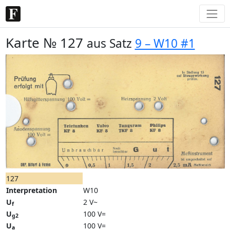
Karte № 127
aus Satz
9 – W10 #1
127
Interpretation
W10
U
2 V~
f
U
100 V=
g2
U
100 V=
a