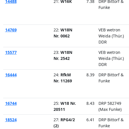
14488
21:
W16K
7.38
DRP Bittorf &
Funke
14769
22:
W18N
VEB wetron
Nr. 0062
Weida (Thür.)
DDR
15577
23:
W18N
VEB wetron
Nr. 2542
Weida (Thür.)
DDR
16444
24:
RfkM
8.39
DRP Bittorf &
Nr. 11269
Funke
16744
25:
W18 Nr.
8.43
DRP 582749
20511
(Max Funke)
18524
27:
RPG4/2
6.41
DRP Bittorf &
(2)
Funke