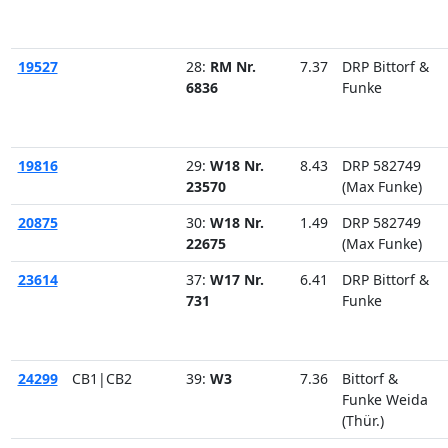
19527
28:
RM Nr.
7.37
DRP Bittorf &
6836
Funke
19816
29:
W18 Nr.
8.43
DRP 582749
23570
(Max Funke)
20875
30:
W18 Nr.
1.49
DRP 582749
22675
(Max Funke)
23614
37:
W17 Nr.
6.41
DRP Bittorf &
731
Funke
24299
CB1|CB2
39:
W3
7.36
Bittorf &
Funke Weida
(Thür.)